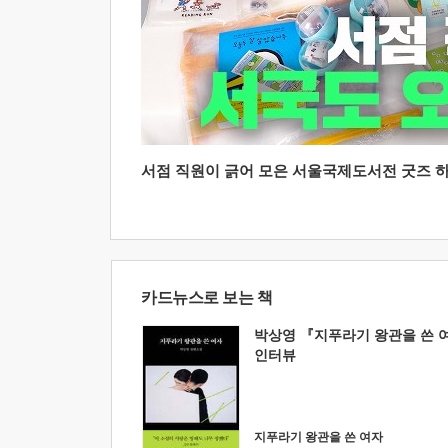
서점 직원이 긁어 모은 서울국제도서전 굿즈 하울
카드뉴스로 보는 책
박상영 『지푸라기 왕관을 쓴 
인터뷰
지푸라기 왕관을 쓴 여자