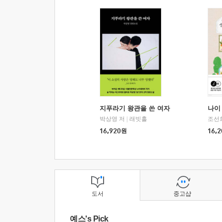
지푸라기 왕관을 쓴 여자
나이 
박상영 저
|
래빗홀
조선
16,920
원
16,2
도서
중고샵
예스's Pick