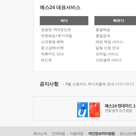
예스24 대표서비스
싸다
빠르다
영원한 YES포인트
총알배송
무료배송+추가적립
총알검색
신규회원 혜택
매장 픽업 서비스
중고샵/바이백
알림 신청 안내
제휴카드 안내
모바일 서비스
애드온
간편결제 서비스
공지사항
8월 신용카드 무이자할부 안내
2026-08-01
회사소개
인재채용
이용약관
개인정보처리방침
청소년보