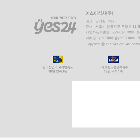
대표 : 김석환, 최세라
주소 : 서울시 영등포구 은행로 11,
사업자등록번호 : 229-81-37000 
이메일 : yes24help@yes24.c
Copyright ⓒ YES24 Corp. All Right