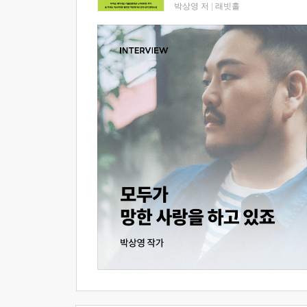
박상영 저
|
래빗홀