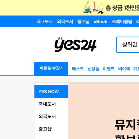
국내도서
외국도서
중고샵
eBook
크레마클럽
C
빠른분야찾기
베스트
신상품
이벤트
바이백
매
YES NOW
국내도서
외국도서
중고샵