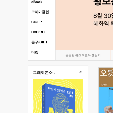
eBook
크레마클럽
CD/LP
DVD/BD
문구/GIFT
티켓
골든벨 퀴즈 & 완독 챌린지
그래제본소
2
/5