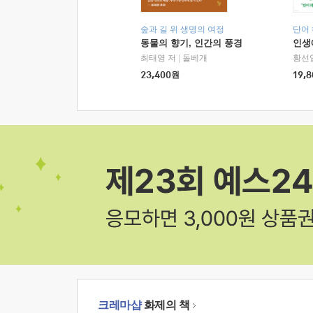
숲과 길 위 생명의 여정
단어
동물의 향기, 인간의 풍경
인생
최태영 저
|
돌베개
황선
23,400
원
19,8
크레마샵
화제의 책