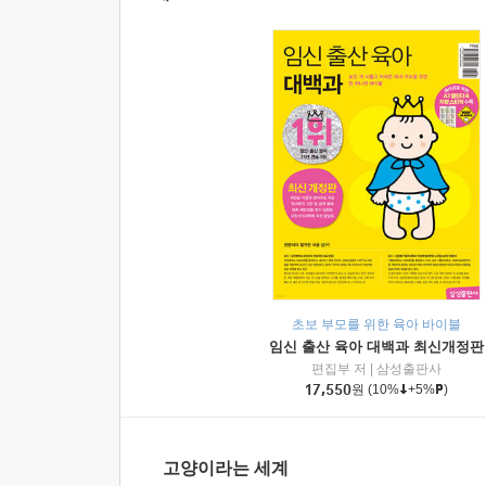
초보 부모를 위한 육아 바이블
임신 출산 육아 대백과 최신개정판
편집부 저
|
삼성출판사
17,550
원
(10%
+5%
)
고양이라는 세계