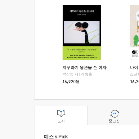
지푸라기 왕관을 쓴 여자
나이 
박상영 저
|
래빗홀
조선
16,920
원
16,2
도서
중고샵
예스's Pick