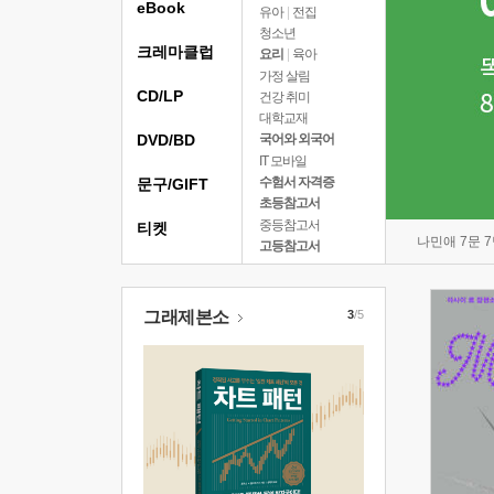
eBook
유아
|
전집
청소년
크레마클럽
요리
|
육아
가정 살림
CD/LP
건강 취미
대학교재
DVD/BD
국어와 외국어
IT 모바일
수험서 자격증
문구/GIFT
초등참고서
중등참고서
티켓
나민애 7문 
고등참고서
그래제본소
3
/5