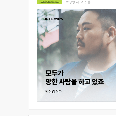
박상영 저
|
래빗홀