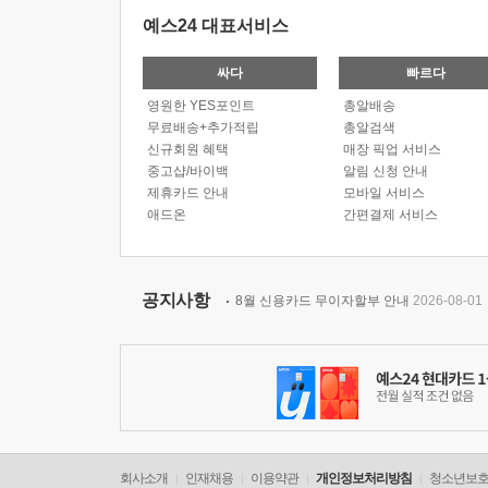
예스24 대표서비스
싸다
빠르다
영원한 YES포인트
총알배송
무료배송+추가적립
총알검색
신규회원 혜택
매장 픽업 서비스
중고샵/바이백
알림 신청 안내
제휴카드 안내
모바일 서비스
애드온
간편결제 서비스
공지사항
8월 신용카드 무이자할부 안내
2026-08-01
회사소개
인재채용
이용약관
개인정보처리방침
청소년보