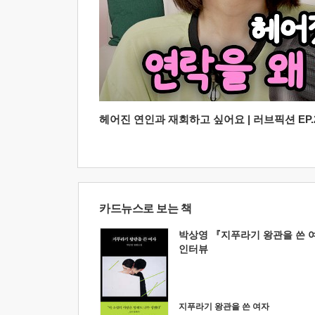
헤어진 연인과 재회하고 싶어요 | 러브픽션 EP.2
카드뉴스로 보는 책
박상영 『지푸라기 왕관을 쓴 
인터뷰
지푸라기 왕관을 쓴 여자