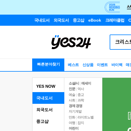
국내도서
외국도서
중고샵
eBook
크레마클럽
C
빠른분야찾기
베스트
신상품
이벤트
바이백
매
소설/시
|
에세이
YES NOW
인문
|
역사
예술
|
종교
국내도서
사회
|
과학
경제 경영
외국도서
자기계발
만화
|
라이트노벨
중고샵
여행
|
잡지
어린이