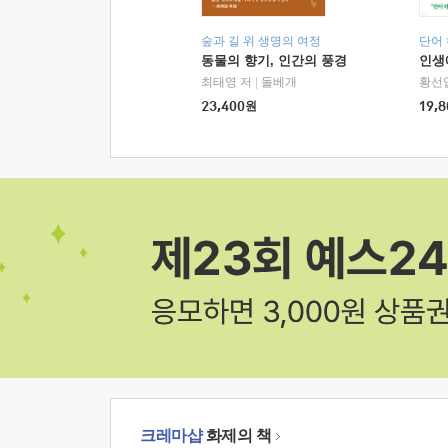
숲과 길 위 생명의 여정
단어
동물의 향기, 인간의 풍경
인생
최태영 저
|
돌베개
황선
23,400
원
19,8
크레마샵
화제의 책