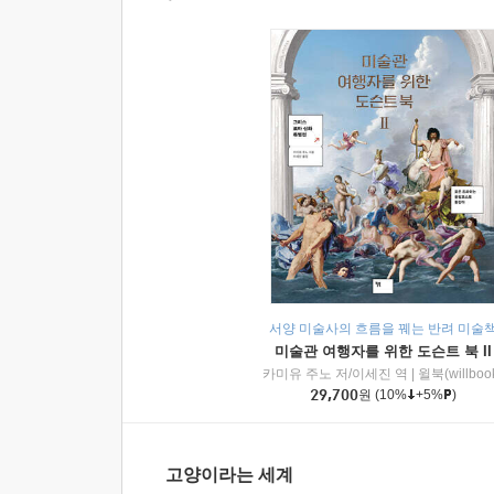
서양 미술사의 흐름을 꿰는 반려 미술
미술관 여행자를 위한 도슨트 북 II
카미유 주노 저/이세진 역
|
윌북(willboo
29,700
원
(10%
+5%
)
고양이라는 세계