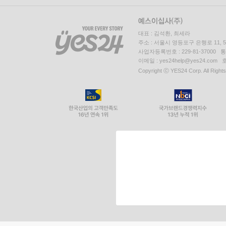
대표 : 김석환, 최세라
주소 : 서울시 영등포구 은행로 11,
사업자등록번호 : 229-81-37000 
이메일 : yes24help@yes24.c
Copyright ⓒ YES24 Corp. All Right