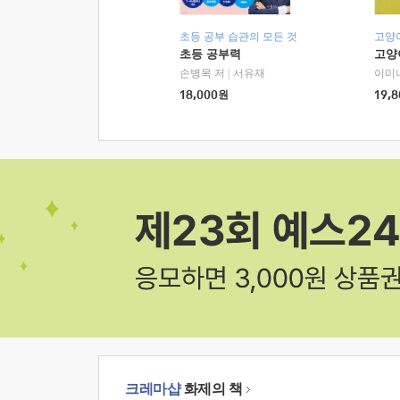
초등 공부 습관의 모든 것
고양
초등 공부력
고양
손병목 저
|
서유재
이미
18,000
원
19,8
크레마샵
화제의 책