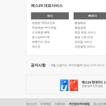
예스24 대표서비스
싸다
빠르다
영원한 YES포인트
총알배송
무료배송+추가적립
총알검색
신규회원 혜택
매장 픽업 서비스
중고샵/바이백
알림 신청 안내
제휴카드 안내
모바일 서비스
애드온
간편결제 서비스
공지사항
8월 신용카드 무이자할부 안내
2026-08-01
회사소개
인재채용
이용약관
개인정보처리방침
청소년보