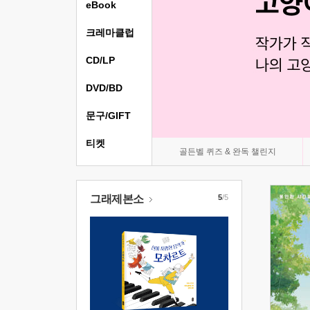
eBook
크레마클럽
CD/LP
DVD/BD
문구/GIFT
티켓
골든벨 퀴즈 & 완독 챌린지
그래제본소
5
/5