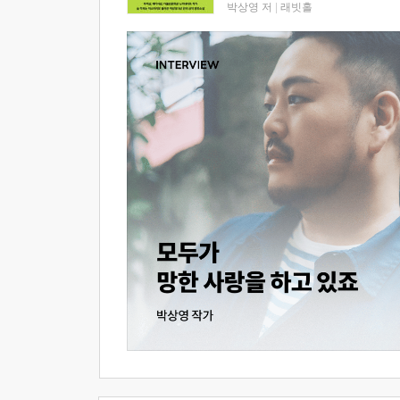
박상영 저
|
래빗홀