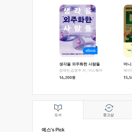
생각을 외주화한 사람들
머니
정재민,김영주 저
|
더스퀘어
16,200
원
15,5
도서
중고샵
예스's Pick