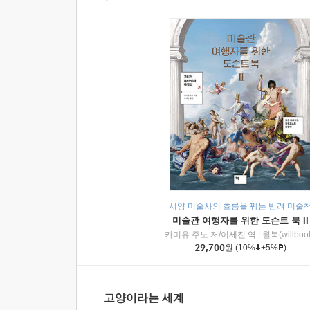
서양 미술사의 흐름을 꿰는 반려 미술
미술관 여행자를 위한 도슨트 북 II
카미유 주노 저/이세진 역
|
윌북(willboo
29,700
원
(10%
+5%
)
고양이라는 세계