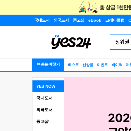
국내도서
외국도서
중고샵
eBook
크레마클럽
C
빠른분야찾기
베스트
신상품
이벤트
바이백
매
YES NOW
국내도서
외국도서
중고샵