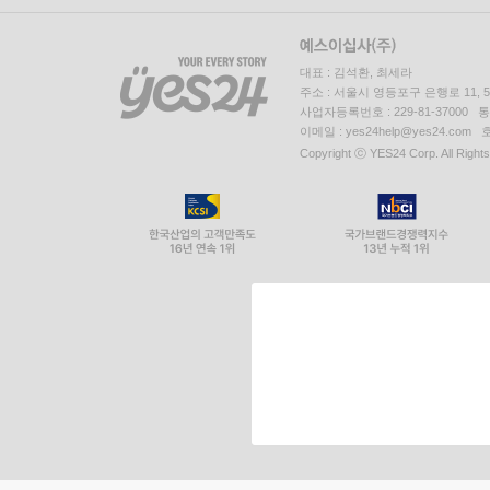
대표 : 김석환, 최세라
주소 : 서울시 영등포구 은행로 11,
사업자등록번호 : 229-81-37000 
이메일 : yes24help@yes24.c
Copyright ⓒ YES24 Corp. All Right