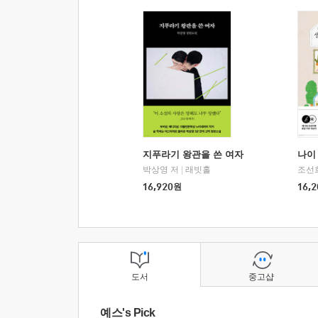
지푸라기 왕관을 쓴 여자
나이 
박상영 저
|
래빗홀
조선
16,920
원
16,2
도서
중고샵
예스's Pick