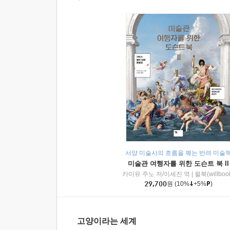
서양 미술사의 흐름을 꿰는 반려 미술
미술관 여행자를 위한 도슨트 북 II
카미유 주노 저/이세진 역
|
윌북(willboo
29,700
원
(10%
+5%
)
고양이라는 세계