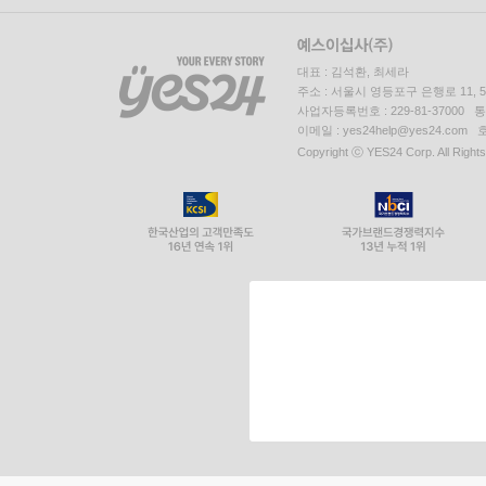
대표 : 김석환, 최세라
주소 : 서울시 영등포구 은행로 11,
사업자등록번호 : 229-81-37000 
이메일 : yes24help@yes24.c
Copyright ⓒ YES24 Corp. All Right