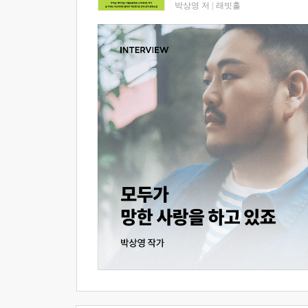
박상영 저
|
래빗홀