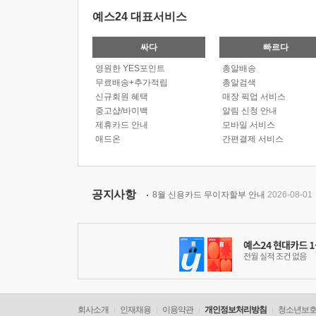
예스24 대표서비스
싸다
빠르다
영원한 YES포인트
총알배송
무료배송+추가적립
총알검색
신규회원 혜택
매장 픽업 서비스
중고샵/바이백
알림 신청 안내
제휴카드 안내
모바일 서비스
애드온
간편결제 서비스
공지사항
8월 신용카드 무이자할부 안내
2026-08-01
회사소개
인재채용
이용약관
개인정보처리방침
청소년보