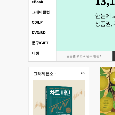
eBook
크레마클럽
CD/LP
DVD/BD
문구/GIFT
티켓
골든벨 퀴즈 & 완독 챌린지
그래제본소
2
/5