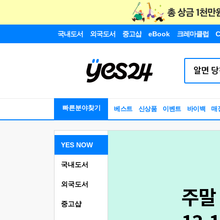
국내도서
외국도서
중고샵
eBook
크레마클럽
C
빠른분야찾기
베스트
신상품
이벤트
바이백
매
YES NOW
국내도서
외국도서
중고샵