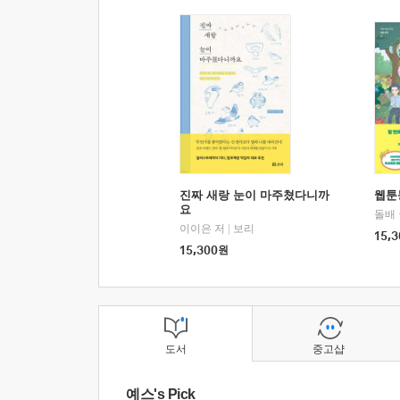
진짜 새랑 눈이 마주쳤다니까
웹툰
요
돌배
이이은 저
|
보리
15,3
15,300
원
도서
중고샵
예스's Pick