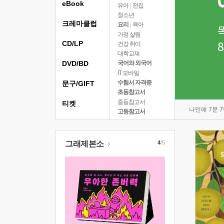
eBook
유아
|
전집
청소년
크레마클럽
요리
|
육아
가정 살림
CD/LP
건강 취미
대학교재
DVD/BD
국어와 외국어
IT 모바일
수험서 자격증
문구/GIFT
초등참고서
중등참고서
티켓
나민애 7문 
고등참고서
그래제본소
4
/5