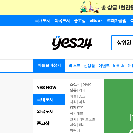
국내도서
외국도서
중고샵
eBook
크레마클럽
C
빠른분야찾기
베스트
신상품
이벤트
바이백
매
소설/시
|
에세이
YES NOW
인문
|
역사
예술
|
종교
국내도서
사회
|
과학
경제 경영
외국도서
자기계발
만화
|
라이트노벨
중고샵
여행
|
잡지
어린이