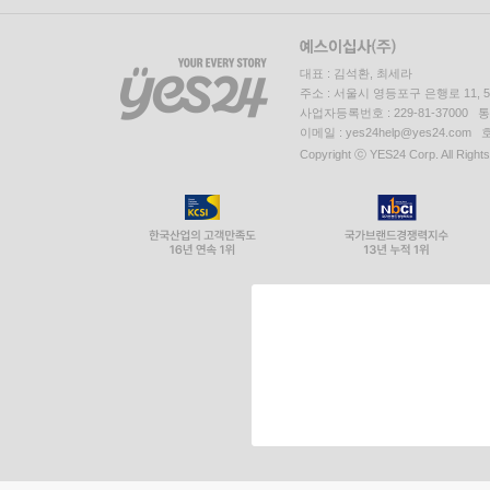
대표 : 김석환, 최세라
주소 : 서울시 영등포구 은행로 11,
사업자등록번호 : 229-81-37000 
이메일 : yes24help@yes24.c
Copyright ⓒ YES24 Corp. All Right