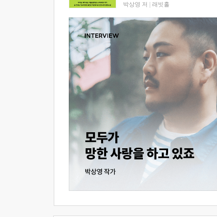
박상영 저
|
래빗홀