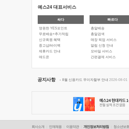
예스24 대표서비스
싸다
빠르다
영원한 YES포인트
총알배송
무료배송+추가적립
총알검색
신규회원 혜택
매장 픽업 서비스
중고샵/바이백
알림 신청 안내
제휴카드 안내
모바일 서비스
애드온
간편결제 서비스
공지사항
8월 신용카드 무이자할부 안내
2026-08-01
회사소개
인재채용
이용약관
개인정보처리방침
청소년보