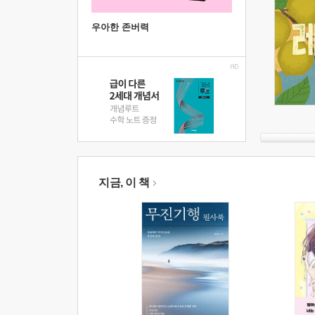
우아한 존버력
지금, 이 책