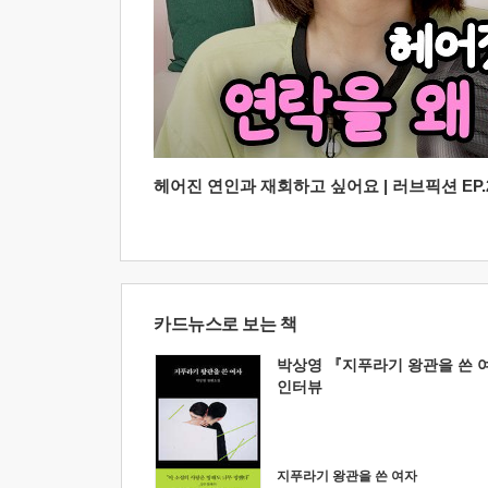
헤어진 연인과 재회하고 싶어요 | 러브픽션 EP.2
카드뉴스로 보는 책
박상영 『지푸라기 왕관을 쓴 
인터뷰
지푸라기 왕관을 쓴 여자