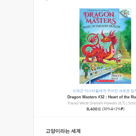
드래곤 마스터들에게 주어진 새로운 임
Tracey West/ Graham Howells (ILT)
|
Scholasti
8,400
원
(30%
+2%
)
고양이라는 세계