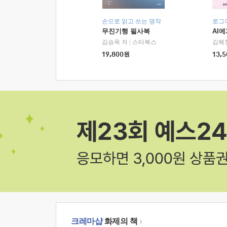
손으로 읽고 쓰는 명작
로그
무진기행 필사북
AI
김승옥 저
|
스타북스
김혜
19,800
원
13,5
크레마샵
화제의 책