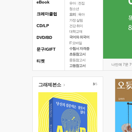
eBook
유아
|
전집
청소년
크레마클럽
요리
|
육아
가정 살림
CD/LP
건강 취미
대학교재
DVD/BD
국어와 외국어
IT 모바일
수험서 자격증
문구/GIFT
초등참고서
중등참고서
티켓
나민애 7문 
고등참고서
그래제본소
3
/5