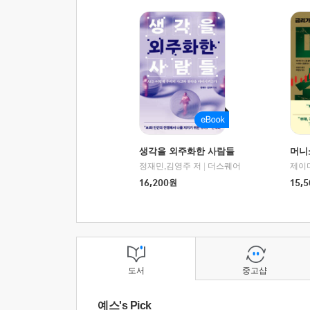
생각을 외주화한 사람들
머니
정재민,김영주 저
|
더스퀘어
16,200
원
15,5
도서
중고샵
예스's Pick