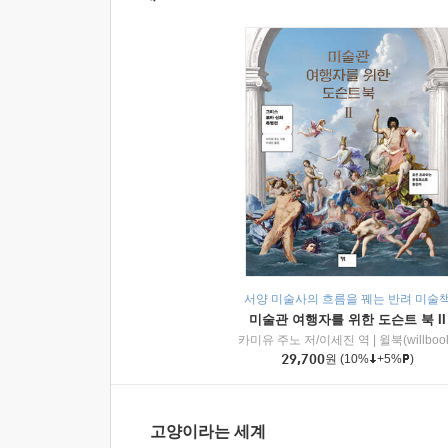
서양 미술사의 흐름을 꿰는 반려 미술
미술관 여행자를 위한 도슨트 북 II
카미유 주노 저/이세진 역
|
윌북(willboo
29,700
원
(10%
+5%
)
고양이라는 세계