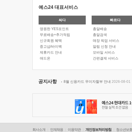
예스24 대표서비스
싸다
빠르다
영원한 YES포인트
총알배송
무료배송+추가적립
총알검색
신규회원 혜택
매장 픽업 서비스
중고샵/바이백
알림 신청 안내
제휴카드 안내
모바일 서비스
애드온
간편결제 서비스
공지사항
8월 신용카드 무이자할부 안내
2026-08-01
회사소개
인재채용
이용약관
개인정보처리방침
청소년보