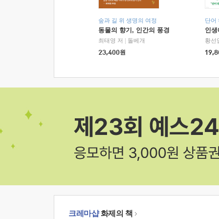
숲과 길 위 생명의 여정
단어
동물의 향기, 인간의 풍경
인생
최태영 저
|
돌베개
황선
23,400
원
19,8
크레마샵
화제의 책