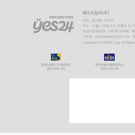
대표 : 김석환, 최세라
주소 : 서울시 영등포구 은행로 11,
사업자등록번호 : 229-81-37000 
이메일 : yes24help@yes24.c
Copyright ⓒ YES24 Corp. All Right