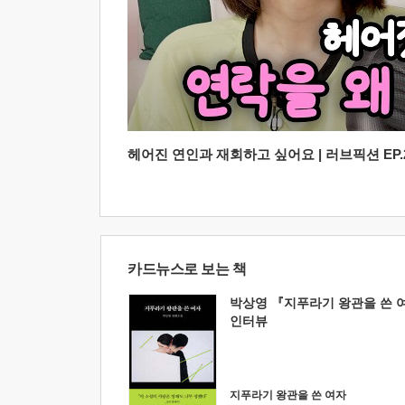
헤어진 연인과 재회하고 싶어요 | 러브픽션 EP.2
카드뉴스로 보는 책
박상영 『지푸라기 왕관을 쓴 
인터뷰
지푸라기 왕관을 쓴 여자