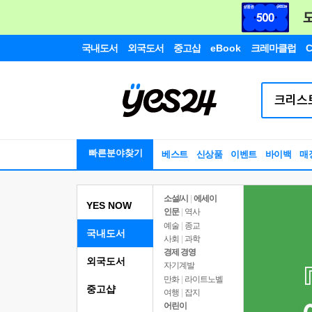
국내도서
외국도서
중고샵
eBook
크레마클럽
C
빠른분야찾기
베스트
신상품
이벤트
바이백
매
소설/시
|
에세이
YES NOW
인문
|
역사
예술
|
종교
국내도서
사회
|
과학
경제 경영
외국도서
자기계발
만화
|
라이트노벨
중고샵
여행
|
잡지
어린이