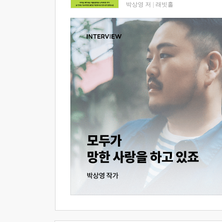
박상영 저
|
래빗홀