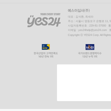
대표 : 김석환, 최세라
주소 : 서울시 영등포구 은행로 11,
사업자등록번호 : 229-81-37000 
이메일 : yes24help@yes24.c
Copyright ⓒ YES24 Corp. All Right