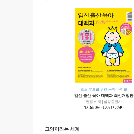
초보 부모를 위한 육아 바이블
임신 출산 육아 대백과 최신개정판
편집부 저
|
삼성출판사
17,550
원
(10%
+5%
)
고양이라는 세계