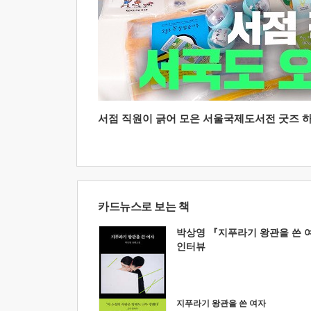
서점 직원이 긁어 모은 서울국제도서전 굿즈 하울
카드뉴스로 보는 책
박상영 『지푸라기 왕관을 쓴 
인터뷰
지푸라기 왕관을 쓴 여자