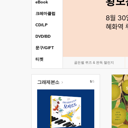
eBook
크레마클럽
CD/LP
DVD/BD
문구/GIFT
티켓
골든벨 퀴즈 & 완독 챌린지
그래제본소
5
/5