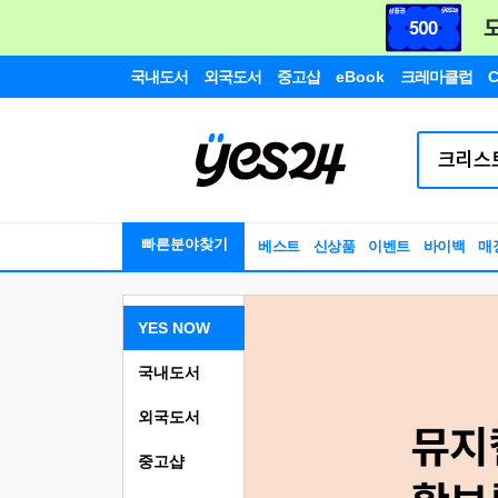
국내도서
외국도서
중고샵
eBook
크레마클럽
C
빠른분야찾기
베스트
신상품
이벤트
바이백
매
YES NOW
국내도서
외국도서
중고샵