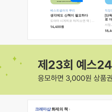
베스트셀러의 뿌리
직장
생각에도 산책이 필요하다
[단
로 
도야마 시게히코 저/지소연 역
|
알에이치코리아(
14,400
원
18,4
크레마샵
화제의 책