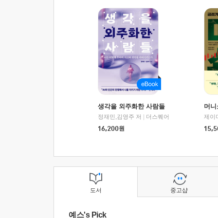
생각을 외주화한 사람들
머니
정재민,김영주 저
|
더스퀘어
16,200
원
15,5
도서
중고샵
예스's Pick