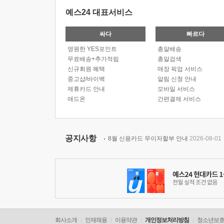
예스24 대표서비스
싸다
빠르다
영원한 YES포인트
총알배송
무료배송+추가적립
총알검색
신규회원 혜택
매장 픽업 서비스
중고샵/바이백
알림 신청 안내
제휴카드 안내
모바일 서비스
애드온
간편결제 서비스
공지사항
8월 신용카드 무이자할부 안내
2026-08-01
회사소개
인재채용
이용약관
개인정보처리방침
청소년보