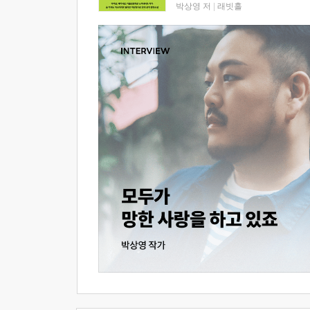
박상영 저
|
래빗홀