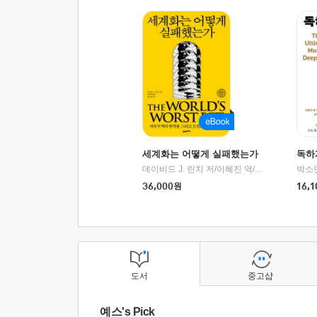
세계화는 어떻게 실패했는가
독하
데이비드 J. 린치 저/이혜진 역/최준영 감수
박소
|
2
36,000
원
16,1
도서
중고샵
예스's Pick