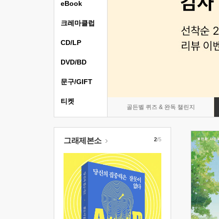
eBook
크레마클럽
CD/LP
DVD/BD
문구/GIFT
티켓
골든벨 퀴즈 & 완독 챌린지
그래제본소
2
/5