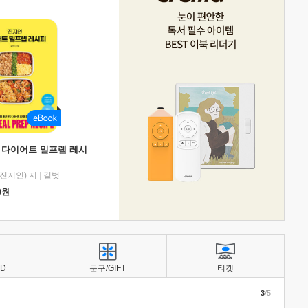
 다이어트 밀프렙 레시
진지인) 저
|
길벗
0
원
BD
문구/GIFT
티켓
3
/5