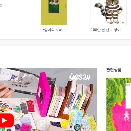
는
고양이의 노래
100만 번 산 고양이
관련상품