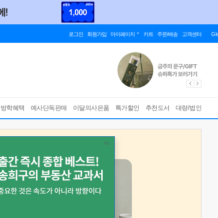
로그인
회원가입
마이페이지
카트
주문/배송
고객센터
Gl
름방학혜택
예사단독판매
이달의사은품
특가할인
추천도서
대량/법인