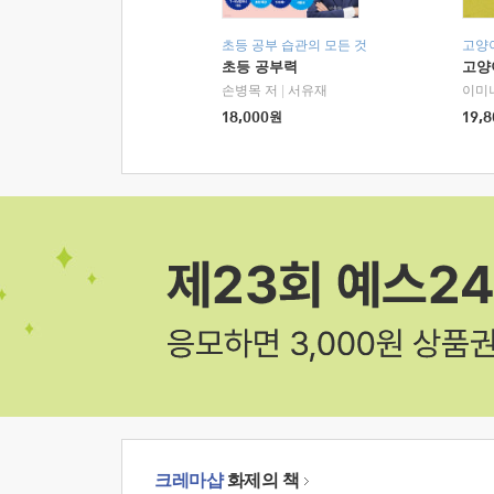
초등 공부 습관의 모든 것
고양
초등 공부력
고양
손병목 저
|
서유재
이미
18,000
원
19,8
크레마샵
화제의 책