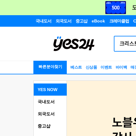
국내도서
외국도서
중고샵
eBook
크레마클럽
C
빠른분야찾기
베스트
신상품
이벤트
바이백
매
YES NOW
국내도서
외국도서
중고샵