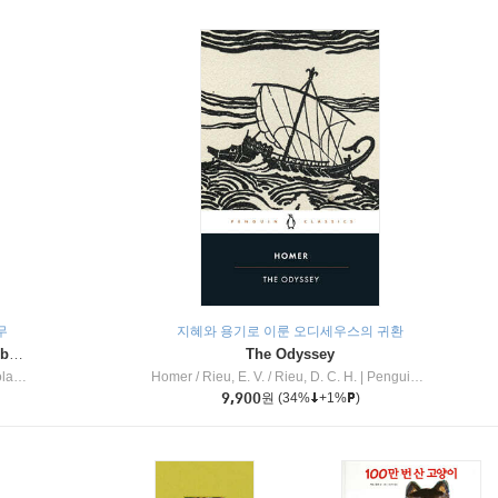
무
지혜와 용기로 이룬 오디세우스의 귀환
Dragon Masters #32 : Heart of the Ruby Dragon (A Branches Book)
The Odyssey
c Inc
Homer / Rieu, E. V. / Rieu, D. C. H.
|
Penguin Group
9,900
원
(34%
+1%
)