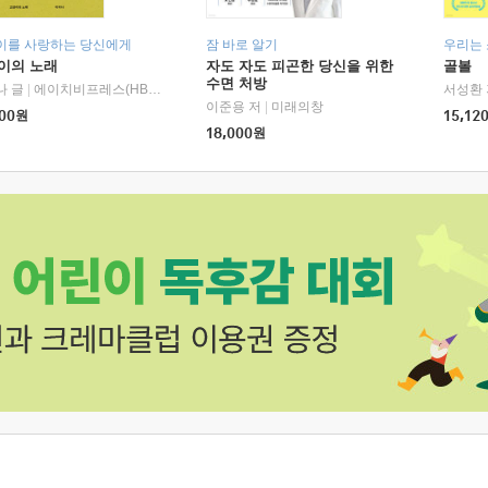
이를 사랑하는 당신에게
잠 바로 알기
우리는
이의 노래
자도 자도 피곤한 당신을 위한
골볼
수면 처방
나 글
|
에이치비프레스(HBPRESS)
서성환 
이준용 저
|
미래의창
00
원
15,12
18,000
원