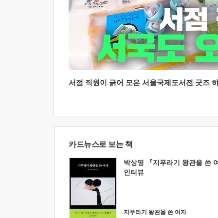
서점 직원이 긁어 모은 서울국제도서전 굿즈 하울
카드뉴스로 보는 책
박상영 『지푸라기 왕관을 쓴 
인터뷰
지푸라기 왕관을 쓴 여자