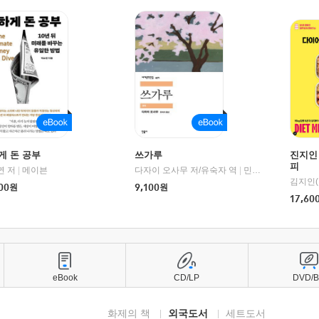
게 돈 공부
쓰가루
진지인
피
연 저
1세기북스
|
메이븐
다자이 오사무 저/유숙자 역
|
민음사
김지인(
00
원
9,100
원
17,60
eBook
CD/LP
DVD/
화제의 책
외국도서
세트도서