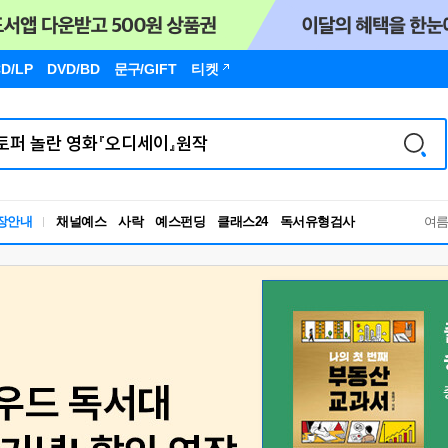
D/LP
DVD/BD
문구
/GIFT
티켓
독서유형검사
장안내
채널예스
사락
예스펀딩
클래스24
RBTI Lab
여
독서유형검사