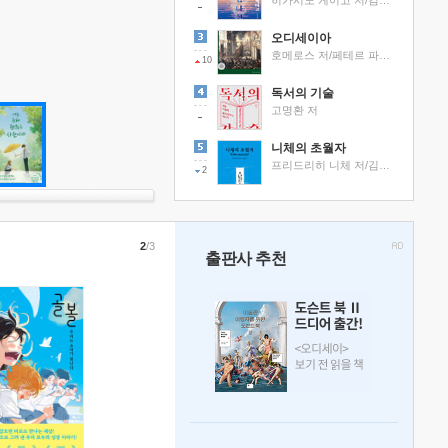
히가시노 게이고 저/김선영 역
오디세이아
호메로스 저/페테르 파울 루벤스 그림/박문재 역
10
독서의 기술
고명환 저
니체의 초월자
프리드리히 니체 저/김철 편역
2
2
/3
출판사 추천