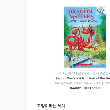
드래곤 마스터들에게 주어진 새로운 임
Tracey West/ Graham Howells (ILT)
|
Scholasti
8,400
원
(30%
+2%
)
고양이라는 세계