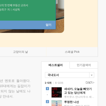
닫기
고양이의 날
스페셜 Pick
베스트셀러
인기검색어
국내도서
소년 멘토로 돌아왔다.
1~5위
|
6~10위
 10대에게는 길잡이가
세네카, 오늘을 빼앗기
 되지 않는 날에도 나
고 있는 당신에게
 안내서.
루키우스 안나이우스 세네카 저/하와이 대저택 편역
투명한 나선