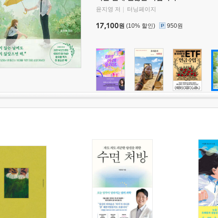
윤지영 저
터닝페이지
17,100
원
(10% 할인)
950원