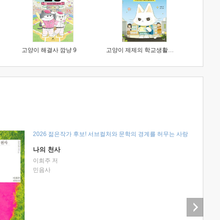
고양이 해결사 깜냥 9
고양이 제제의 학교생활 1 : 초등학생이 이렇게 힘들 줄이야
2026 젊은작가 후보! 서브컬처와 문학의 경계를 허무는 사랑
나의 천사
이희주 저
민음사