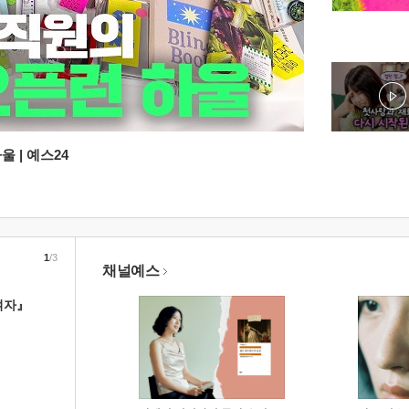
 | 예스24
1
/3
채널예스
여자』