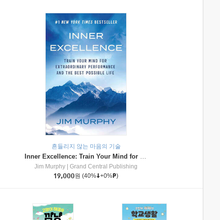
흔들리지 않는 마음의 기술
Inner Excellence: Train Your Mind for Extraordinary Performance and the Best Possible Life
Jim Murphy
|
Grand Central Publishing
19,000
원
(40%
+0%
)