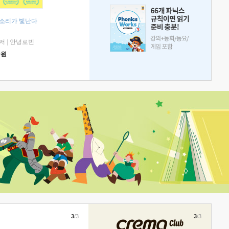
 소리가 빛난다
저
|
안녕로빈
0
원
3
/3
3
/3