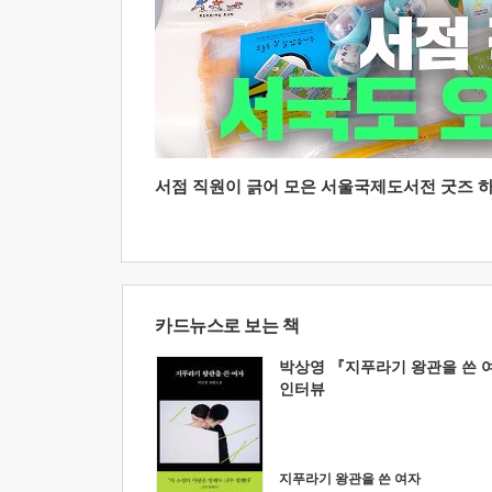
서점 직원이 긁어 모은 서울국제도서전 굿즈 하울
카드뉴스로 보는 책
박상영 『지푸라기 왕관을 쓴 
인터뷰
지푸라기 왕관을 쓴 여자