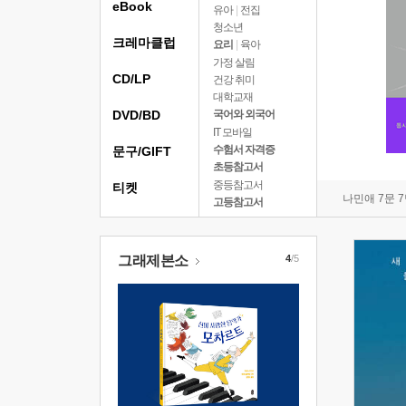
eBook
유아
|
전집
청소년
크레마클럽
요리
|
육아
가정 살림
CD/LP
건강 취미
대학교재
DVD/BD
국어와 외국어
IT 모바일
수험서 자격증
문구/GIFT
초등참고서
중등참고서
티켓
나민애 7문 
고등참고서
그래제본소
4
/5