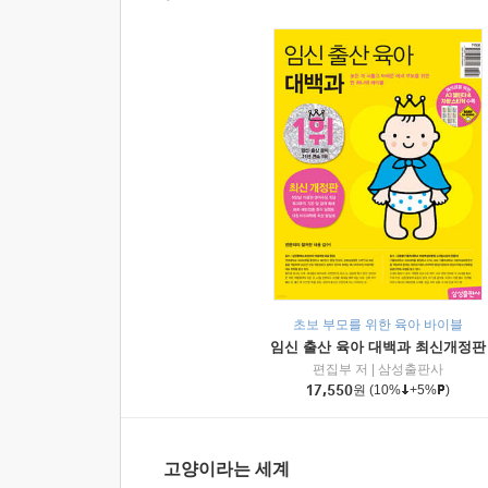
초보 부모를 위한 육아 바이블
임신 출산 육아 대백과 최신개정판
편집부 저
|
삼성출판사
17,550
원
(10%
+5%
)
고양이라는 세계