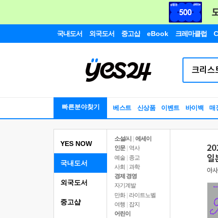
국내도서
외국도서
중고샵
eBook
크레마클럽
C
빠른분야찾기
베스트
신상품
이벤트
바이백
매
소설/시
|
에세이
YES NOW
인문
|
역사
예술
|
종교
국내도서
사회
|
과학
경제 경영
외국도서
자기계발
만화
|
라이트노벨
중고샵
여행
|
잡지
어린이