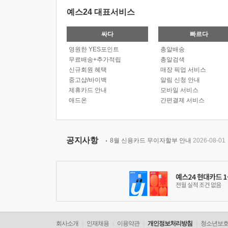
예스24 대표서비스
싸다
빠르다
영원한 YES포인트
총알배송
무료배송+추가적립
총알검색
신규회원 혜택
매장 픽업 서비스
중고샵/바이백
알림 신청 안내
제휴카드 안내
모바일 서비스
애드온
간편결제 서비스
공지사항
8월 신용카드 무이자할부 안내
2026-08-01
회사소개
인재채용
이용약관
개인정보처리방침
청소년보