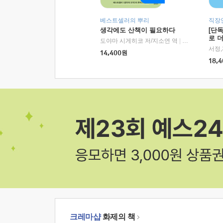
베스트셀러의 뿌리
직장
생각에도 산책이 필요하다
[단
로 
도야마 시게히코 저/지소연 역
|
알에이치코리아(
14,400
원
18,4
크레마샵
화제의 책