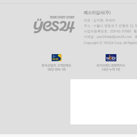
대표 : 김석환, 최세라
주소 : 서울시 영등포구 은행로 11,
사업자등록번호 : 229-81-37000 
이메일 : yes24help@yes24.c
Copyright ⓒ YES24 Corp. All Right