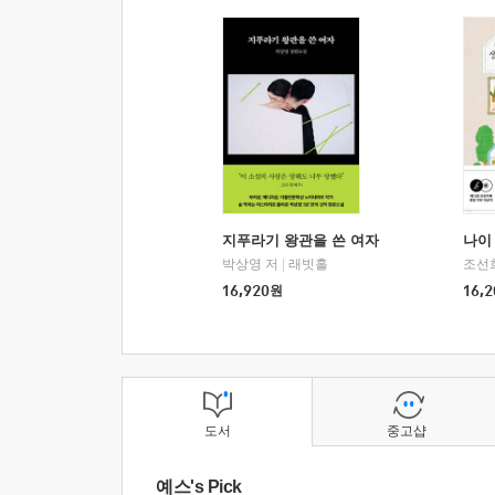
지푸라기 왕관을 쓴 여자
나이 
박상영 저
|
래빗홀
조선
16,920
원
16,2
도서
중고샵
예스's Pick