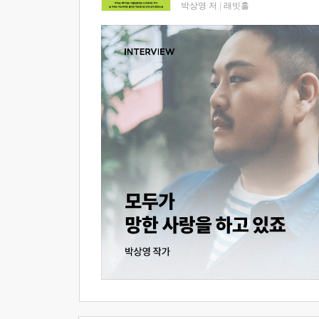
박상영 저
|
래빗홀