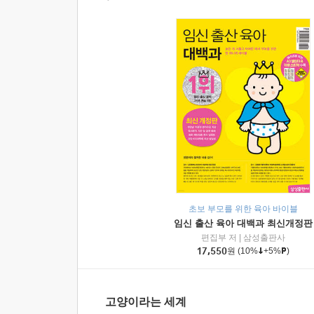
초보 부모를 위한 육아 바이블
임신 출산 육아 대백과 최신개정판
편집부 저
|
삼성출판사
17,550
원
(10%
+5%
)
고양이라는 세계