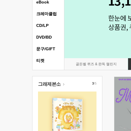
eBook
크레마클럽
CD/LP
DVD/BD
문구/GIFT
티켓
골든벨 퀴즈 & 완독 챌린지
그래제본소
3
/5