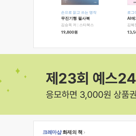
손으로 읽고 쓰는 명작
로그
무진기행 필사북
AI
김승옥 저
|
스타북스
김혜
19,800
원
13,5
크레마샵
화제의 책