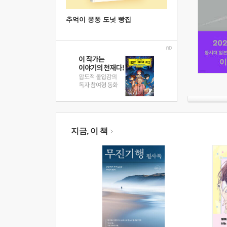
추억이 퐁퐁 도넛 빵집
지금, 이 책