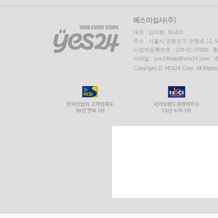
대표 : 김석환, 최세라
주소 : 서울시 영등포구 은행로 11,
사업자등록번호 : 229-81-37000 
이메일 : yes24help@yes24.c
Copyright ⓒ YES24 Corp. All Right