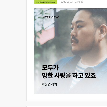
박상영 저
|
래빗홀