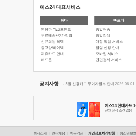
예스24 대표서비스
싸다
빠르다
영원한 YES포인트
총알배송
무료배송+추가적립
총알검색
신규회원 혜택
매장 픽업 서비스
중고샵/바이백
알림 신청 안내
제휴카드 안내
모바일 서비스
애드온
간편결제 서비스
공지사항
8월 신용카드 무이자할부 안내
2026-08-01
회사소개
인재채용
이용약관
개인정보처리방침
청소년보