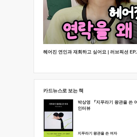
헤어진 연인과 재회하고 싶어요 | 러브픽션 EP.2
카드뉴스로 보는 책
박상영 『지푸라기 왕관을 쓴 
인터뷰
지푸라기 왕관을 쓴 여자