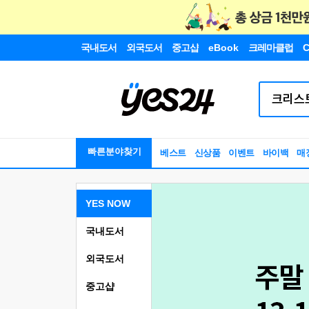
국내도서
외국도서
중고샵
eBook
크레마클럽
C
빠른분야찾기
베스트
신상품
이벤트
바이백
매
YES NOW
국내도서
외국도서
중고샵