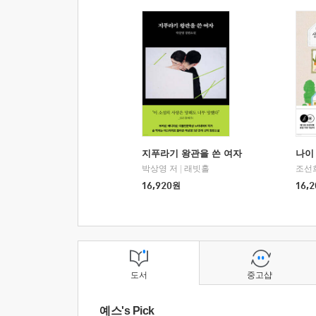
지푸라기 왕관을 쓴 여자
나이 
박상영 저
|
래빗홀
조선
16,920
원
16,2
도서
중고샵
예스's Pick