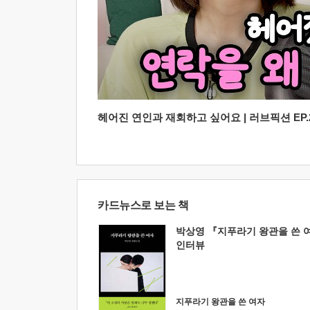
헤어진 연인과 재회하고 싶어요 | 러브픽션 EP.2
카드뉴스로 보는 책
박상영 『지푸라기 왕관을 쓴 
인터뷰
지푸라기 왕관을 쓴 여자