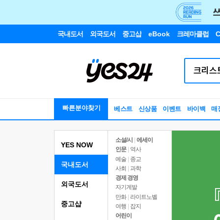
국내도서
외국도서
중고샵
eBook
크레마클럽
C
빠른분야찾기
베스트
신상품
이벤트
바이백
매
소설/시
|
에세이
YES NOW
인문
|
역사
예술
|
종교
국내도서
사회
|
과학
경제 경영
외국도서
자기계발
만화
|
라이트노벨
중고샵
여행
|
잡지
어린이