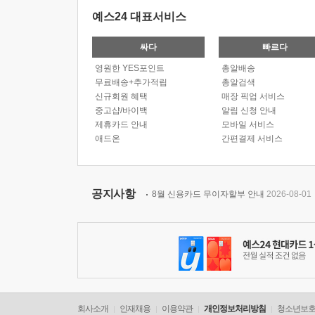
예스24 대표서비스
싸다
빠르다
영원한 YES포인트
총알배송
무료배송+추가적립
총알검색
신규회원 혜택
매장 픽업 서비스
중고샵/바이백
알림 신청 안내
제휴카드 안내
모바일 서비스
애드온
간편결제 서비스
공지사항
8월 신용카드 무이자할부 안내
2026-08-01
회사소개
인재채용
이용약관
개인정보처리방침
청소년보