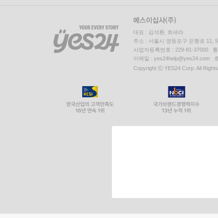
대표 : 김석환, 최세라
주소 : 서울시 영등포구 은행로 11,
사업자등록번호 : 229-81-37000 
이메일 : yes24help@yes24.c
Copyright ⓒ YES24 Corp. All Right