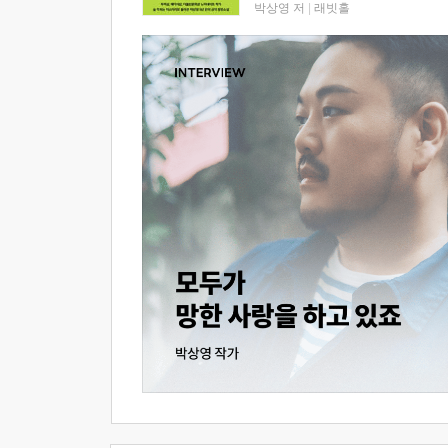
박상영 저
|
래빗홀