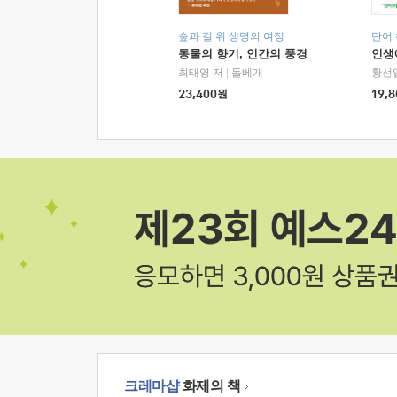
숲과 길 위 생명의 여정
단어
동물의 향기, 인간의 풍경
인생
최태영 저
|
돌베개
황선
23,400
원
19,8
크레마샵
화제의 책