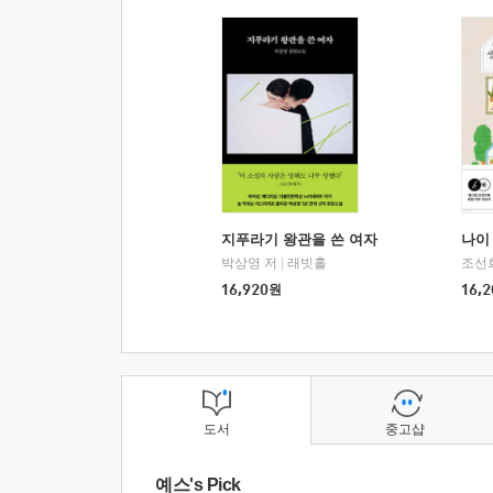
지푸라기 왕관을 쓴 여자
나이 
박상영 저
|
래빗홀
조선
16,920
원
16,2
도서
중고샵
예스's Pick