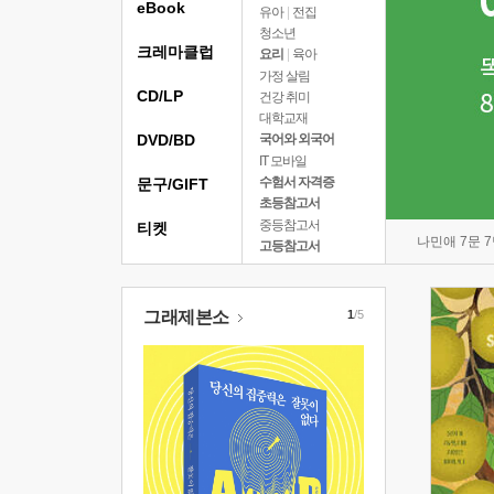
eBook
유아
|
전집
청소년
크레마클럽
요리
|
육아
가정 살림
CD/LP
건강 취미
대학교재
DVD/BD
국어와 외국어
IT 모바일
수험서 자격증
문구/GIFT
초등참고서
중등참고서
티켓
나민애 7문 
고등참고서
그래제본소
1
/5