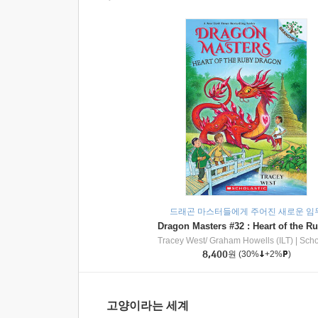
드래곤 마스터들에게 주어진 새로운 임
Tracey West/ Graham Howells (ILT)
|
Scholasti
8,400
원
(30%
+2%
)
고양이라는 세계