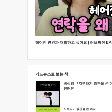
헤어진 연인과 재회하고 싶어요 | 러브픽션 EP.2
카드뉴스로 보는 책
박상영 『지푸라기 왕관을 쓴 
인터뷰
지푸라기 왕관을 쓴 여자