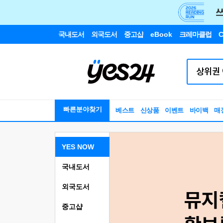
국내도서
외국도서
중고샵
eBook
크레마클럽
C
빠른분야찾기
베스트
신상품
이벤트
바이백
매
YES NOW
국내도서
외국도서
중고샵