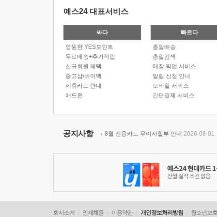
예스24 대표서비스
싸다
빠르다
영원한 YES포인트
총알배송
무료배송+추가적립
총알검색
신규회원 혜택
매장 픽업 서비스
중고샵/바이백
알림 신청 안내
제휴카드 안내
모바일 서비스
애드온
간편결제 서비스
공지사항
8월 신용카드 무이자할부 안내
2026-08-01
회사소개
인재채용
이용약관
개인정보처리방침
청소년보