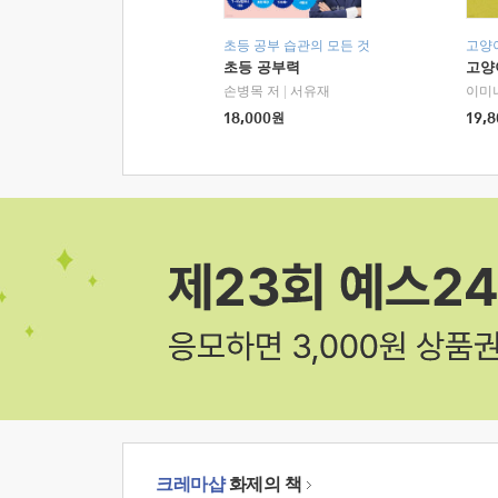
초등 공부 습관의 모든 것
고양
초등 공부력
고양
손병목 저
|
서유재
이미
18,000
원
19,8
크레마샵
화제의 책