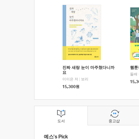
진짜 새랑 눈이 마주쳤다니까
웹툰
요
돌배
이이은 저
|
보리
15,3
15,300
원
도서
중고샵
예스's Pick