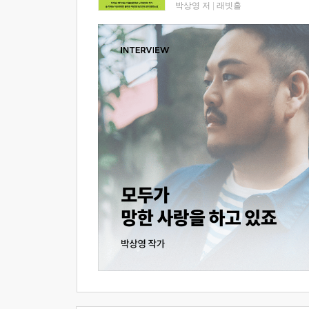
박상영 저
|
래빗홀