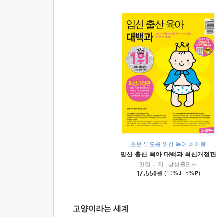
초보 부모를 위한 육아 바이블
임신 출산 육아 대백과 최신개정판
편집부 저
|
삼성출판사
17,550
원
(10%
+5%
)
고양이라는 세계