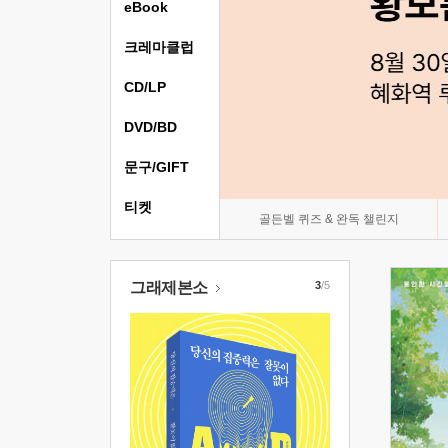
eBook
크레마클럽
CD/LP
DVD/BD
문구/GIFT
티켓
골든벨 퀴즈 & 완독 챌린지
그래제본소
3
/5