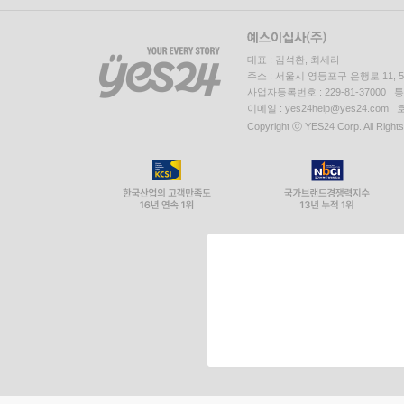
대표 : 김석환, 최세라
주소 : 서울시 영등포구 은행로 11,
사업자등록번호 : 229-81-37000 
이메일 : yes24help@yes24.c
Copyright ⓒ YES24 Corp. All Right