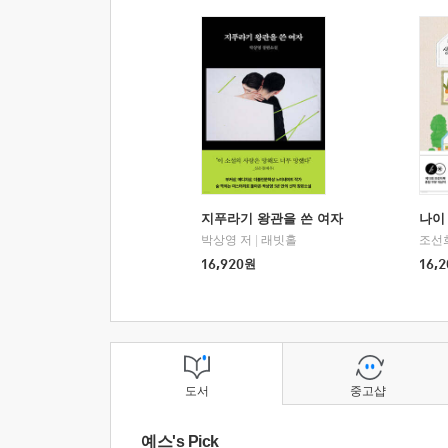
지푸라기 왕관을 쓴 여자
나이 
박상영 저
|
래빗홀
조선
16,920
원
16,2
도서
중고샵
예스's Pick