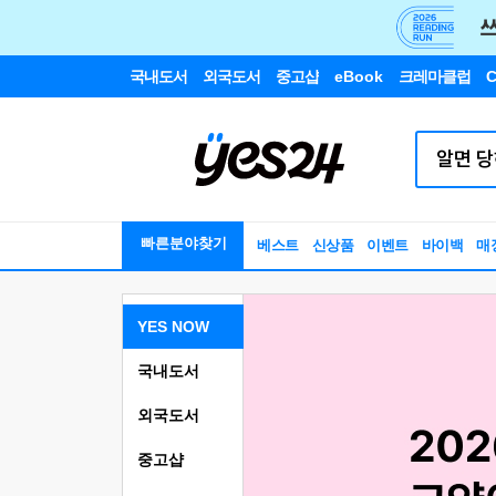
국내도서
외국도서
중고샵
eBook
크레마클럽
C
빠른분야찾기
베스트
신상품
이벤트
바이백
매
YES NOW
국내도서
외국도서
중고샵