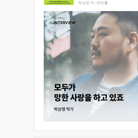
박상영 저
|
래빗홀