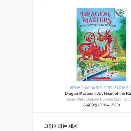
드래곤 마스터들에게 주어진 새로운 임
Tracey West/ Graham Howells (ILT)
|
Scholasti
8,400
원
(30%
+2%
)
고양이라는 세계