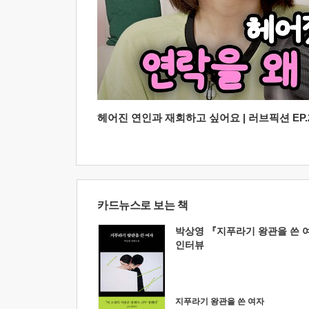
헤어진 연인과 재회하고 싶어요 | 러브픽션 EP.2
카드뉴스로 보는 책
박상영 『지푸라기 왕관을 쓴 
인터뷰
지푸라기 왕관을 쓴 여자