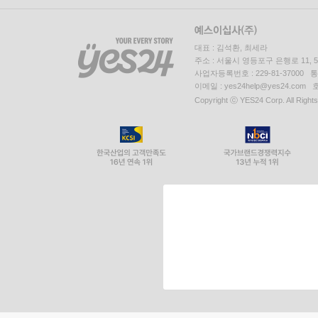
대표 : 김석환, 최세라
주소 : 서울시 영등포구 은행로 11,
사업자등록번호 : 229-81-37000 
이메일 : yes24help@yes24.c
Copyright ⓒ YES24 Corp. All Right