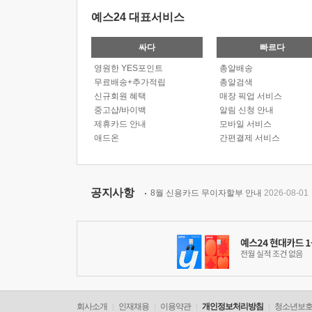
예스24 대표서비스
싸다
빠르다
영원한 YES포인트
총알배송
무료배송+추가적립
총알검색
신규회원 혜택
매장 픽업 서비스
중고샵/바이백
알림 신청 안내
제휴카드 안내
모바일 서비스
애드온
간편결제 서비스
공지사항
8월 신용카드 무이자할부 안내
2026-08-01
회사소개
인재채용
이용약관
개인정보처리방침
청소년보