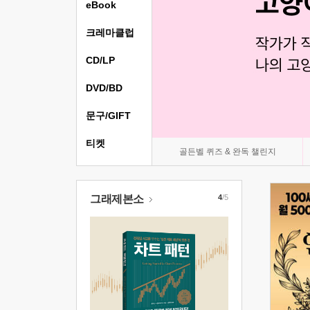
eBook
크레마클럽
CD/LP
DVD/BD
문구/GIFT
티켓
골든벨 퀴즈 & 완독 챌린지
그래제본소
4
/5