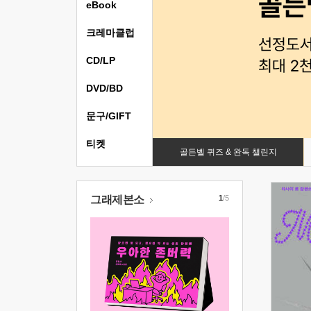
eBook
크레마클럽
CD/LP
DVD/BD
문구/GIFT
티켓
골든벨 퀴즈 & 완독 챌린지
그래제본소
1
/5