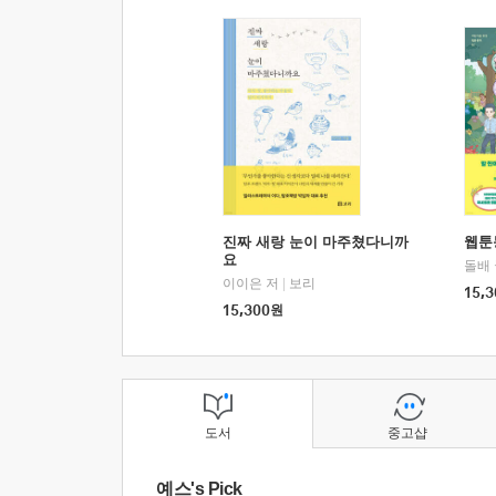
진짜 새랑 눈이 마주쳤다니까
웹툰
요
돌배
이이은 저
|
보리
15,3
15,300
원
도서
중고샵
예스's Pick