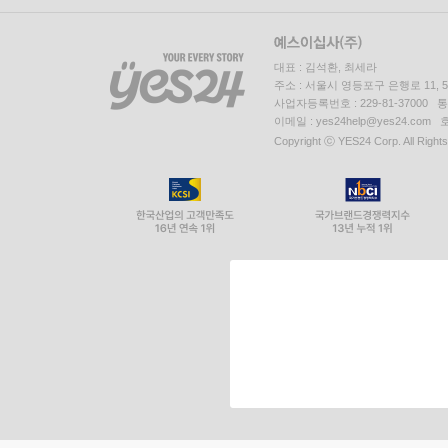
대표 : 김석환, 최세라
주소 : 서울시 영등포구 은행로 11,
사업자등록번호 : 229-81-37000 
이메일 : yes24help@yes24.c
Copyright ⓒ YES24 Corp. All Right