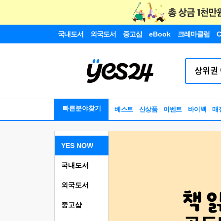
국내도서
외국도서
중고샵
eBook
크레마클럽
C
빠른분야찾기
베스트
신상품
이벤트
바이백
매
YES NOW
국내도서
외국도서
중고샵