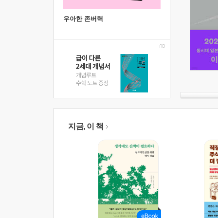
우아한 존버력
지금, 이 책