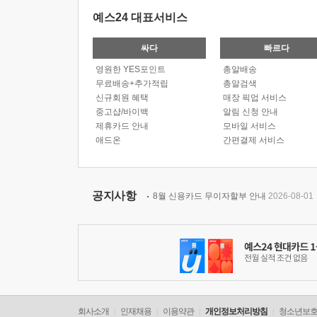
예스24 대표서비스
싸다
빠르다
영원한 YES포인트
총알배송
무료배송+추가적립
총알검색
신규회원 혜택
매장 픽업 서비스
중고샵/바이백
알림 신청 안내
제휴카드 안내
모바일 서비스
애드온
간편결제 서비스
공지사항
8월 신용카드 무이자할부 안내
2026-08-01
회사소개
인재채용
이용약관
개인정보처리방침
청소년보