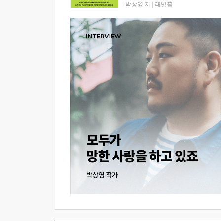
박상영 저
|
래빗홀