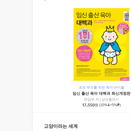
초보 부모를 위한 육아 바이블
임신 출산 육아 대백과 최신개정판
편집부 저
|
삼성출판사
17,550
원
(10%
+5%
)
고양이라는 세계