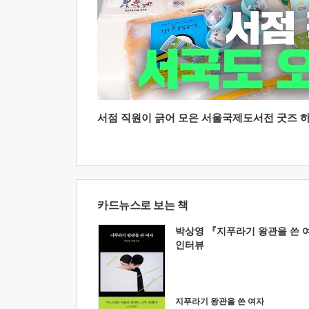
서점 직원이 긁어 모은 서울국제도서전 굿즈 하울
카드뉴스로 보는 책
박상영 『지푸라기 왕관을 쓴 
인터뷰
지푸라기 왕관을 쓴 여자