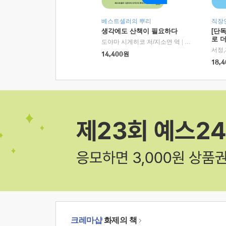
베스트셀러의 뿌리
직장
생각에도 산책이 필요하다
[단
로 
도야마 시게히코 저/지소연 역
|
알에이치코리아(
14,400
원
18,4
크레마샵
화제의 책