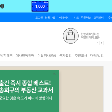
로그인
회원가입
마이페이지
카트
주문/배송
고객센터
Gl
름방학혜택
예사단독판매
이달의사은품
특가할인
추천도서
대량/법인