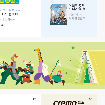
리는 시장을 사라
 사야 할 ETF
저
|
경향비피
0
원
2
/3
3
/3