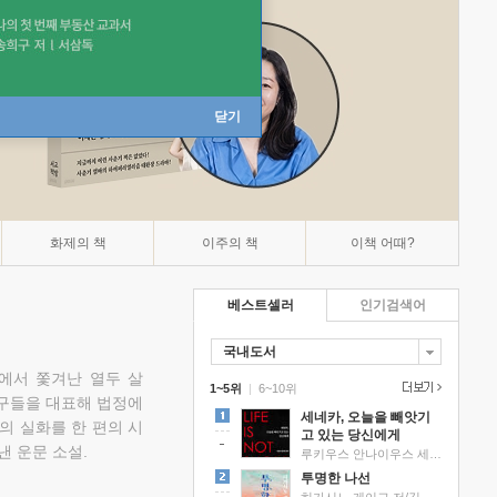
닫기
화제의 책
이주의 책
이책 어때?
베스트셀러
인기검색어
국내도서
에서 쫓겨난 열두 살
1~5위
|
6~10위
친구들을 대표해 법정에
세네카, 오늘을 빼앗기
의 실화를 한 편의 시
고 있는 당신에게
낸 운문 소설.
루키우스 안나이우스 세네카 저/하와이 대저택 편역
투명한 나선