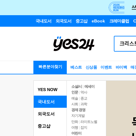
국내도서
외국도서
중고샵
eBook
크레마클럽
C
빠른분야찾기
베스트
신상품
이벤트
바이백
매
소설/시
|
에세이
YES NOW
인문
|
역사
예술
|
종교
국내도서
사회
|
과학
경제 경영
외국도서
자기계발
만화
|
라이트노벨
중고샵
여행
|
잡지
어린이