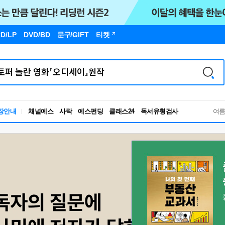
D/LP
DVD/BD
문구
/GIFT
티켓
장안내
채널예스
사락
예스펀딩
클래스24
독서유형검사
여
RBTI Lab
독서유형검사