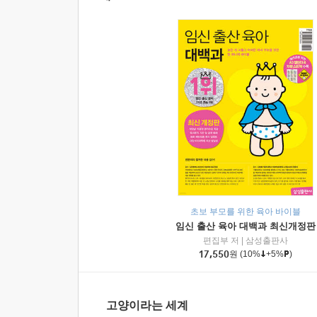
초보 부모를 위한 육아 바이블
임신 출산 육아 대백과 최신개정판
편집부 저
|
삼성출판사
17,550
원
(10%
+5%
)
고양이라는 세계