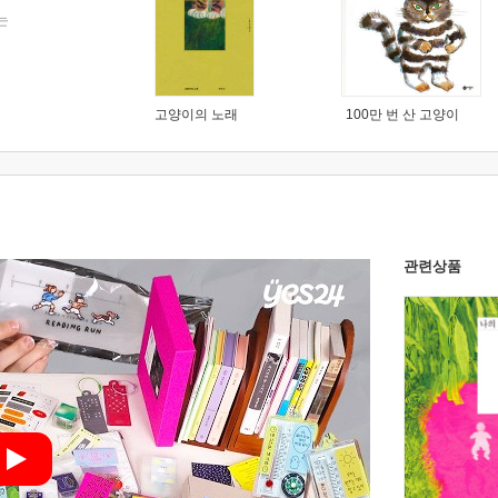
는
고양이의 노래
100만 번 산 고양이
관련상품