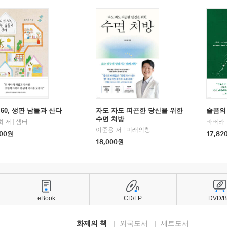
60, 생판 남들과 산다
자도 자도 피곤한 당신을 위한
슬픔의
수면 처방
희 저
|
샘터
바버라 
이준용 저
|
미래의창
00
원
17,82
18,000
원
eBook
CD/LP
DVD/
화제의 책
외국도서
세트도서