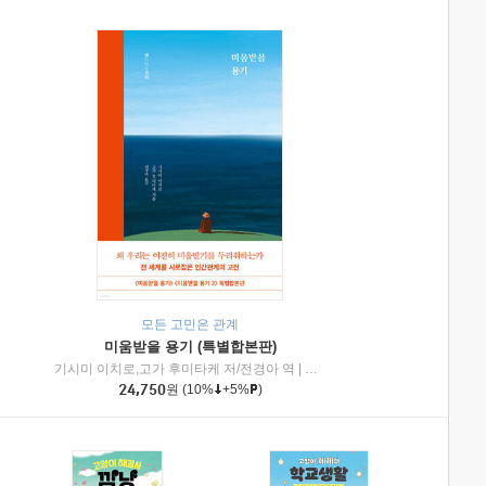
모든 고민은 관계
미움받을 용기 (특별합본판)
기시미 이치로,고가 후미타케 저/전경아 역
|
제이브리즈북스
|
인플루엔셜
24,750
원
(10%
+5%
)