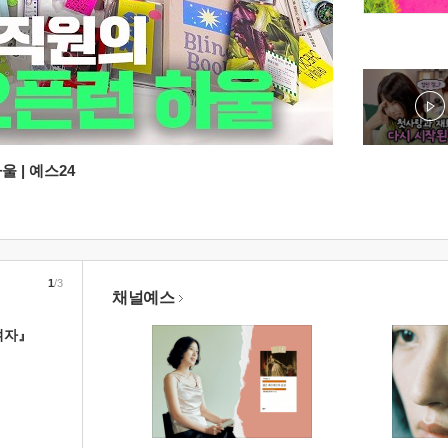
 | 예스24
1
/3
채널예스
여자』