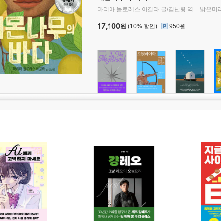
마리아 돌로레스 아길라 글/김난령 역
밝은미
17,100
원
(10% 할인)
950원