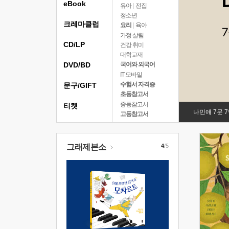
eBook
유아
|
전집
청소년
크레마클럽
요리
|
육아
가정 살림
CD/LP
건강 취미
대학교재
DVD/BD
국어와 외국어
IT 모바일
수험서 자격증
문구/GIFT
초등참고서
중등참고서
티켓
나민애 7문 
고등참고서
그래제본소
4
/5