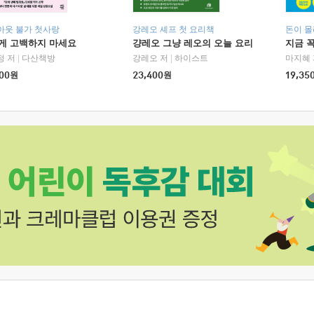
아웃 불가 첫사랑
강레오 셰프 첫 요리책
돈이 몰
에게 고백하지 마세요
걍레오 그냥 레오의 오늘 요리
지금 꼭
정 저
|
다산책방
강레오 저
|
하이스트
마지혜 
00
원
23,400
원
19,35