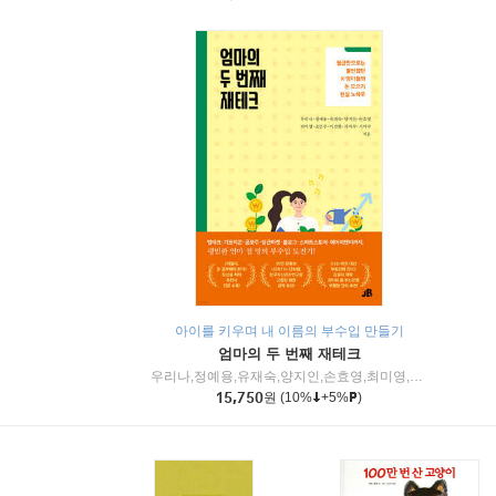
아이를 키우며 내 이름의 부수입 만들기
엄마의 두 번째 재테크
우리나,정예용,유재숙,양지인,손효영,최미영,조민주,이진현,차미숙,서미숙 저
15,750
원
(10%
+5%
)