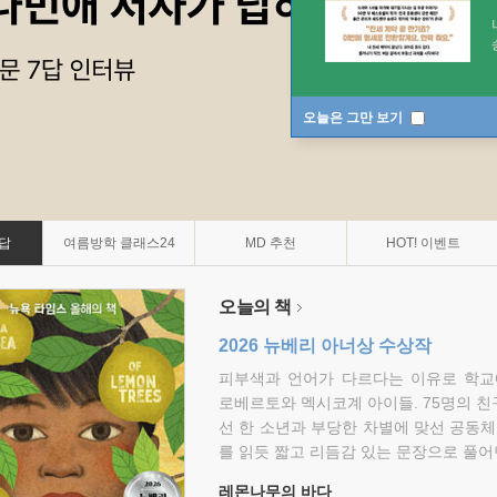
오늘은 그만 보기
7답
여름방학 클래스24
MD 추천
HOT! 이벤트
오늘의 책
2026 뉴베리 아너상 수상작
피부색과 언어가 다르다는 이유로 학교
로베르토와 멕시코계 아이들. 75명의 
선 한 소년과 부당한 차별에 맞선 공동체
를 읽듯 짧고 리듬감 있는 문장으로 풀어
레몬나무의 바다