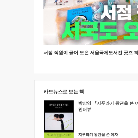
서점 직원이 긁어 모은 서울국제도서전 굿즈 하울
카드뉴스로 보는 책
박상영 『지푸라기 왕관을 쓴 
인터뷰
지푸라기 왕관을 쓴 여자