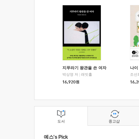
지푸라기 왕관을 쓴 여자
나이 
박상영 저
|
래빗홀
조선
16,920
원
16,2
도서
중고샵
예스's Pick