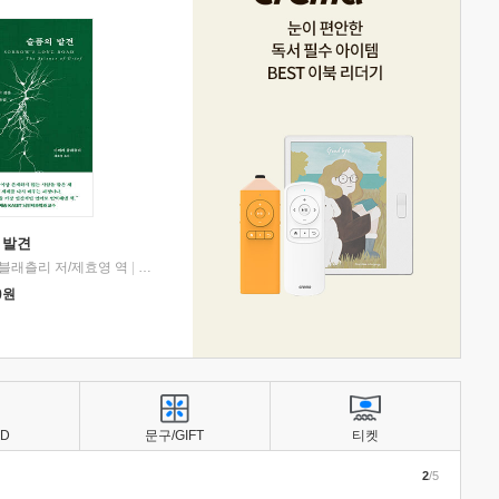
 발견
블래츨리 저/제효영 역
|
디플롯
0
원
BD
문구/GIFT
티켓
2
/5