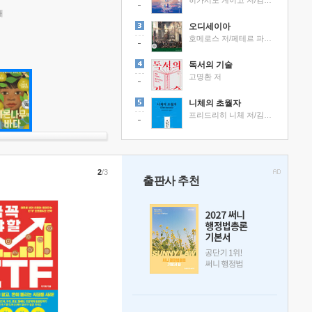
히가시노 게이고 저/김선영 역
래
오디세이아
호메로스 저/페테르 파울 루벤스 그림/박문재 역
독서의 기술
고명환 저
니체의 초월자
프리드리히 니체 저/김철 편역
2
/3
출판사 추천