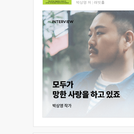
박상영 저
|
래빗홀