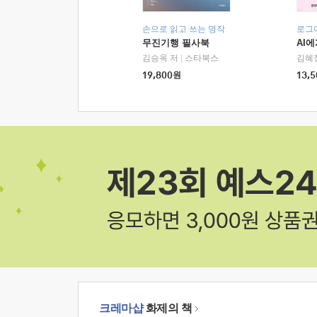
손으로 읽고 쓰는 명작
로그
무진기행 필사북
AI
김승옥 저
|
스타북스
김혜
19,800
원
13,5
크레마샵
화제의 책