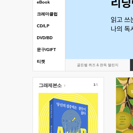
eBook
크레마클럽
CD/LP
DVD/BD
문구/GIFT
티켓
골든벨 퀴즈 & 완독 챌린지
그래제본소
1
/5