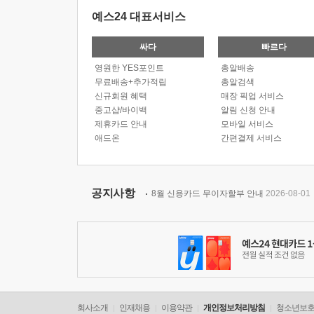
예스24 대표서비스
싸다
빠르다
영원한 YES포인트
총알배송
무료배송+추가적립
총알검색
신규회원 혜택
매장 픽업 서비스
중고샵/바이백
알림 신청 안내
제휴카드 안내
모바일 서비스
애드온
간편결제 서비스
공지사항
8월 신용카드 무이자할부 안내
2026-08-01
회사소개
인재채용
이용약관
개인정보처리방침
청소년보