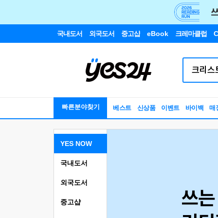
국내도서
외국도서
중고샵
eBook
크레마클럽
C
빠른분야찾기
베스트
신상품
이벤트
바이백
매
YES NOW
국내도서
외국도서
중고샵