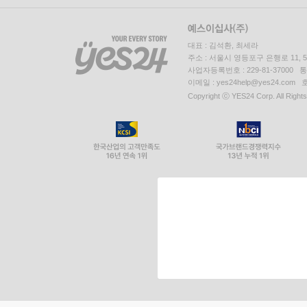
대표 : 김석환, 최세라
주소 : 서울시 영등포구 은행로 11,
사업자등록번호 : 229-81-37000 
이메일 : yes24help@yes24.c
Copyright ⓒ YES24 Corp. All Right