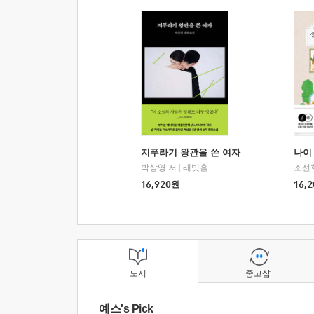
지푸라기 왕관을 쓴 여자
나이 
박상영 저
|
래빗홀
조선
16,920
원
16,2
도서
중고샵
예스's Pick