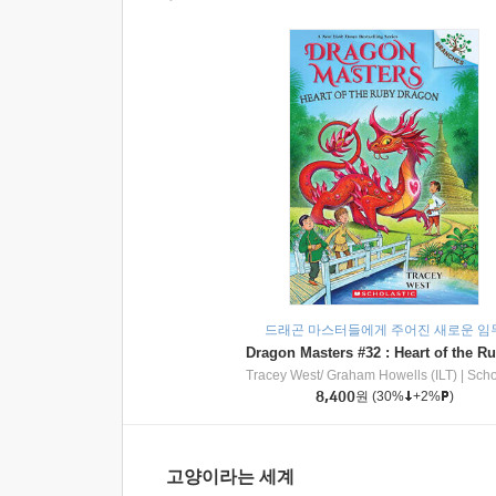
드래곤 마스터들에게 주어진 새로운 임
Tracey West/ Graham Howells (ILT)
|
Scholasti
8,400
원
(30%
+2%
)
고양이라는 세계