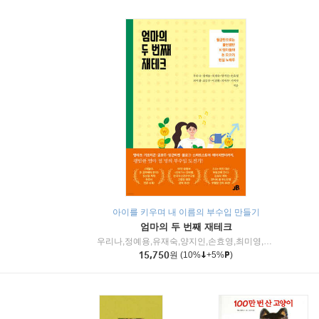
아이를 키우며 내 이름의 부수입 만들기
엄마의 두 번째 재테크
우리나,정예용,유재숙,양지인,손효영,최미영,조민주,이진현,차미숙,서미숙 저
15,750
원
(10%
+5%
)