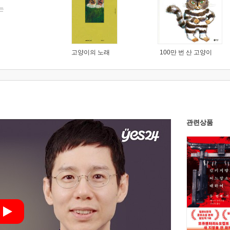
는
고양이의 노래
100만 번 산 고양이
관련상품