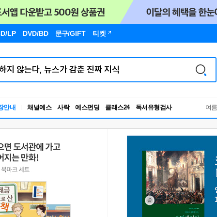
D/LP
DVD/BD
문구
/GIFT
티켓
독서유형검사
장안내
채널예스
사락
예스펀딩
클래스24
RBTI Lab
여
독서유형검사