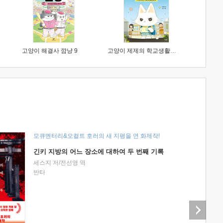
고양이 해결사 깜냥 9
고양이 제제의 학교생활 1 : 초등학생이 이렇게 힘들 줄이야
모큐멘터리&오컬트 호러의 새 지평을 연 화제작!
긴키 지방의 어느 장소에 대하여 두 번째 기록
세스지 저/전선영 역
반타