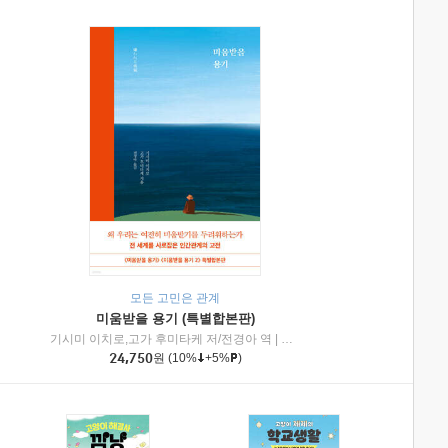
모든 고민은 관계
미움받을 용기 (특별합본판)
기시미 이치로,고가 후미타케 저/전경아 역
|
제이브리즈북스
|
인플루엔셜
24,750
원
(10%
+5%
)