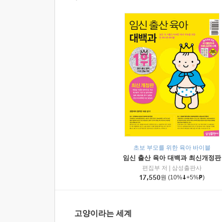
초보 부모를 위한 육아 바이블
임신 출산 육아 대백과 최신개정판
편집부 저
|
삼성출판사
17,550
원
(10%
+5%
)
고양이라는 세계