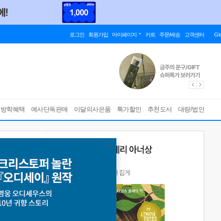
로그인
회원가입
마이페이지
카트
주문/배송
고객센터
Gl
름방학혜택
예사단독판매
이달의사은품
특가할인
추천도서
대량/법인