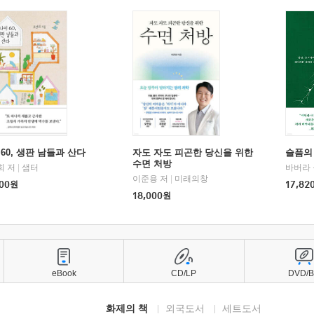
60, 생판 남들과 산다
자도 자도 피곤한 당신을 위한
슬픔의
수면 처방
희 저
|
샘터
바버라 
이준용 저
|
미래의창
00
원
17,82
18,000
원
eBook
CD/LP
DVD/
화제의 책
외국도서
세트도서