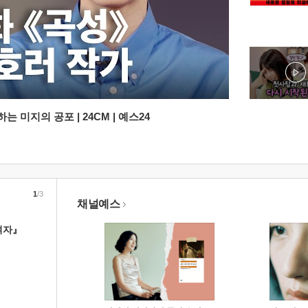
 미지의 공포 | 24CM | 예스24
1
/3
채널예스
여자』