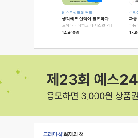
베스트셀러의 뿌리
손절
생각에도 산책이 필요하다
파동
도야마 시게히코 저/지소연 역
|
알에이치코리아(
파동
14,400
원
15,0
크레마샵
화제의 책