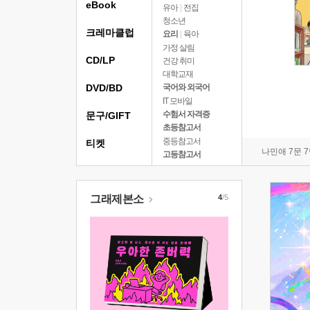
eBook
유아
|
전집
청소년
크레마클럽
요리
|
육아
가정 살림
CD/LP
건강 취미
대학교재
DVD/BD
국어와 외국어
IT 모바일
수험서 자격증
문구/GIFT
초등참고서
중등참고서
티켓
나민애 7문 
고등참고서
그래제본소
4
/5