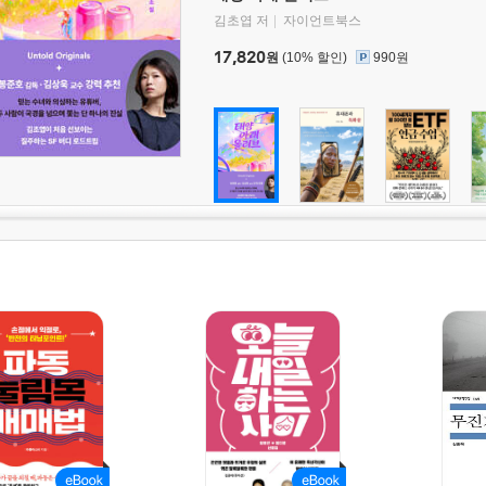
김초엽 저
자이언트북스
17,820
원
(10% 할인)
990원