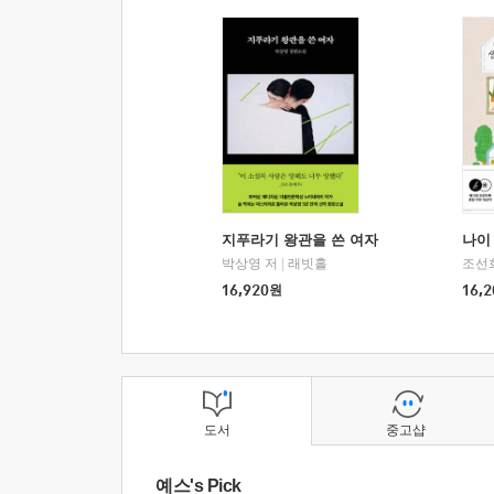
지푸라기 왕관을 쓴 여자
나이 
박상영 저
|
래빗홀
조선
16,920
원
16,2
도서
중고샵
예스's Pick