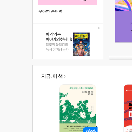
우아한 존버력
지금, 이 책