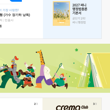
 가장 사랑한!
 (가수 장기하 낭독)
저
|
민음사
원
2
/3
3
/3