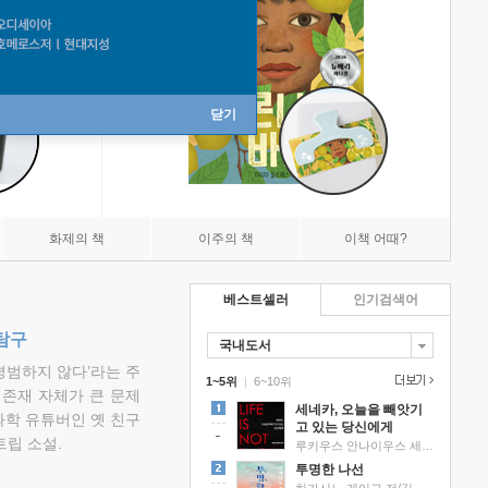
닫기
화제의 책
이주의 책
이책 어때?
베스트셀러
인기검색어
탐구
국내도서
평범하지 않다’라는 주
1~5위
|
6~10위
 존재 자체가 큰 문제
세네카, 오늘을 빼앗기
과학 유튜버인 옛 친구
고 있는 당신에게
립 소설.
루키우스 안나이우스 세네카 저/하와이 대저택 편역
투명한 나선