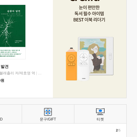
 발견
블래츨리 저/제효영 역
|
디플롯
0
원
BD
문구/GIFT
티켓
2
/5