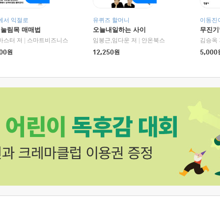
에서 익절로
유퀴즈 할머니
이동진이
 눌림목 매매법
오늘내일하는 사이
무진기행
RHK)
마스터 저
|
스마트비즈니스
임봉근,임다운 저
|
안온북스
김승옥 
00
원
12,250
원
5,000