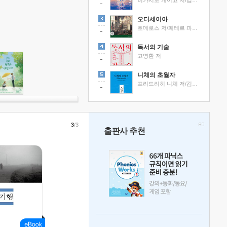
히가시노 게이고 저/김선영 역
오디세이아
호메로스 저/페테르 파울 루벤스 그림/박문재 역
독서의 기술
고명환 저
니체의 초월자
프리드리히 니체 저/김철 편역
3
/3
출판사 추천