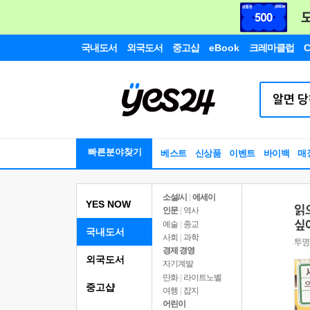
국내도서
외국도서
중고샵
eBook
크레마클럽
C
빠른분야찾기
베스트
신상품
이벤트
바이백
매
소설/시
|
에세이
YES NOW
인문
|
역사
예술
|
종교
국내도서
사회
|
과학
경제 경영
외국도서
자기계발
만화
|
라이트노벨
중고샵
여행
|
잡지
어린이