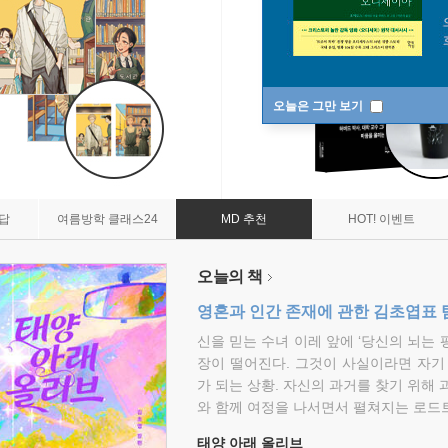
오늘은 그만 보기
7답
여름방학 클래스24
MD 추천
HOT! 이벤트
오늘의 책
영혼과 인간 존재에 관한 김초엽표 
신을 믿는 수녀 이레 앞에 ‘당신의 뇌는 
장이 떨어진다. 그것이 사실이라면 자기
가 되는 상황. 자신의 과거를 찾기 위해 
와 함께 여정을 나서면서 펼쳐지는 로드트
태양 아래 올리브