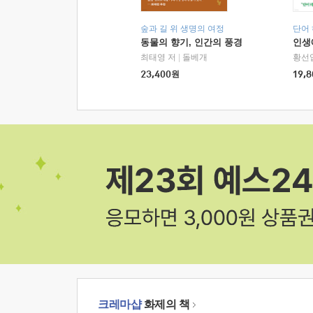
숲과 길 위 생명의 여정
단어
동물의 향기, 인간의 풍경
인생
최태영 저
|
돌베개
황선
23,400
원
19,8
크레마샵
화제의 책