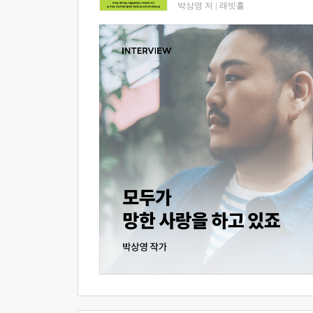
박상영 저
|
래빗홀