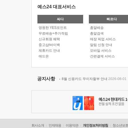
예스24 대표서비스
싸다
빠르다
영원한 YES포인트
총알배송
무료배송+추가적립
총알검색
신규회원 혜택
매장 픽업 서비스
중고샵/바이백
알림 신청 안내
제휴카드 안내
모바일 서비스
애드온
간편결제 서비스
공지사항
8월 신용카드 무이자할부 안내
2026-08-01
회사소개
인재채용
이용약관
개인정보처리방침
청소년보