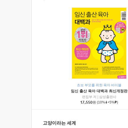
초보 부모를 위한 육아 바이블
임신 출산 육아 대백과 최신개정판
편집부 저
|
삼성출판사
17,550
원
(10%
+5%
)
고양이라는 세계