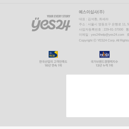
대표 : 김석환, 최세라
주소 : 서울시 영등포구 은행로 11,
사업자등록번호 : 229-81-37000 
이메일 : yes24help@yes24.c
Copyright ⓒ YES24 Corp. All Right