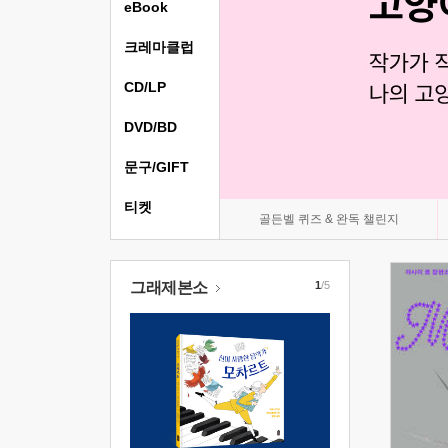
eBook
크레마클럽
CD/LP
DVD/BD
문구/GIFT
티켓
골든벨 퀴즈 & 완독 챌린지
그래제본소
1
/5