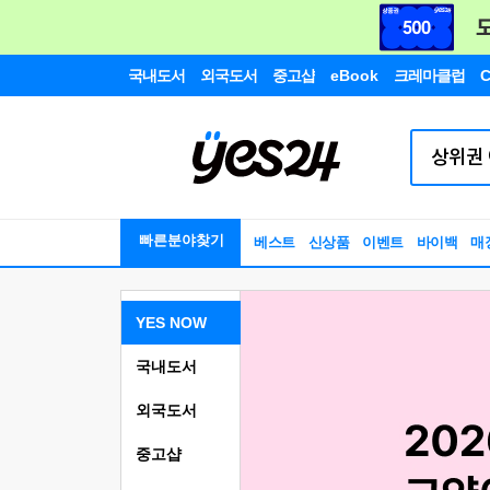
국내도서
외국도서
중고샵
eBook
크레마클럽
C
빠른분야찾기
베스트
신상품
이벤트
바이백
매
YES NOW
국내도서
외국도서
중고샵