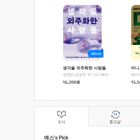
생각을 외주화한 사람들
머니
정재민,김영주 저
|
더스퀘어
16,200
원
15,5
도서
중고샵
예스's Pick