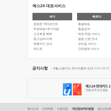
예스24 대표서비스
싸다
빠르다
영원한 YES포인트
총알배송
무료배송+추가적립
총알검색
신규회원 혜택
매장 픽업 서비스
중고샵/바이백
알림 신청 안내
제휴카드 안내
모바일 서비스
애드온
간편결제 서비스
공지사항
8월 신용카드 무이자할부 안내
2026-08-01
회사소개
인재채용
이용약관
개인정보처리방침
청소년보