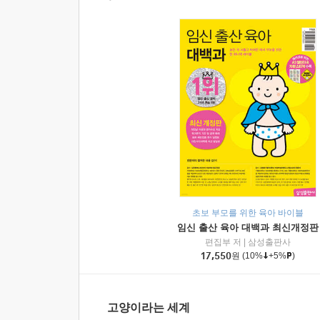
초보 부모를 위한 육아 바이블
임신 출산 육아 대백과 최신개정판
편집부 저
|
삼성출판사
17,550
원
(10%
+5%
)
고양이라는 세계