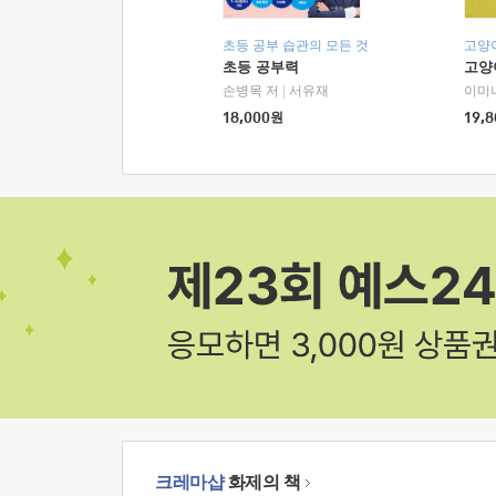
초등 공부 습관의 모든 것
고양
초등 공부력
고양
손병목 저
|
서유재
이미
18,000
원
19,8
크레마샵
화제의 책