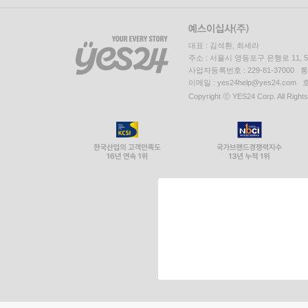
대표 : 김석환, 최세라
주소 : 서울시 영등포구 은행로 11,
사업자등록번호 : 229-81-37000 
이메일 : yes24help@yes24.c
Copyright ⓒ YES24 Corp. All Right