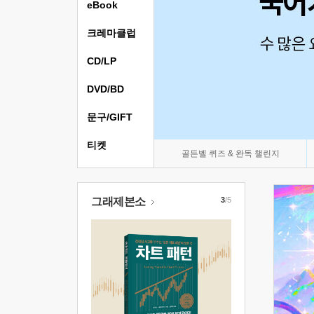
eBook
크레마클럽
CD/LP
DVD/BD
문구/GIFT
티켓
골든벨 퀴즈 & 완독 챌린지
그래제본소
3
/5