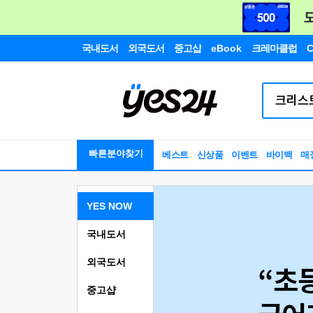
국내도서
외국도서
중고샵
eBook
크레마클럽
C
빠른분야찾기
베스트
신상품
이벤트
바이백
매
YES NOW
국내도서
외국도서
중고샵