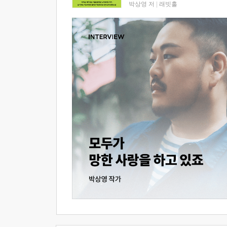
박상영 저
|
래빗홀