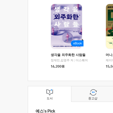
생각을 외주화한 사람들
머니
정재민,김영주 저
|
더스퀘어
16,200
원
15,5
도서
중고샵
예스's Pick