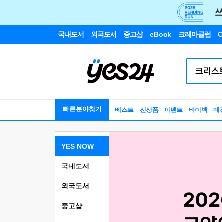
국내도서
외국도서
중고샵
eBook
크레마클럽
C
빠른분야찾기
베스트
신상품
이벤트
바이백
매
YES NOW
국내도서
외국도서
중고샵