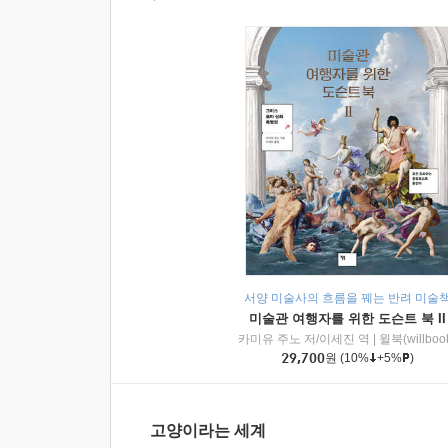
서양 미술사의 흐름을 꿰는 반려 미술
미술관 여행자를 위한 도슨트 북 II
카미유 주노 저/이세진 역
|
윌북(willboo
29,700
원
(10%
+5%
)
고양이라는 세계