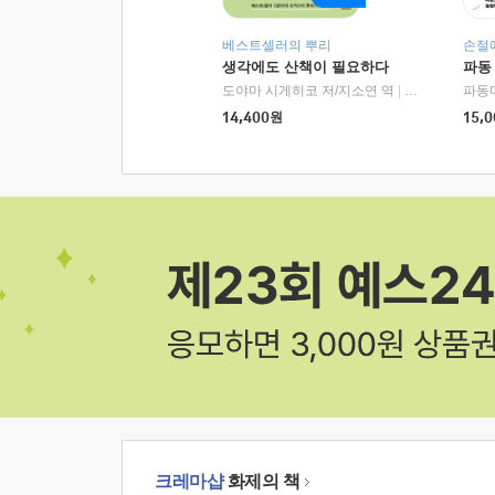
베스트셀러의 뿌리
손절
생각에도 산책이 필요하다
파동
도야마 시게히코 저/지소연 역
|
알에이치코리아(
파동
14,400
원
15,0
크레마샵
화제의 책