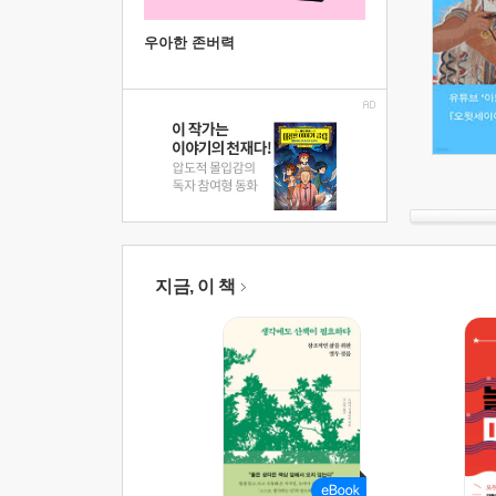
우아한 존버력
지금, 이 책