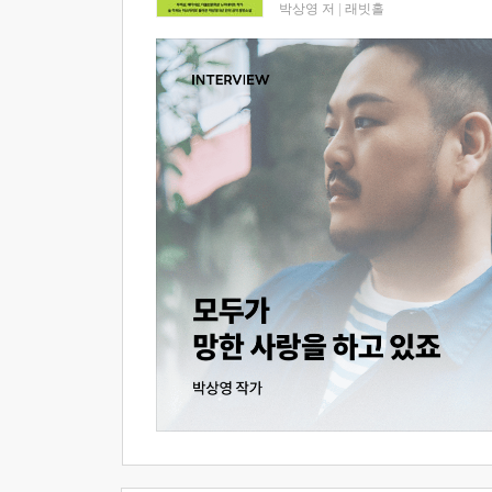
박상영 저
|
래빗홀