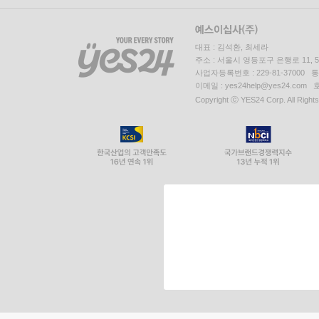
대표 : 김석환, 최세라
주소 : 서울시 영등포구 은행로 11,
사업자등록번호 : 229-81-37000 
이메일 : yes24help@yes24.c
Copyright ⓒ YES24 Corp. All Right