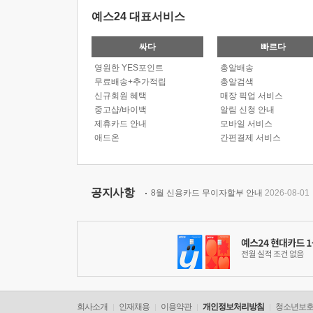
예스24 대표서비스
싸다
빠르다
영원한 YES포인트
총알배송
무료배송+추가적립
총알검색
신규회원 혜택
매장 픽업 서비스
중고샵/바이백
알림 신청 안내
제휴카드 안내
모바일 서비스
애드온
간편결제 서비스
공지사항
8월 신용카드 무이자할부 안내
2026-08-01
회사소개
인재채용
이용약관
개인정보처리방침
청소년보