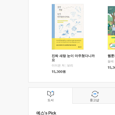
진짜 새랑 눈이 마주쳤다니까
웹툰
요
돌배
이이은 저
|
보리
15,3
15,300
원
도서
중고샵
예스's Pick