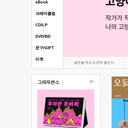
eBook
크레마클럽
CD/LP
DVD/BD
문구/GIFT
티켓
골든벨 퀴즈 & 완독 챌린지
그래제본소
1
/5