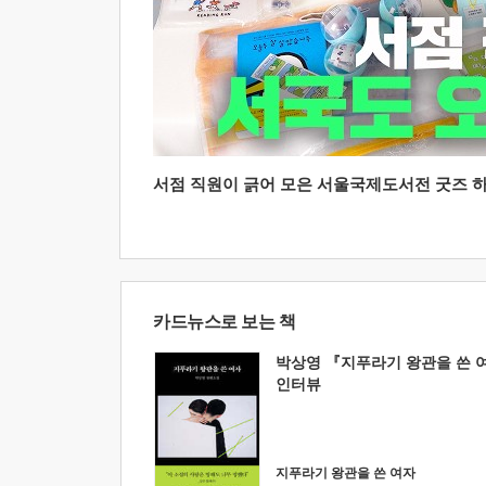
서점 직원이 긁어 모은 서울국제도서전 굿즈 하울
카드뉴스로 보는 책
박상영 『지푸라기 왕관을 쓴 
인터뷰
지푸라기 왕관을 쓴 여자