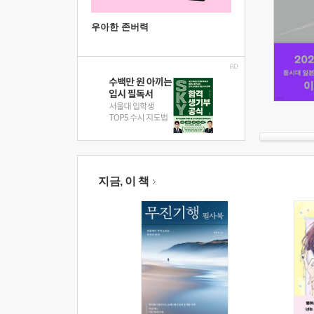
우아한 존버력
지금, 이 책