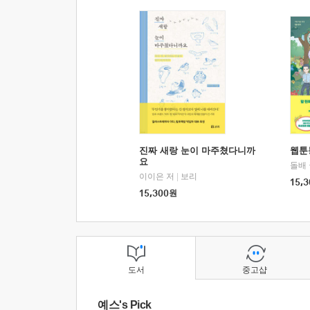
진짜 새랑 눈이 마주쳤다니까
웹툰
요
돌배
이이은 저
|
보리
15,3
15,300
원
도서
중고샵
예스's Pick