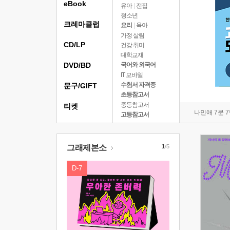
eBook
유아
|
전집
청소년
크레마클럽
요리
|
육아
가정 살림
CD/LP
건강 취미
대학교재
DVD/BD
국어와 외국어
IT 모바일
수험서 자격증
문구/GIFT
초등참고서
중등참고서
티켓
나민애 7문 
고등참고서
그래제본소
1
/5
D-7