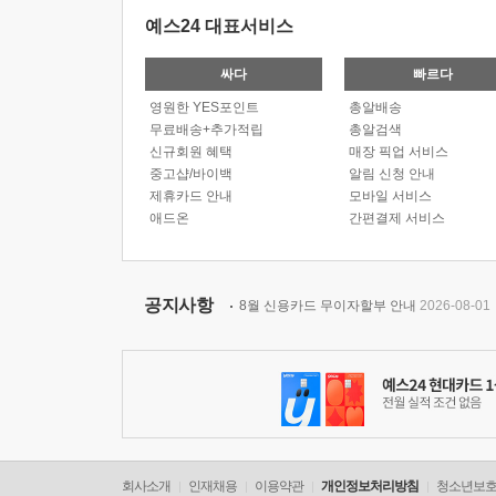
예스24 대표서비스
싸다
빠르다
영원한 YES포인트
총알배송
무료배송+추가적립
총알검색
신규회원 혜택
매장 픽업 서비스
중고샵/바이백
알림 신청 안내
제휴카드 안내
모바일 서비스
애드온
간편결제 서비스
공지사항
8월 신용카드 무이자할부 안내
2026-08-01
회사소개
인재채용
이용약관
개인정보처리방침
청소년보