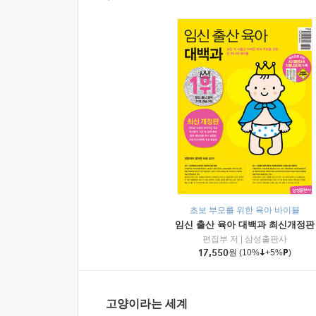
초보 부모를 위한 육아 바이블
임신 출산 육아 대백과 최신개정판
편집부 저
|
삼성출판사
17,550
원
(10%
+5%
)
고양이라는 세계