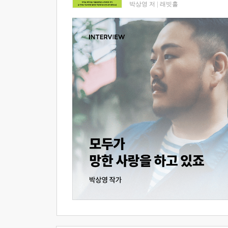
박상영 저
|
래빗홀