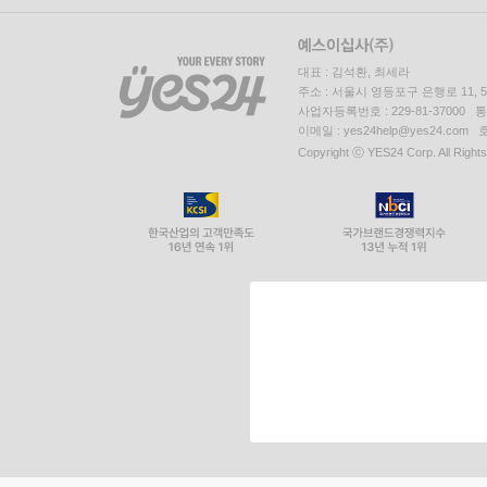
대표 : 김석환, 최세라
주소 : 서울시 영등포구 은행로 11,
사업자등록번호 : 229-81-37000 
이메일 : yes24help@yes24.c
Copyright ⓒ YES24 Corp. All Right