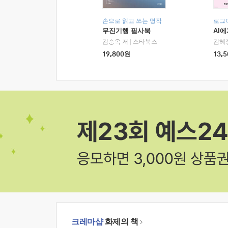
손으로 읽고 쓰는 명작
로그
무진기행 필사북
AI
김승옥 저
|
스타북스
김혜
19,800
원
13,5
크레마샵
화제의 책