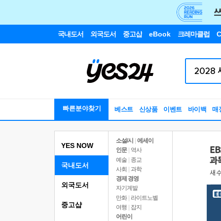
국내도서
외국도서
중고샵
eBook
크레마클럽
C
빠른분야찾기
베스트
신상품
이벤트
바이백
매
소설/시
|
에세이
YES NOW
인문
|
역사
예술
|
종교
국내도서
사회
|
과학
경제 경영
외국도서
자기계발
만화
|
라이트노벨
중고샵
여행
|
잡지
어린이