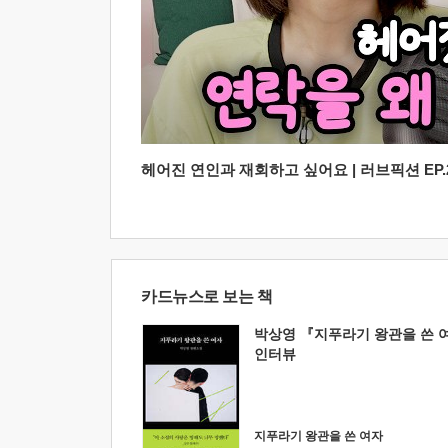
헤어진 연인과 재회하고 싶어요 | 러브픽션 EP.2
카드뉴스로 보는 책
박상영 『지푸라기 왕관을 쓴 
인터뷰
지푸라기 왕관을 쓴 여자