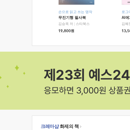
손으로 읽고 쓰는 명작
로그
무진기행 필사북
AI
김승옥 저
|
스타북스
김혜
19,800
원
13,5
크레마샵
화제의 책