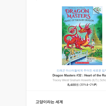
드래곤 마스터들에게 주어진 새로운 임
Tracey West/ Graham Howells (ILT)
|
Scholasti
8,400
원
(30%
+2%
)
고양이라는 세계