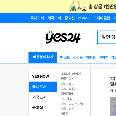
국내도서
외국도서
중고샵
eBook
크레마클럽
C
빠른분야찾기
베스트
신상품
이벤트
바이백
매
소설/시
|
에세이
YES NOW
인문
|
역사
예술
|
종교
국내도서
사회
|
과학
경제 경영
외국도서
자기계발
만화
|
라이트노벨
중고샵
여행
|
잡지
어린이