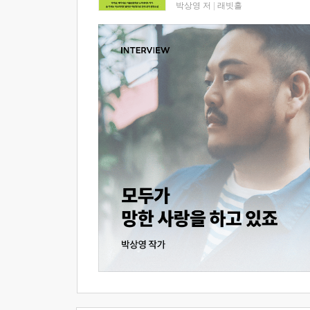
박상영 저
|
래빗홀