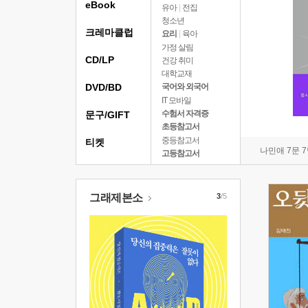
eBook
유아
|
전집
청소년
크레마클럽
요리
|
육아
가정 살림
CD/LP
건강 취미
대학교재
DVD/BD
국어와 외국어
IT 모바일
수험서 자격증
문구/GIFT
초등참고서
중등참고서
티켓
나민애 7문 
고등참고서
그래제본소
3
/5