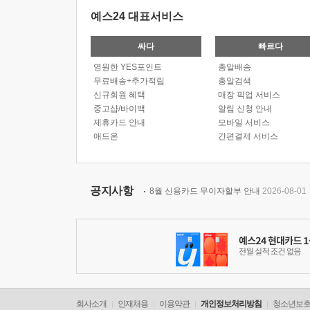
예스24 대표서비스
싸다
빠르다
영원한 YES포인트
총알배송
무료배송+추가적립
총알검색
신규회원 혜택
매장 픽업 서비스
중고샵/바이백
알림 신청 안내
제휴카드 안내
모바일 서비스
애드온
간편결제 서비스
공지사항
8월 신용카드 무이자할부 안내
2026-08-01
회사소개
인재채용
이용약관
개인정보처리방침
청소년보