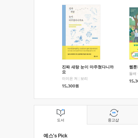
진짜 새랑 눈이 마주쳤다니까
웹툰
요
돌배
이이은 저
|
보리
15,3
15,300
원
도서
중고샵
예스's Pick