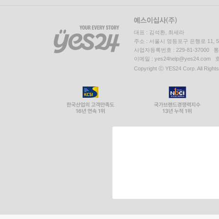
대표 : 김석환, 최세라
주소 : 서울시 영등포구 은행로 11,
사업자등록번호 : 229-81-37000 
이메일 : yes24help@yes24.c
Copyright ⓒ YES24 Corp. All Right