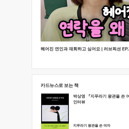
헤어진 연인과 재회하고 싶어요 | 러브픽션 EP.2
카드뉴스로 보는 책
박상영 『지푸라기 왕관을 쓴 
인터뷰
지푸라기 왕관을 쓴 여자