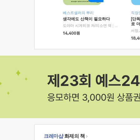
베스트셀러의 뿌리
직장
생각에도 산책이 필요하다
[단
로 
도야마 시게히코 저/지소연 역
|
알에이치코리아(
14,400
원
18,4
크레마샵
화제의 책