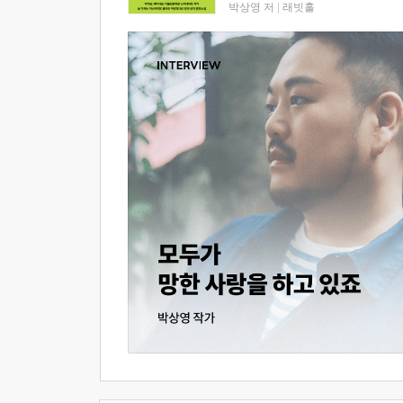
박상영 저
|
래빗홀