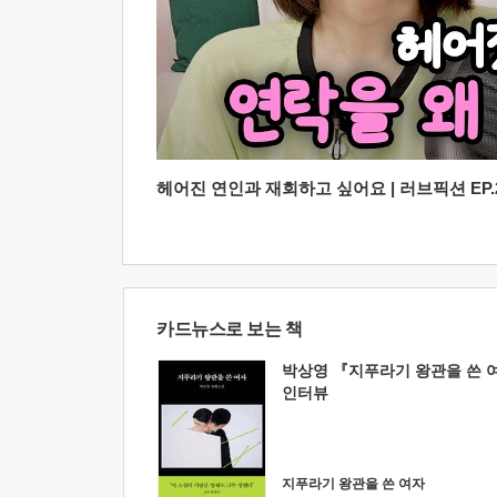
헤어진 연인과 재회하고 싶어요 | 러브픽션 EP.2
카드뉴스로 보는 책
박상영 『지푸라기 왕관을 쓴 
인터뷰
지푸라기 왕관을 쓴 여자