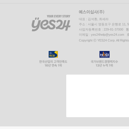
대표 : 김석환, 최세라
주소 : 서울시 영등포구 은행로 11,
사업자등록번호 : 229-81-37000 
이메일 : yes24help@yes24.c
Copyright ⓒ YES24 Corp. All Right