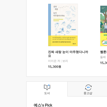
진짜 새랑 눈이 마주쳤다니까
웹툰
요
돌배
이이은 저
|
보리
15,3
15,300
원
도서
중고샵
예스's Pick