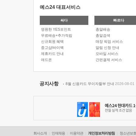
예스24 대표서비스
싸다
빠르다
영원한 YES포인트
총알배송
무료배송+추가적립
총알검색
신규회원 혜택
매장 픽업 서비스
중고샵/바이백
알림 신청 안내
제휴카드 안내
모바일 서비스
애드온
간편결제 서비스
공지사항
8월 신용카드 무이자할부 안내
2026-08-01
회사소개
인재채용
이용약관
개인정보처리방침
청소년보