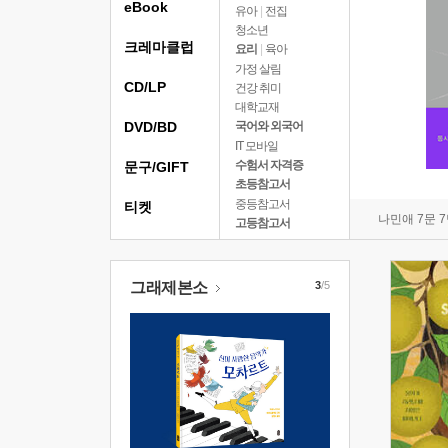
eBook
유아
|
전집
청소년
크레마클럽
요리
|
육아
가정 살림
CD/LP
건강 취미
대학교재
DVD/BD
국어와 외국어
IT 모바일
수험서 자격증
문구/GIFT
초등참고서
중등참고서
티켓
나민애 7문 
고등참고서
그래제본소
3
/5