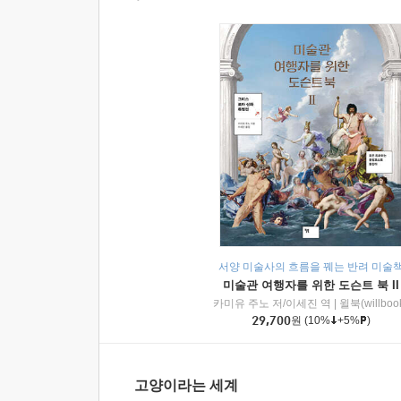
서양 미술사의 흐름을 꿰는 반려 미술
미술관 여행자를 위한 도슨트 북 II
카미유 주노 저/이세진 역
|
윌북(willboo
29,700
원
(10%
+5%
)
고양이라는 세계