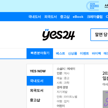
국내도서
외국도서
중고샵
eBook
크레마클럽
C
빠른분야찾기
베스트
신상품
이벤트
바이백
매
소설/시
|
에세이
YES NOW
인문
|
역사
예술
|
종교
국내도서
사회
|
과학
경제 경영
외국도서
자기계발
만화
|
라이트노벨
중고샵
여행
|
잡지
어린이