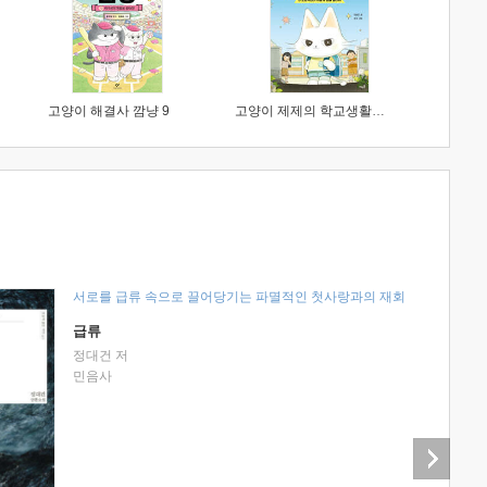
고양이 해결사 깜냥 9
고양이 제제의 학교생활 1 : 초등학생이 이렇게 힘들 줄이야
서로를 급류 속으로 끌어당기는 파멸적인 첫사랑과의 재회
급류
정대건 저
민음사