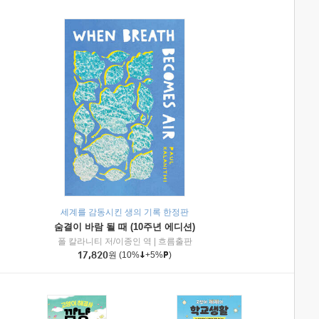
세계를 감동시킨 생의 기록 한정판
숨결이 바람 될 때 (10주년 에디션)
|
미래엔아이세움
폴 칼라니티 저/이종인 역
|
흐름출판
17,820
원
(10%
+5%
)