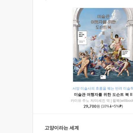
서양 미술사의 흐름을 꿰는 반려 미술
미술관 여행자를 위한 도슨트 북 II
카미유 주노 저/이세진 역
|
윌북(willboo
29,700
원
(10%
+5%
)
고양이라는 세계