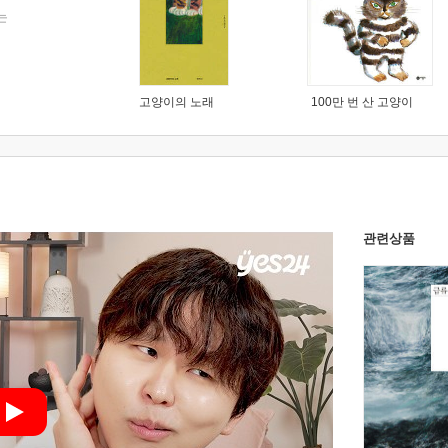
는
고양이의 노래
100만 번 산 고양이
관련상품