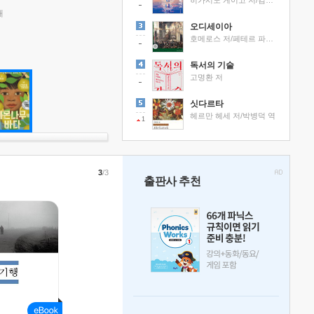
히가시노 게이고 저/김선영 역
래
오디세이아
호메로스 저/페테르 파울 루벤스 그림/박문재 역
독서의 기술
고명환 저
싯다르타
헤르만 헤세 저/박병덕 역
1
3
/3
출판사 추천