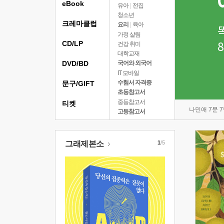
eBook
유아
|
전집
청소년
크레마클럽
요리
|
육아
가정 살림
CD/LP
건강 취미
대학교재
DVD/BD
국어와 외국어
IT 모바일
수험서 자격증
문구/GIFT
초등참고서
중등참고서
티켓
나민애 7문 
고등참고서
그래제본소
1
/5