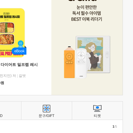
 다이어트 밀프렙 레시
진지인) 저
|
길벗
0
원
BD
문구/GIFT
티켓
1
/5