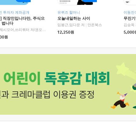
인 투자자 계좌공개
유퀴즈 할머니
이동진이
독] 직장인입니다만, 주식으
오늘내일하는 사이
무진기행
더 법니다
RHK)
임봉근,임다운 저
|
안온북스
김승옥 
서정,제시모어,쓰리쿼터 저/권오태,시그널리포트 편
|
경이로움
12,250
원
5,000
00
원