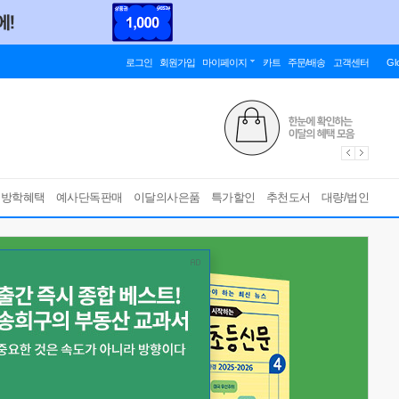
로그인
회원가입
마이페이지
카트
주문/배송
고객센터
Gl
름방학혜택
예사단독판매
이달의사은품
특가할인
추천도서
대량/법인