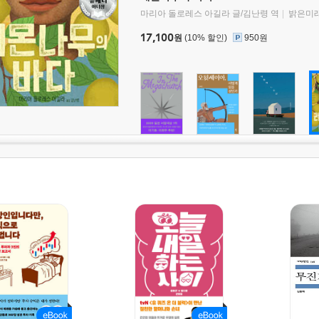
마리아 돌로레스 아길라 글/김난령 역
밝은미
17,100
원
(10% 할인)
950원