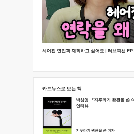
헤어진 연인과 재회하고 싶어요 | 러브픽션 EP.2
카드뉴스로 보는 책
박상영 『지푸라기 왕관을 쓴 
인터뷰
지푸라기 왕관을 쓴 여자