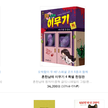
책
오싹함이 두 배! 스페셜 굿즈 6종과 함께
흔한남매 이무기 4 특별 한정판
k)
흔한남매 원저/이종혁 글/도니패밀리 그림/흔한컴퍼니 감수
34,200
원
(10%
+5%
)