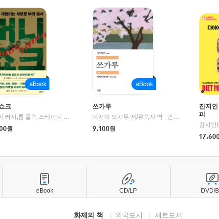
쇼크
쓰가루
진지인
피
제이미 러시,톰 올릭,스테파니 플랜더스 편저/임경은 역/박정호 감수
다자이 오사무 저/유숙자 역
|
교보문고
|
민음사
김지인(
00
원
9,100
원
17,60
eBook
CD/LP
DVD/
화제의 책
외국도서
세트도서