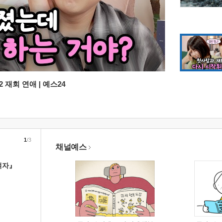
 재회 연애 | 예스24
1
/3
채널예스
여자』