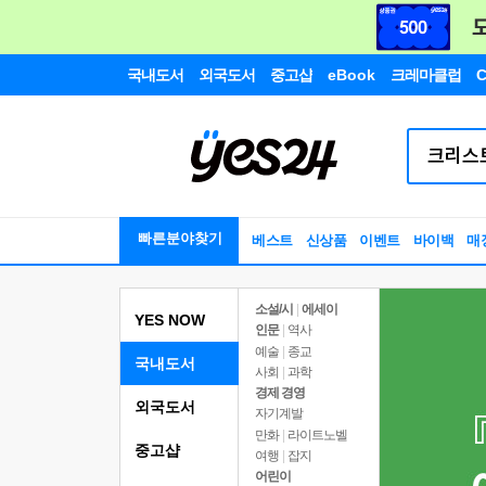
국내도서
외국도서
중고샵
eBook
크레마클럽
C
빠른분야찾기
베스트
신상품
이벤트
바이백
매
소설/시
|
에세이
YES NOW
인문
|
역사
예술
|
종교
국내도서
사회
|
과학
경제 경영
외국도서
자기계발
만화
|
라이트노벨
중고샵
여행
|
잡지
어린이