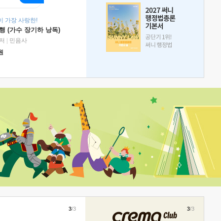
 가장 사랑한!
 (가수 장기하 낭독)
저
|
민음사
원
3
/3
3
/3