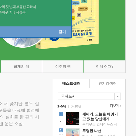
닫기
화제의 책
이주의 책
이책 어때?
베스트셀러
인기검색어
국내도서
에서 쫓겨난 열두 살
1~5위
|
6~10위
친구들을 대표해 법정에
세네카, 오늘을 빼앗기
의 실화를 한 편의 시
고 있는 당신에게
낸 운문 소설.
루키우스 안나이우스 세네카 저/하와이 대저택 편역
투명한 나선