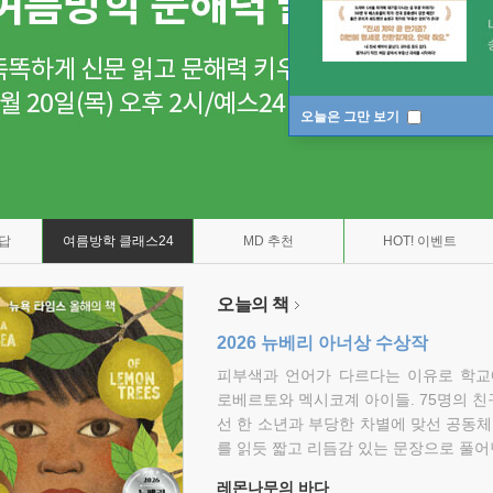
오늘은 그만 보기
7답
여름방학 클래스24
MD 추천
HOT! 이벤트
오늘의 책
2026 뉴베리 아너상 수상작
피부색과 언어가 다르다는 이유로 학교
로베르토와 멕시코계 아이들. 75명의 
선 한 소년과 부당한 차별에 맞선 공동체
를 읽듯 짧고 리듬감 있는 문장으로 풀어
레몬나무의 바다