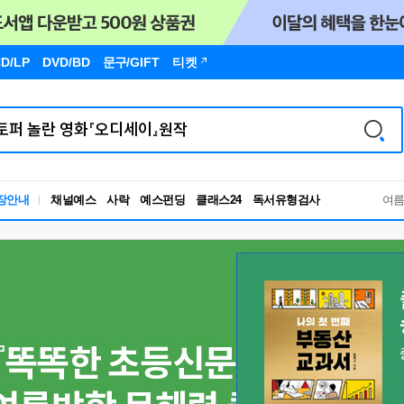
D/LP
DVD/BD
문구
/GIFT
티켓
독서유형검사
장안내
채널예스
사락
예스펀딩
클래스24
RBTI Lab
여
독서유형검사