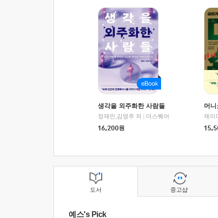
생각을 외주화한 사람들
머니
정재민,김영주 저
|
더스퀘어
16,200
원
15,5
도서
중고샵
예스's Pick