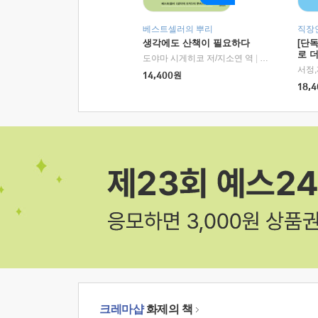
베스트셀러의 뿌리
직장
생각에도 산책이 필요하다
[단
로 
도야마 시게히코 저/지소연 역
|
알에이치코리아(
14,400
원
18,4
크레마샵
화제의 책