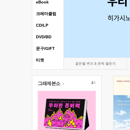
eBook
크레마클럽
CD/LP
DVD/BD
문구/GIFT
티켓
골든벨 퀴즈 & 완독 챌린지
그래제본소
2
/5