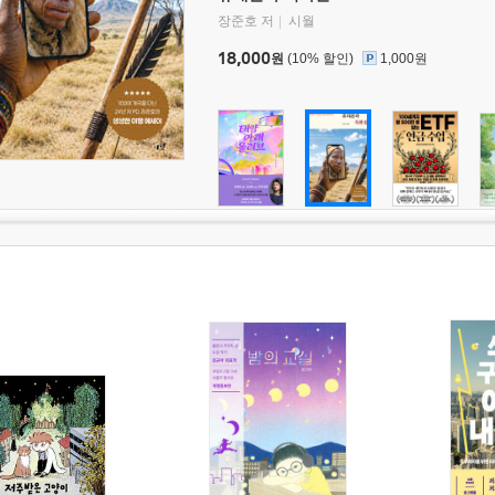
장준호 저
시월
18,000
원
(10% 할인)
1,000원