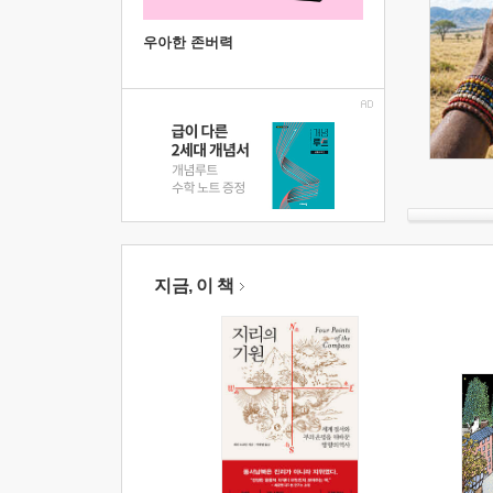
우아한 존버력
지금, 이 책