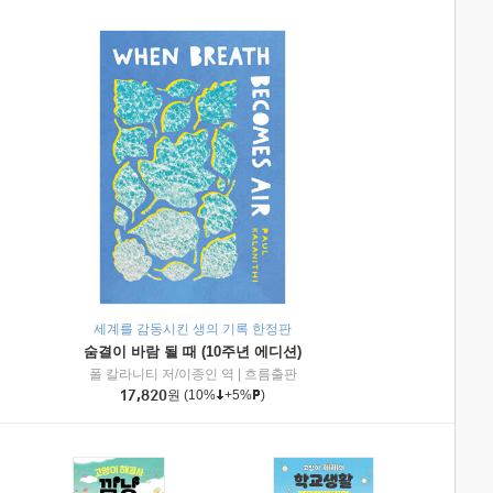
세계를 감동시킨 생의 기록 한정판
숨결이 바람 될 때 (10주년 에디션)
|
미래엔아이세움
폴 칼라니티 저/이종인 역
|
흐름출판
17,820
원
(10%
+5%
)