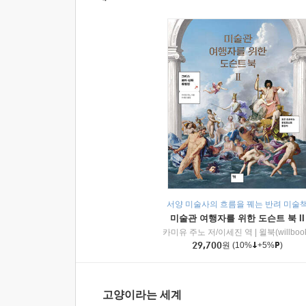
서양 미술사의 흐름을 꿰는 반려 미술
미술관 여행자를 위한 도슨트 북 II
카미유 주노 저/이세진 역
|
윌북(willboo
29,700
원
(10%
+5%
)
고양이라는 세계