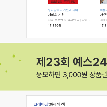
동서남북의 기원과 의미
아름
지리의 기원
저주
제리 브로턴 저/박세연 역
|
알에이치코리아(RHK)
김명
17,820
원
17,8
크레마샵
화제의 책