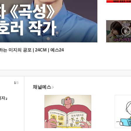
 미지의 공포 | 24CM | 예스24
1
/3
채널예스
여자』