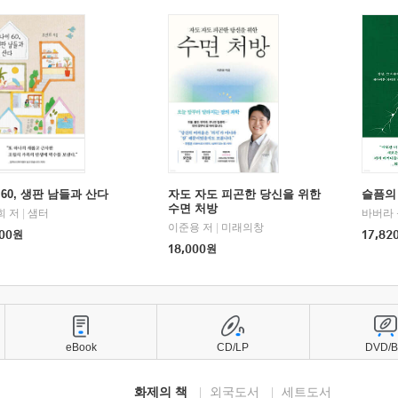
60, 생판 남들과 산다
자도 자도 피곤한 당신을 위한
슬픔의
수면 처방
희 저
|
샘터
바버라 
이준용 저
|
미래의창
00
원
17,82
18,000
원
eBook
CD/LP
DVD/
화제의 책
외국도서
세트도서