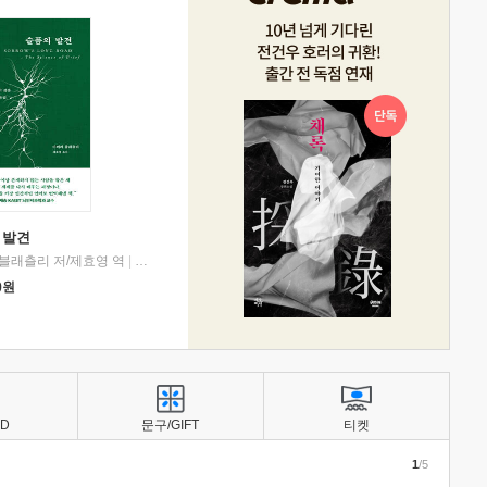
 발견
블래츨리 저/제효영 역
|
디플롯
0
원
BD
문구/GIFT
티켓
1
/5