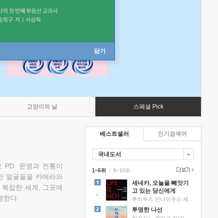
닫기
고양이의 날
스페셜 Pick
베스트셀러
인기검색어
국내도서
 PD. 문명과 전통이
1~5위
|
6~10위
한 얼굴들을 카메라와
세네카, 오늘을 빼앗기
 복잡한 세계, 그곳에
고 있는 당신에게
명한다.
루키우스 안나이우스 세네카 저/하와이 대저택 편역
투명한 나선