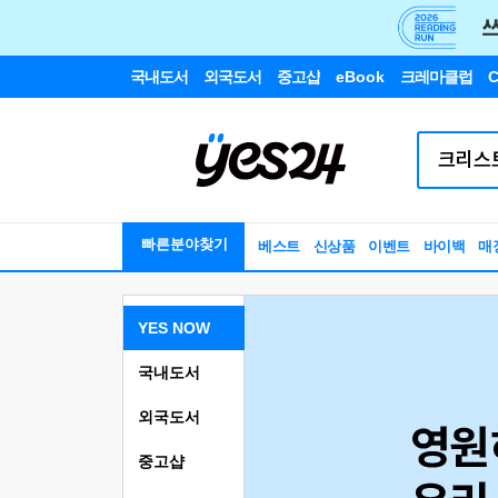
국내도서
외국도서
중고샵
eBook
크레마클럽
C
빠른분야찾기
베스트
신상품
이벤트
바이백
매
YES NOW
국내도서
외국도서
중고샵