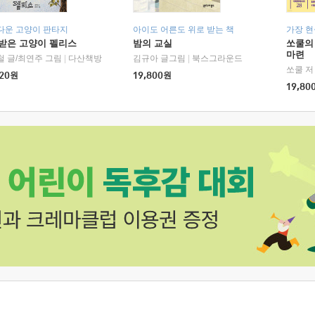
다운 고양이 판타지
아이도 어른도 위로 받는 책
가장 
받은 고양이 펠리스
밤의 교실
쏘쿨의
마련
철 글/최연주 그림
|
다산책방
김규아 글그림
|
북스그라운드
쏘쿨 저
20
원
19,800
원
19,80