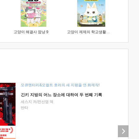
고양이 해결사 깜냥 9
고양이 제제의 학교생활 1 : 초등학생이 이렇게 힘들 줄이야
모큐멘터리&오컬트 호러의 새 지평을 연 화제작!
긴키 지방의 어느 장소에 대하여 두 번째 기록
세스지 저/전선영 역
반타