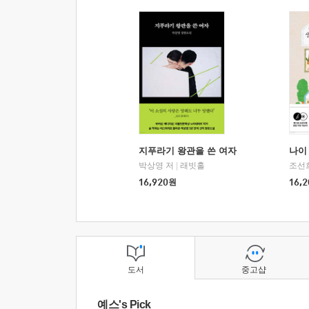
지푸라기 왕관을 쓴 여자
나이 
박상영 저
|
래빗홀
조선
16,920
원
16,2
도서
중고샵
예스's Pick