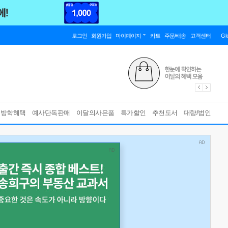
로그인
회원가입
마이페이지
카트
주문/배송
고객센터
Gl
름방학혜택
예사단독판매
이달의사은품
특가할인
추천도서
대량/법인