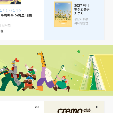
현실적인 내집마련
 구축명품 아파트 내집
|
진서원
0
원
2
/3
1
/3