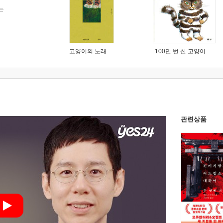
는
고양이의 노래
100만 번 산 고양이
관련상품