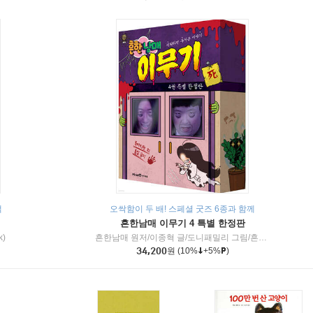
책
오싹함이 두 배! 스페셜 굿즈 6종과 함께
흔한남매 이무기 4 특별 한정판
k)
흔한남매 원저/이종혁 글/도니패밀리 그림/흔한컴퍼니 감수
34,200
원
(10%
+5%
)