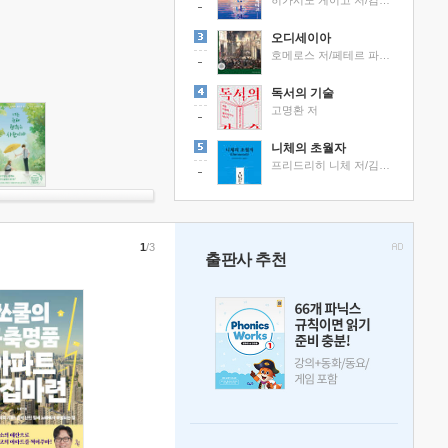
히가시노 게이고 저/김선영 역
오디세이아
호메로스 저/페테르 파울 루벤스 그림/박문재 역
독서의 기술
고명환 저
니체의 초월자
프리드리히 니체 저/김철 편역
1
/3
출판사 추천