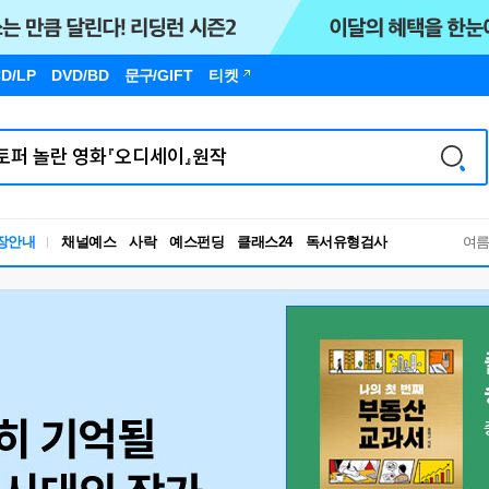
D/LP
DVD/BD
문구
/GIFT
티켓
독서유형검사
장안내
채널예스
사락
예스펀딩
클래스24
RBTI Lab
여
독서유형검사