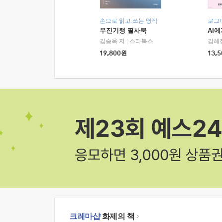
손으로 읽고 쓰는 명작
로그
무진기행 필사북
AI
김승옥 저
|
스타북스
김혜
19,800
원
13,5
크레마샵
화제의 책