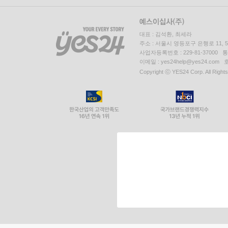
대표 : 김석환, 최세라
주소 : 서울시 영등포구 은행로 11,
사업자등록번호 : 229-81-37000 
이메일 : yes24help@yes24.c
Copyright ⓒ YES24 Corp. All Right