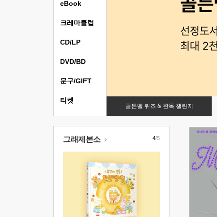
eBook
크레마클럽
CD/LP
DVD/BD
문구/GIFT
티켓
골든벨 퀴즈 & 완독 챌린지
그래제본소
4
/5