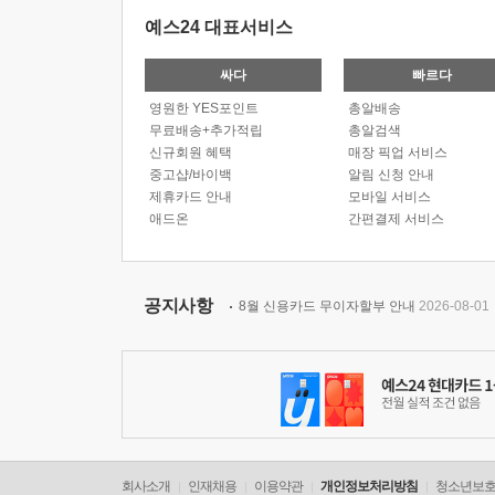
예스24 대표서비스
싸다
빠르다
영원한 YES포인트
총알배송
무료배송+추가적립
총알검색
신규회원 혜택
매장 픽업 서비스
중고샵/바이백
알림 신청 안내
제휴카드 안내
모바일 서비스
애드온
간편결제 서비스
공지사항
8월 신용카드 무이자할부 안내
2026-08-01
회사소개
인재채용
이용약관
개인정보처리방침
청소년보