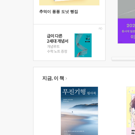
추억이 퐁퐁 도넛 빵집
지금, 이 책