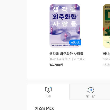
생각을 외주화한 사람들
머니
정재민,김영주 저
|
더스퀘어
16,200
원
15,5
도서
중고샵
예스's Pick