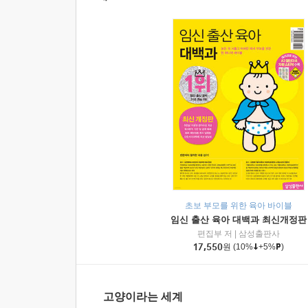
초보 부모를 위한 육아 바이블
임신 출산 육아 대백과 최신개정판
편집부 저
|
삼성출판사
17,550
원
(10%
+5%
)
고양이라는 세계