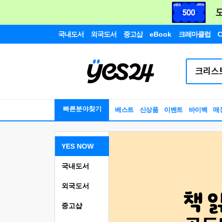
국내도서
외국도서
중고샵
eBook
크레마클럽
C
빠른분야찾기
베스트
신상품
이벤트
바이백
매
YES NOW
국내도서
외국도서
중고샵