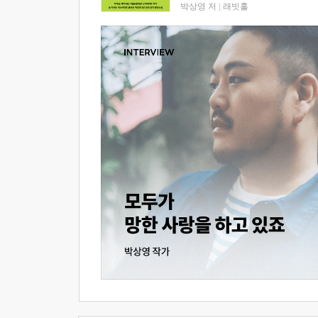
박상영 저
|
래빗홀