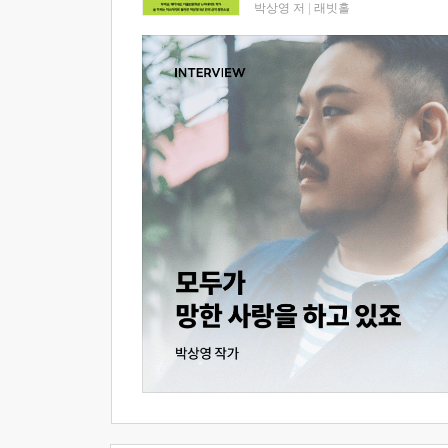
박상영 저
|
래빗홀