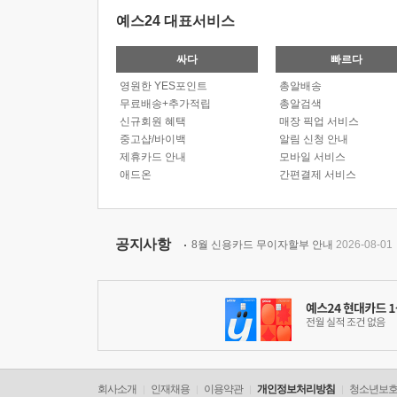
예스24 대표서비스
싸다
빠르다
영원한 YES포인트
총알배송
무료배송+추가적립
총알검색
신규회원 혜택
매장 픽업 서비스
중고샵/바이백
알림 신청 안내
제휴카드 안내
모바일 서비스
애드온
간편결제 서비스
공지사항
8월 신용카드 무이자할부 안내
2026-08-01
회사소개
인재채용
이용약관
개인정보처리방침
청소년보