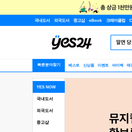
국내도서
외국도서
중고샵
eBook
크레마클럽
C
빠른분야찾기
베스트
신상품
이벤트
바이백
매
YES NOW
국내도서
외국도서
중고샵