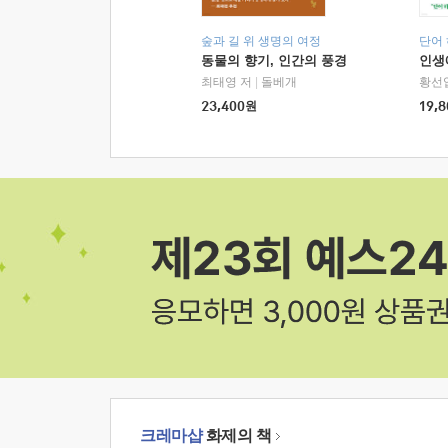
숲과 길 위 생명의 여정
단어
동물의 향기, 인간의 풍경
인생
최태영 저
|
돌베개
황선
23,400
원
19,8
크레마샵
화제의 책