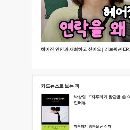
헤어진 연인과 재회하고 싶어요 | 러브픽션 EP.2
카드뉴스로 보는 책
박상영 『지푸라기 왕관을 쓴 
인터뷰
지푸라기 왕관을 쓴 여자