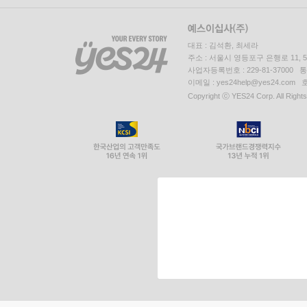
대표 : 김석환, 최세라
주소 : 서울시 영등포구 은행로 11,
사업자등록번호 : 229-81-37000 
이메일 : yes24help@yes24.c
Copyright ⓒ YES24 Corp. All Right