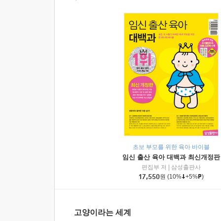
초보 부모를 위한 육아 바이블
임신 출산 육아 대백과 최신개정판
편집부 저
|
삼성출판사
17,550
원
(10%
+5%
)
고양이라는 세계