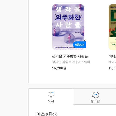
생각을 외주화한 사람들
머니
정재민,김영주 저
|
더스퀘어
16,200
원
15,5
도서
중고샵
예스's Pick