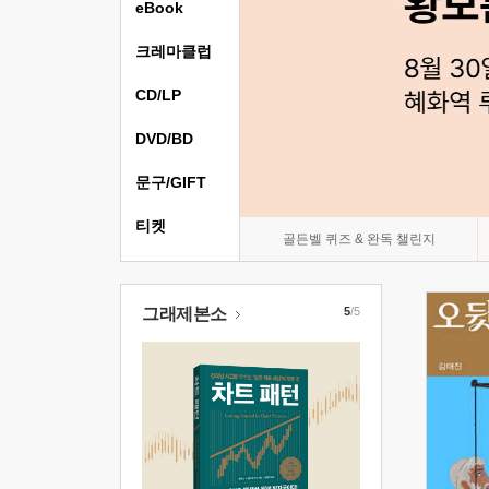
eBook
크레마클럽
CD/LP
DVD/BD
문구/GIFT
티켓
골든벨 퀴즈 & 완독 챌린지
그래제본소
5
/5