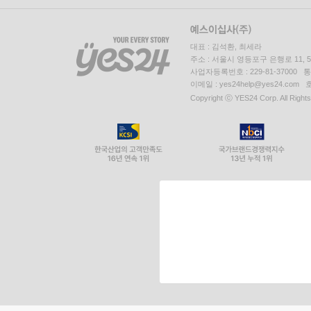
대표 : 김석환, 최세라
주소 : 서울시 영등포구 은행로 11,
사업자등록번호 : 229-81-37000 
이메일 : yes24help@yes24.c
Copyright ⓒ YES24 Corp. All Right