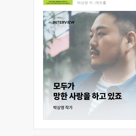
박상영 저
|
래빗홀