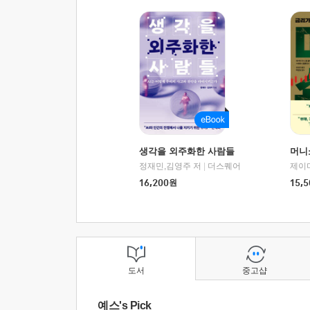
생각을 외주화한 사람들
머니
정재민,김영주 저
|
더스퀘어
16,200
원
15,5
도서
중고샵
예스's Pick