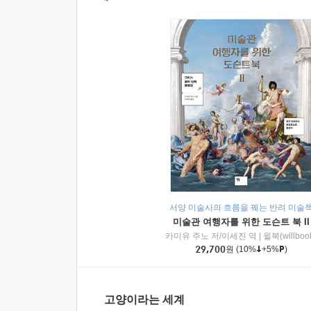
서양 미술사의 흐름을 꿰는 반려 미술
미술관 여행자를 위한 도슨트 북 II
카미유 주노 저/이세진 역
|
윌북(willboo
29,700
원
(10%
+5%
)
고양이라는 세계