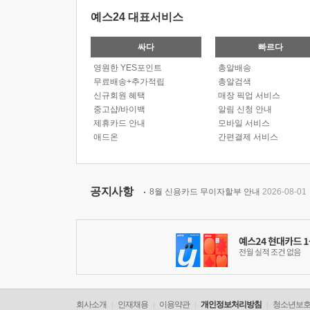
예스24 대표서비스
싸다
빠르다
영원한 YES포인트
총알배송
무료배송+추가적립
총알검색
신규회원 혜택
매장 픽업 서비스
중고샵/바이백
알림 신청 안내
제휴카드 안내
모바일 서비스
애드온
간편결제 서비스
공지사항
8월 신용카드 무이자할부 안내
2026-08-01
회사소개
인재채용
이용약관
개인정보처리방침
청소년보