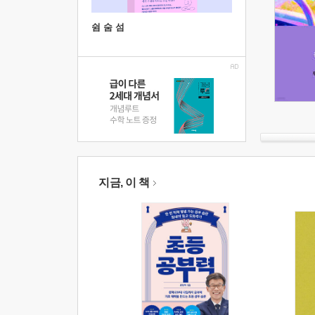
쉼 숨 섬
지금, 이 책