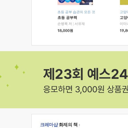
초등 공부 습관의 모든 것
고양
초등 공부력
고양
손병목 저
|
서유재
이미
18,000
원
19,8
크레마샵
화제의 책