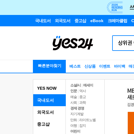
국내도서
외국도서
중고샵
eBook
크레마클럽
C
빠른분야찾기
베스트
신상품
이벤트
바이백
매
소설/시
|
에세이
YES NOW
인문
|
역사
예술
|
종교
국내도서
사회
|
과학
경제 경영
외국도서
자기계발
만화
|
라이트노벨
중고샵
여행
|
잡지
어린이