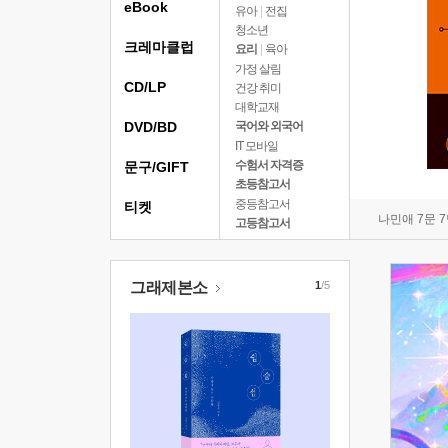
eBook
유아
|
전집
청소년
크레마클럽
요리
|
육아
가정 살림
CD/LP
건강 취미
대학교재
DVD/BD
국어와 외국어
IT 모바일
수험서 자격증
문구/GIFT
초등참고서
중등참고서
티켓
나민애 7문 
고등참고서
그래제본소
1
/5