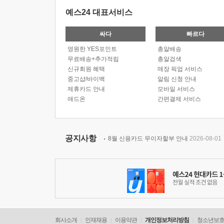
예스24 대표서비스
싸다
빠르다
영원한 YES포인트
총알배송
무료배송+추가적립
총알검색
신규회원 혜택
매장 픽업 서비스
중고샵/바이백
알림 신청 안내
제휴카드 안내
모바일 서비스
애드온
간편결제 서비스
공지사항
8월 신용카드 무이자할부 안내
2026-08-01
회사소개
인재채용
이용약관
개인정보처리방침
청소년보