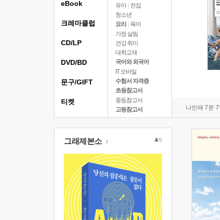
eBook
유아
|
전집
청소년
크레마클럽
요리
|
육아
가정 살림
CD/LP
건강 취미
대학교재
DVD/BD
국어와 외국어
IT 모바일
수험서 자격증
문구/GIFT
초등참고서
중등참고서
티켓
나민애 7문 
고등참고서
그래제본소
4
/5