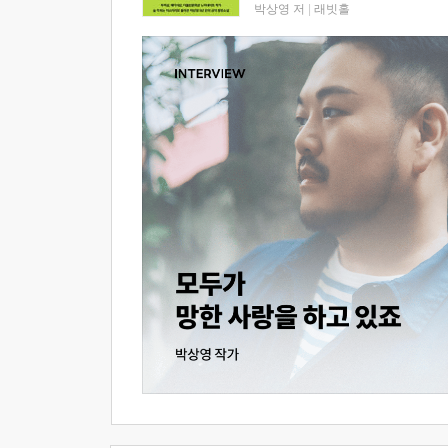
박상영 저
|
래빗홀