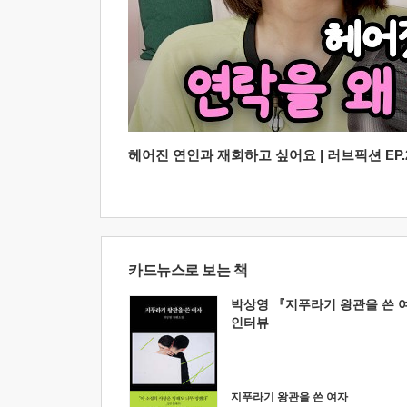
헤어진 연인과 재회하고 싶어요 | 러브픽션 EP.2
카드뉴스로 보는 책
박상영 『지푸라기 왕관을 쓴 
인터뷰
지푸라기 왕관을 쓴 여자