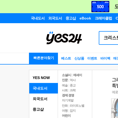
국내도서
외국도서
중고샵
eBook
크레마클럽
C
빠른분야찾기
베스트
신상품
이벤트
바이백
매
소설/시
|
에세이
YES NOW
인문
|
역사
예술
|
종교
국내도서
사회
|
과학
경제 경영
외국도서
자기계발
만화
|
라이트노벨
중고샵
여행
|
잡지
어린이