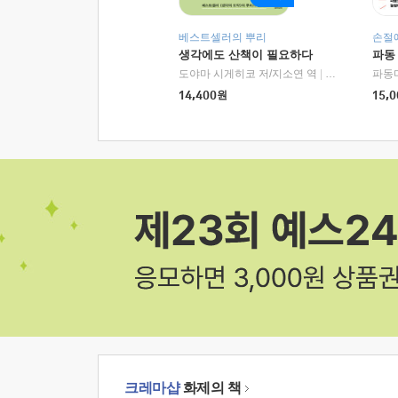
베스트셀러의 뿌리
손절
생각에도 산책이 필요하다
파동
도야마 시게히코 저/지소연 역
|
알에이치코리아(
파동
14,400
원
15,0
크레마샵
화제의 책