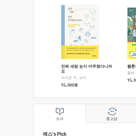
진짜 새랑 눈이 마주쳤다니까
웹툰
요
돌배
이이은 저
|
보리
15,3
15,300
원
도서
중고샵
예스's Pick