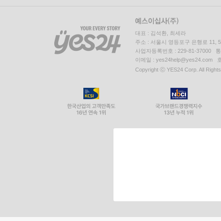
대표 : 김석환, 최세라
주소 : 서울시 영등포구 은행로 11,
사업자등록번호 : 229-81-37000 
이메일 : yes24help@yes24.c
Copyright ⓒ YES24 Corp. All Right