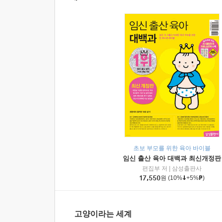
초보 부모를 위한 육아 바이블
임신 출산 육아 대백과 최신개정판
편집부 저
|
삼성출판사
17,550
원
(10%
+5%
)
고양이라는 세계