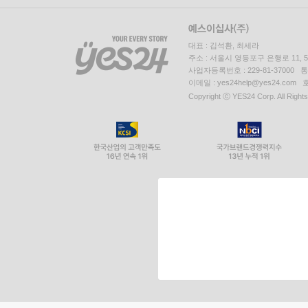
대표 : 김석환, 최세라
주소 : 서울시 영등포구 은행로 11,
사업자등록번호 : 229-81-37000 
이메일 : yes24help@yes24.c
Copyright ⓒ YES24 Corp. All Right