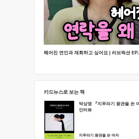
헤어진 연인과 재회하고 싶어요 | 러브픽션 EP.2
카드뉴스로 보는 책
박상영 『지푸라기 왕관을 쓴 
인터뷰
지푸라기 왕관을 쓴 여자