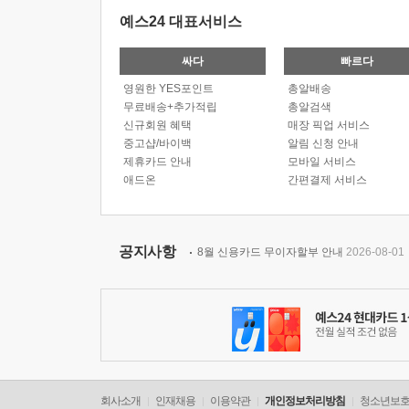
예스24 대표서비스
싸다
빠르다
영원한 YES포인트
총알배송
무료배송+추가적립
총알검색
신규회원 혜택
매장 픽업 서비스
중고샵/바이백
알림 신청 안내
제휴카드 안내
모바일 서비스
애드온
간편결제 서비스
공지사항
8월 신용카드 무이자할부 안내
2026-08-01
회사소개
인재채용
이용약관
개인정보처리방침
청소년보