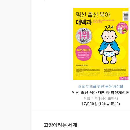
초보 부모를 위한 육아 바이블
임신 출산 육아 대백과 최신개정판
편집부 저
|
삼성출판사
17,550
원
(10%
+5%
)
고양이라는 세계