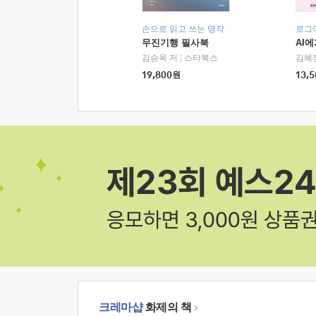
손으로 읽고 쓰는 명작
로그
무진기행 필사북
AI
김승옥 저
|
스타북스
김혜
19,800
원
13,5
크레마샵
화제의 책