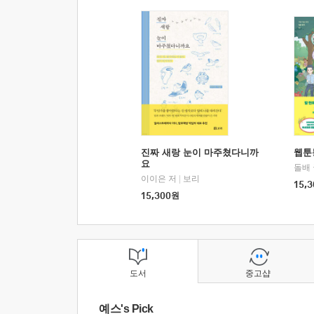
진짜 새랑 눈이 마주쳤다니까
웹툰
요
돌배
이이은 저
|
보리
15,3
15,300
원
도서
중고샵
예스's Pick