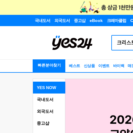
국내도서
외국도서
중고샵
eBook
크레마클럽
C
빠른분야찾기
베스트
신상품
이벤트
바이백
매
YES NOW
국내도서
외국도서
중고샵