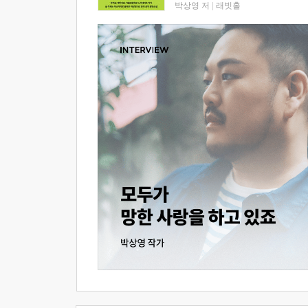
박상영 저
|
래빗홀