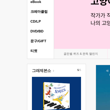
eBook
크레마클럽
CD/LP
DVD/BD
문구/GIFT
티켓
골든벨 퀴즈 & 완독 챌린지
그래제본소
5
/5