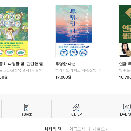
동화 다정한 말, 단단한 말
투명한 나선
연금 
 글그림/고정욱 원저
|
더블북
히가시노 게이고 저/김선영 역
|
북다
영주 닐
00
원
19,800
원
18,90
eBook
CD/LP
DVD/
화제의 책
외국도서
세트도서