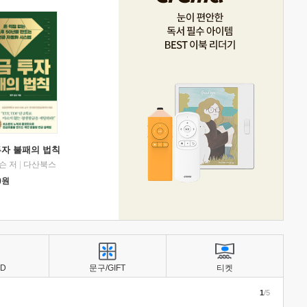
투자 불패의 법칙
슨 저
|
다산북스
0
원
BD
문구/GIFT
티켓
1
/5