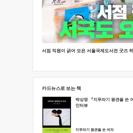
서점 직원이 긁어 모은 서울국제도서전 굿즈 하울
카드뉴스로 보는 책
박상영 『지푸라기 왕관을 쓴 
인터뷰
지푸라기 왕관을 쓴 여자