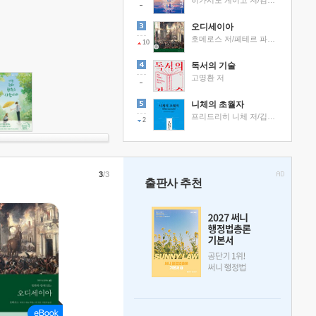
히가시노 게이고 저/김선영 역
오디세이아
호메로스 저/페테르 파울 루벤스 그림/박문재 역
10
독서의 기술
고명환 저
니체의 초월자
프리드리히 니체 저/김철 편역
2
3
/3
출판사 추천