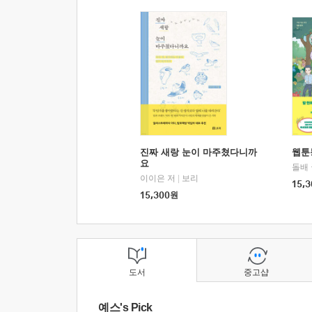
진짜 새랑 눈이 마주쳤다니까
웹툰
요
돌배
이이은 저
|
보리
15,3
15,300
원
도서
중고샵
예스's Pick