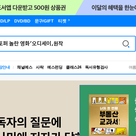
D/LP
DVD/BD
문구
/GIFT
티켓
장안내
채널예스
사락
예스펀딩
클래스24
독서유형검사
여
RBTI Lab
독서유형검사