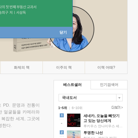
닫기
화제의 책
이주의 책
이책 어때?
베스트셀러
인기검색어
국내도서
 PD. 문명과 전통이
1~5위
|
6~10위
한 얼굴들을 카메라와
세네카, 오늘을 빼앗기
 복잡한 세계, 그곳에
고 있는 당신에게
명한다.
루키우스 안나이우스 세네카 저/하와이 대저택 편역
투명한 나선