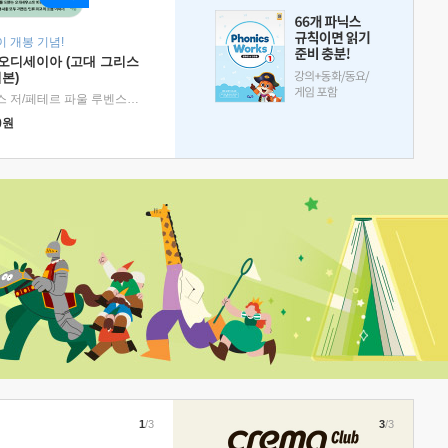
 개봉 기념!
 오디세이아 (고대 그리스
본)
호메로스 저/페테르 파울 루벤스 그림/박문재 역
|
현대지성
0
원
1
/3
3
/3