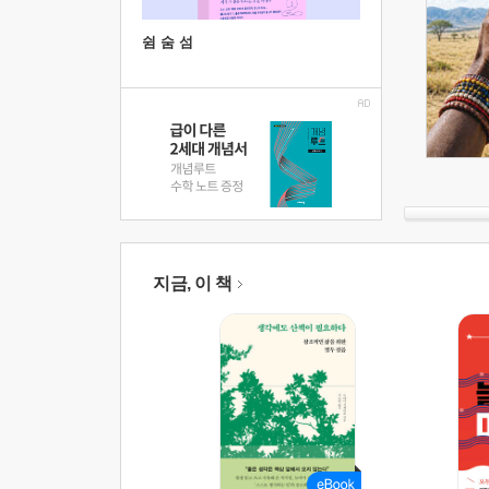
쉼 숨 섬
지금, 이 책