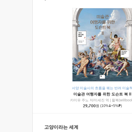
서양 미술사의 흐름을 꿰는 반려 미술
미술관 여행자를 위한 도슨트 북 II
카미유 주노 저/이세진 역
|
윌북(willboo
29,700
원
(10%
+5%
)
고양이라는 세계