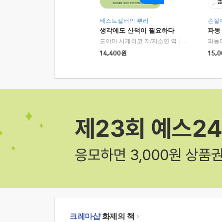
베스트셀러의 뿌리
손절
생각에도 산책이 필요하다
파동
도야마 시게히코 저/지소연 역
|
알에이치코리아(
파동
14,400
원
15,0
크레마샵
화제의 책