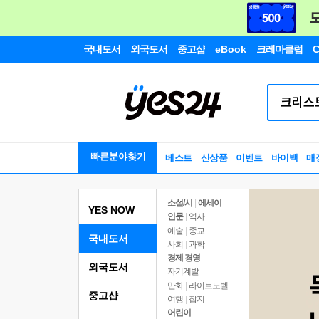
국내도서
외국도서
중고샵
eBook
크레마클럽
C
빠른분야찾기
베스트
신상품
이벤트
바이백
매
소설/시
|
에세이
YES NOW
인문
|
역사
예술
|
종교
국내도서
사회
|
과학
경제 경영
외국도서
자기계발
만화
|
라이트노벨
중고샵
여행
|
잡지
어린이