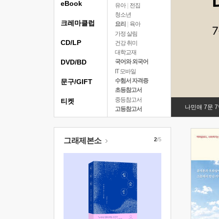
eBook
유아
|
전집
청소년
크레마클럽
요리
|
육아
가정 살림
CD/LP
건강 취미
대학교재
DVD/BD
국어와 외국어
IT 모바일
수험서 자격증
문구/GIFT
초등참고서
중등참고서
티켓
나민애 7문 
고등참고서
그래제본소
2
/5