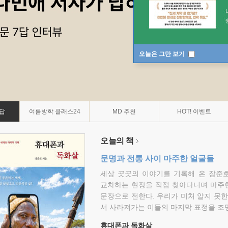
오늘은 그만 보기
7답
여름방학 클래스24
MD 추천
HOT! 이벤트
오늘의 책
문명과 전통 사이 마주한 얼굴들
세상 곳곳의 이야기를 기록해 온 장준호
교차하는 현장을 직접 찾아다니며 마주
문장으로 전한다. 우리가 미처 알지 못한
서 사라져가는 이들의 마지막 표정을 조
휴대폰과 독화살