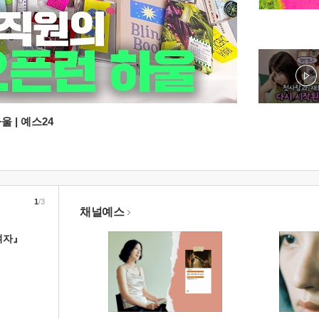
 | 예스24
1
/3
채널예스
여자』