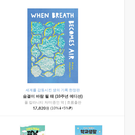
세계를 감동시킨 생의 기록 한정판
숨결이 바람 될 때 (10주년 에디션)
|
미래엔아이세움
폴 칼라니티 저/이종인 역
|
흐름출판
17,820
원
(10%
+5%
)