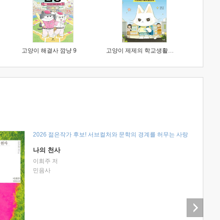
고양이 해결사 깜냥 9
고양이 제제의 학교생활 1 : 초등학생이 이렇게 힘들 줄이야
2026 젊은작가 후보! 서브컬처와 문학의 경계를 허무는 사랑
나의 천사
이희주 저
민음사