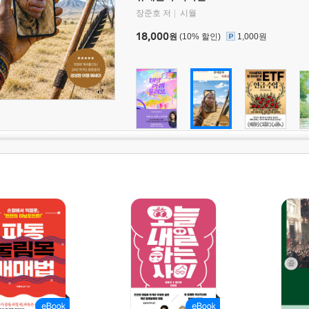
장준호 저
시월
18,000
원
(10% 할인)
1,000원