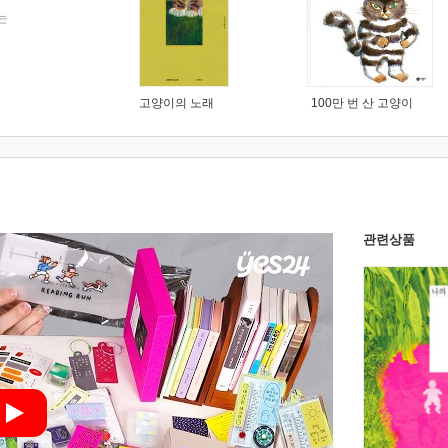
는
고양이의 노래
100만 번 산 고양이
관련상품