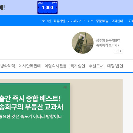
로그인
회원가입
마이페이지
카트
주문/배송
고객센터
Gl
름방학혜택
예사단독판매
이달의사은품
특가할인
추천도서
대량/법인