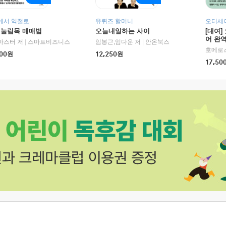
에서 익절로
유퀴즈 할머니
오디세이
 눌림목 매매법
오늘내일하는 사이
[대여]
어 완역
RHK)
마스터 저
|
스마트비즈니스
임봉근,임다운 저
|
안온북스
00
원
12,250
원
17,50