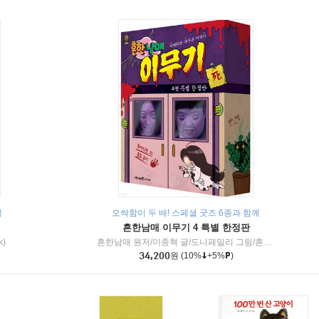
책
오싹함이 두 배! 스페셜 굿즈 6종과 함께
흔한남매 이무기 4 특별 한정판
k)
흔한남매 원저/이종혁 글/도니패밀리 그림/흔한컴퍼니 감수
34,200
원
(10%
+5%
)