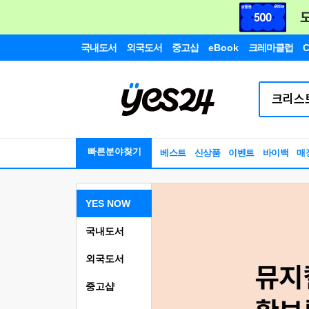
국내도서
외국도서
중고샵
eBook
크레마클럽
C
빠른분야찾기
베스트
신상품
이벤트
바이백
매
YES NOW
국내도서
외국도서
중고샵