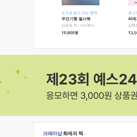
손으로 읽고 쓰는 명작
로그
무진기행 필사북
AI
김승옥 저
|
스타북스
김혜
19,800
원
13,5
크레마샵
화제의 책