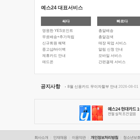
예스24 대표서비스
싸다
빠르다
영원한 YES포인트
총알배송
무료배송+추가적립
총알검색
신규회원 혜택
매장 픽업 서비스
중고샵/바이백
알림 신청 안내
제휴카드 안내
모바일 서비스
애드온
간편결제 서비스
공지사항
8월 신용카드 무이자할부 안내
2026-08-01
회사소개
인재채용
이용약관
개인정보처리방침
청소년보