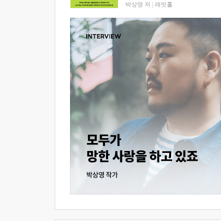
박상영 저
|
래빗홀