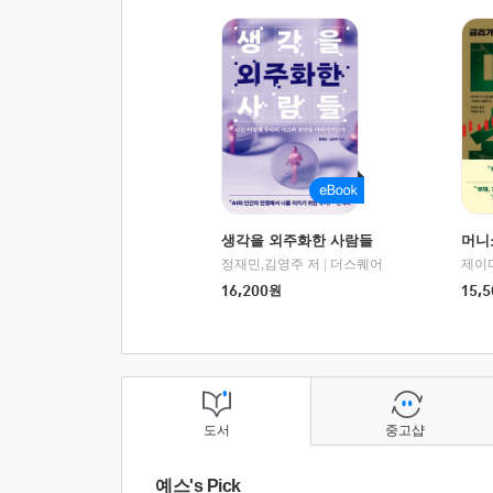
생각을 외주화한 사람들
머니
정재민,김영주 저
|
더스퀘어
16,200
원
15,5
도서
중고샵
예스's Pick