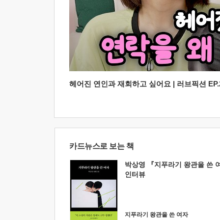
헤어진 연인과 재회하고 싶어요 | 러브픽션 EP.2
카드뉴스로 보는 책
박상영 『지푸라기 왕관을 쓴 
인터뷰
지푸라기 왕관을 쓴 여자