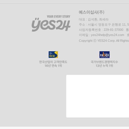
대표 : 김석환, 최세라
주소 : 서울시 영등포구 은행로 11,
사업자등록번호 : 229-81-37000 
이메일 : yes24help@yes24.c
Copyright ⓒ YES24 Corp. All Right