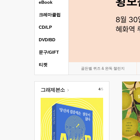
eBook
크레마클럽
CD/LP
DVD/BD
문구/GIFT
티켓
골든벨 퀴즈 & 완독 챌린지
그래제본소
4
/5