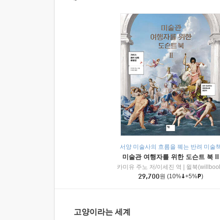
서양 미술사의 흐름을 꿰는 반려 미술
미술관 여행자를 위한 도슨트 북 II
카미유 주노 저/이세진 역
|
윌북(willboo
29,700
원
(10%
+5%
)
고양이라는 세계