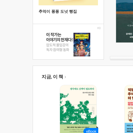
추억이 퐁퐁 도넛 빵집
지금, 이 책