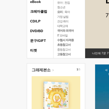
eBook
유아
|
전집
청소년
크레마클럽
요리
|
육아
가정 살림
CD/LP
건강 취미
대학교재
DVD/BD
국어와 외국어
IT 모바일
수험서 자격증
문구/GIFT
초등참고서
중등참고서
티켓
나민애 7문 
고등참고서
그래제본소
1
/5