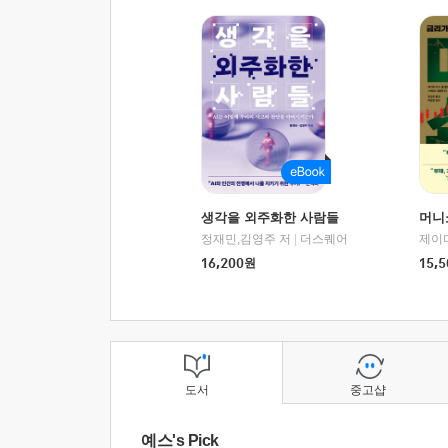
생각을 외주화한 사람들
머니
정재민,김영주 저
|
더스퀘어
16,200
원
15,5
도서
중고샵
예스's Pick