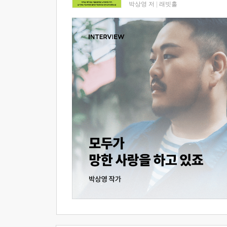
박상영 저
|
래빗홀