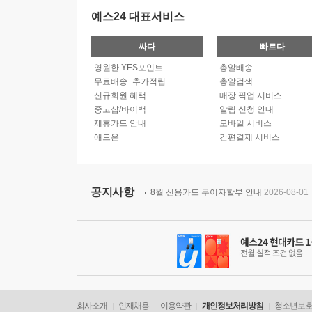
예스24 대표서비스
싸다
빠르다
영원한 YES포인트
총알배송
무료배송+추가적립
총알검색
신규회원 혜택
매장 픽업 서비스
중고샵/바이백
알림 신청 안내
제휴카드 안내
모바일 서비스
애드온
간편결제 서비스
공지사항
8월 신용카드 무이자할부 안내
2026-08-01
회사소개
인재채용
이용약관
개인정보처리방침
청소년보