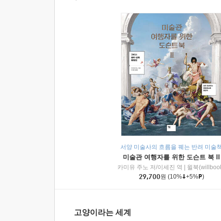
서양 미술사의 흐름을 꿰는 반려 미술
미술관 여행자를 위한 도슨트 북 II
카미유 주노 저/이세진 역
|
윌북(willboo
29,700
원
(10%
+5%
)
고양이라는 세계