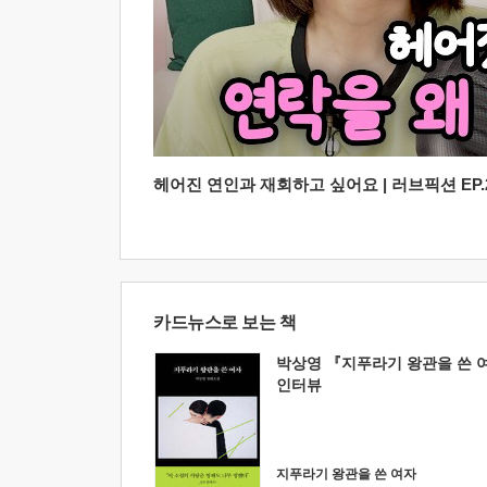
헤어진 연인과 재회하고 싶어요 | 러브픽션 EP.2
카드뉴스로 보는 책
박상영 『지푸라기 왕관을 쓴 
인터뷰
지푸라기 왕관을 쓴 여자