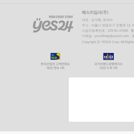
대표 : 김석환, 최세라
주소 : 서울시 영등포구 은행로 11,
사업자등록번호 : 229-81-37000 
이메일 : yes24help@yes24.c
Copyright ⓒ YES24 Corp. All Right