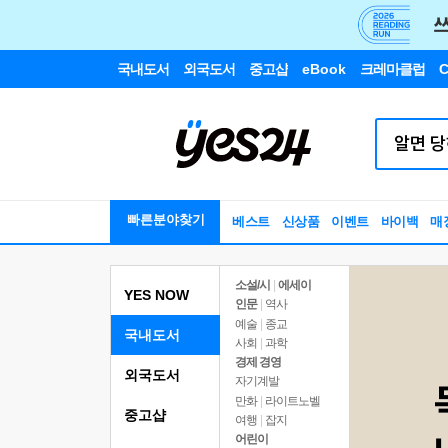
국내도서
외국도서
중고샵
eBook
크레마클럽
C
빠른분야찾기
베스트
신상품
이벤트
바이백
매
소설/시
|
에세이
YES NOW
인문
|
역사
예술
|
종교
국내도서
사회
|
과학
경제 경영
외국도서
자기계발
만화
|
라이트노벨
중고샵
여행
|
잡지
어린이