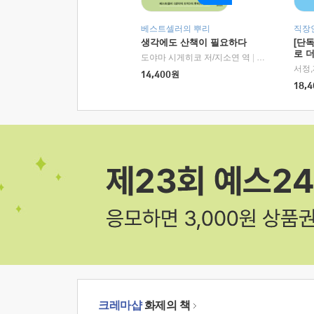
베스트셀러의 뿌리
직장
생각에도 산책이 필요하다
[단
로 
도야마 시게히코 저/지소연 역
|
알에이치코리아(
14,400
원
18,4
크레마샵
화제의 책