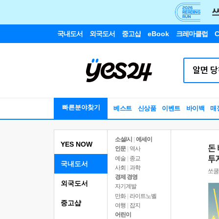
국내도서
외국도서
중고샵
eBook
크레마클럽
C
빠른분야찾기
베스트
신상품
이벤트
바이백
매
소설/시
|
에세이
YES NOW
인문
|
역사
예술
|
종교
국내도서
사회
|
과학
경제 경영
외국도서
자기계발
만화
|
라이트노벨
중고샵
여행
|
잡지
어린이