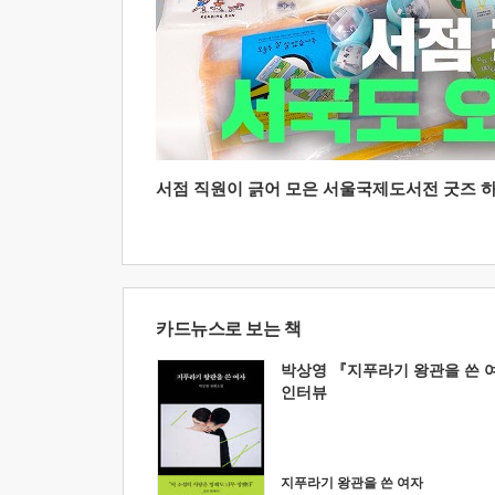
서점 직원이 긁어 모은 서울국제도서전 굿즈 하울
카드뉴스로 보는 책
박상영 『지푸라기 왕관을 쓴 
인터뷰
지푸라기 왕관을 쓴 여자