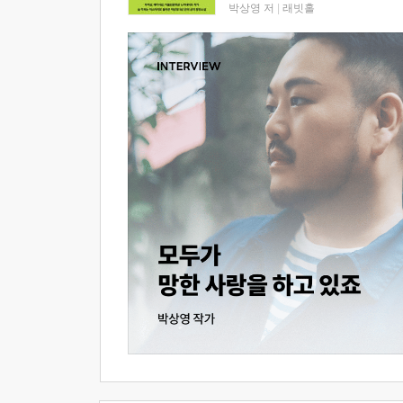
박상영 저
|
래빗홀