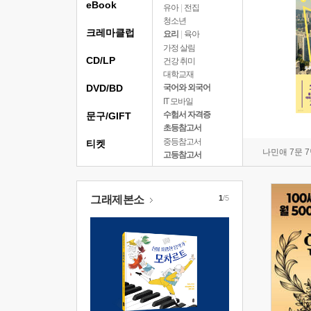
eBook
유아
|
전집
청소년
크레마클럽
요리
|
육아
가정 살림
CD/LP
건강 취미
대학교재
DVD/BD
국어와 외국어
IT 모바일
수험서 자격증
문구/GIFT
초등참고서
중등참고서
티켓
나민애 7문 
고등참고서
그래제본소
1
/5