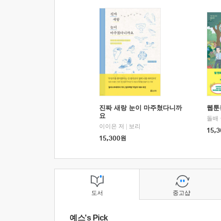
진짜 새랑 눈이 마주쳤다니까
웹툰
요
돌배
이이은 저
|
보리
15,3
15,300
원
도서
중고샵
예스's Pick