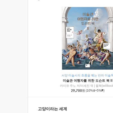
서양 미술사의 흐름을 꿰는 반려 미술
미술관 여행자를 위한 도슨트 북 II
카미유 주노 저/이세진 역
|
윌북(willboo
29,700
원
(10%
+5%
)
고양이라는 세계