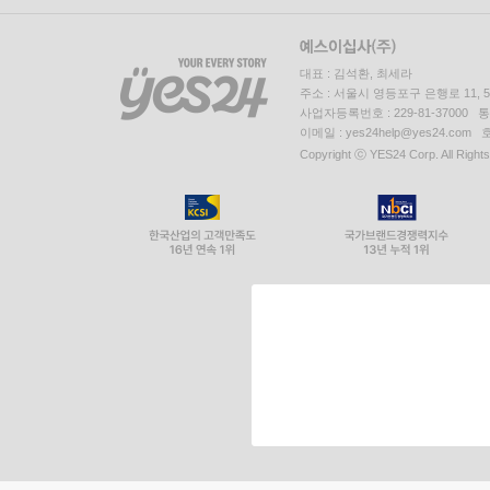
대표 : 김석환, 최세라
주소 : 서울시 영등포구 은행로 11,
사업자등록번호 : 229-81-37000 
이메일 : yes24help@yes24.c
Copyright ⓒ YES24 Corp. All Right