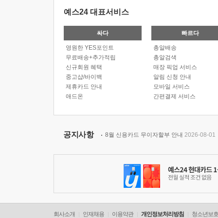
예스24 대표서비스
싸다
빠르다
영원한 YES포인트
총알배송
무료배송+추가적립
총알검색
신규회원 혜택
매장 픽업 서비스
중고샵/바이백
알림 신청 안내
제휴카드 안내
모바일 서비스
애드온
간편결제 서비스
공지사항
8월 신용카드 무이자할부 안내
2026-08-01
회사소개
인재채용
이용약관
개인정보처리방침
청소년보