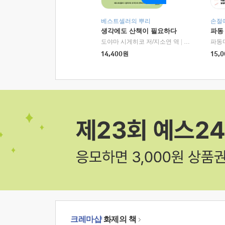
베스트셀러의 뿌리
손절
생각에도 산책이 필요하다
파동
도야마 시게히코 저/지소연 역
|
알에이치코리아(
파동
14,400
원
15,0
크레마샵
화제의 책