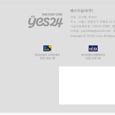
대표 : 김석환, 최세라
주소 : 서울시 영등포구 은행로 11,
사업자등록번호 : 229-81-37000 
이메일 : yes24help@yes24.c
Copyright ⓒ YES24 Corp. All Right