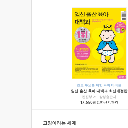
초보 부모를 위한 육아 바이블
임신 출산 육아 대백과 최신개정판
편집부 저
|
삼성출판사
17,550
원
(10%
+5%
)
고양이라는 세계