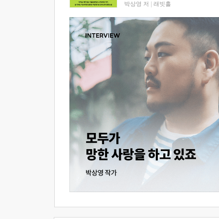
박상영 저
|
래빗홀