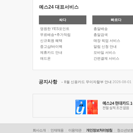
예스24 대표서비스
싸다
빠르다
영원한 YES포인트
총알배송
무료배송+추가적립
총알검색
신규회원 혜택
매장 픽업 서비스
중고샵/바이백
알림 신청 안내
제휴카드 안내
모바일 서비스
애드온
간편결제 서비스
공지사항
8월 신용카드 무이자할부 안내
2026-08-01
회사소개
인재채용
이용약관
개인정보처리방침
청소년보