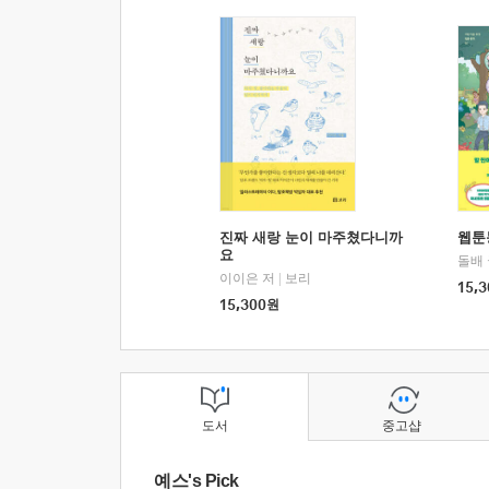
진짜 새랑 눈이 마주쳤다니까
웹툰
요
돌배
이이은 저
|
보리
15,3
15,300
원
도서
중고샵
예스's Pick