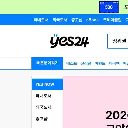
국내도서
외국도서
중고샵
eBook
크레마클럽
C
빠른분야찾기
베스트
신상품
이벤트
바이백
매
YES NOW
국내도서
외국도서
중고샵