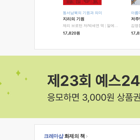
동서남북의 기원과 의미
아름
지리의 기원
저주
제리 브로턴 저/박세연 역
|
알에이치코리아(RHK)
김명
17,820
원
17,8
크레마샵
화제의 책