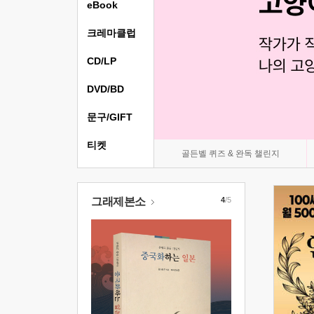
eBook
크레마클럽
CD/LP
DVD/BD
문구/GIFT
티켓
골든벨 퀴즈 & 완독 챌린지
그래제본소
4
/5