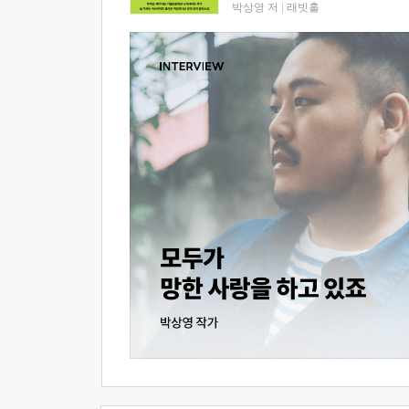
박상영 저
|
래빗홀