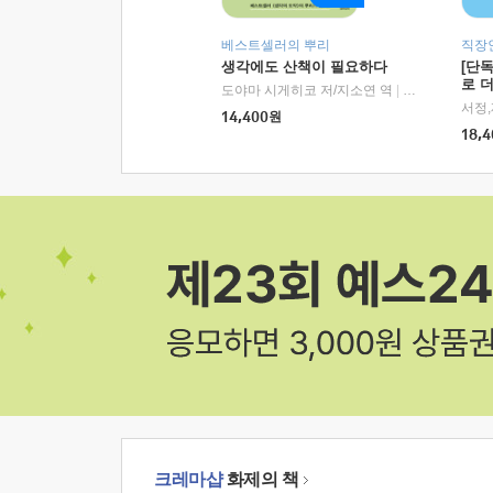
베스트셀러의 뿌리
직장
생각에도 산책이 필요하다
[단
로 
도야마 시게히코 저/지소연 역
|
알에이치코리아(
14,400
원
18,4
크레마샵
화제의 책