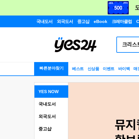
국내도서
외국도서
중고샵
eBook
크레마클럽
C
빠른분야찾기
베스트
신상품
이벤트
바이백
매
YES NOW
국내도서
외국도서
중고샵