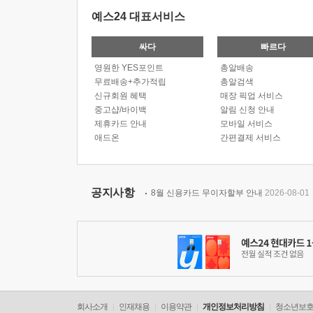
예스24 대표서비스
싸다
빠르다
영원한 YES포인트
총알배송
무료배송+추가적립
총알검색
신규회원 혜택
매장 픽업 서비스
중고샵/바이백
알림 신청 안내
제휴카드 안내
모바일 서비스
애드온
간편결제 서비스
공지사항
8월 신용카드 무이자할부 안내
2026-08-01
회사소개
인재채용
이용약관
개인정보처리방침
청소년보