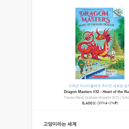
드래곤 마스터들에게 주어진 새로운 임
Tracey West/ Graham Howells (ILT)
|
Scholasti
8,400
원
(30%
+2%
)
고양이라는 세계