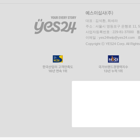
대표 : 김석환, 최세라
주소 : 서울시 영등포구 은행로 11,
사업자등록번호 : 229-81-37000 
이메일 : yes24help@yes24.c
Copyright ⓒ YES24 Corp. All Right