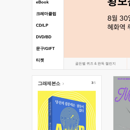
eBook
크레마클럽
CD/LP
DVD/BD
문구/GIFT
티켓
골든벨 퀴즈 & 완독 챌린지
그래제본소
3
/5