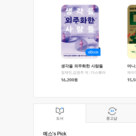
생각을 외주화한 사람들
머니
정재민,김영주 저
|
더스퀘어
16,200
원
15,5
도서
중고샵
예스's Pick