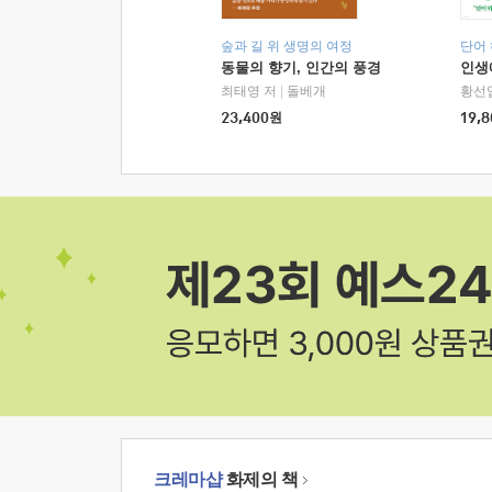
숲과 길 위 생명의 여정
단어
동물의 향기, 인간의 풍경
인생
최태영 저
|
돌베개
황선
23,400
원
19,8
크레마샵
화제의 책