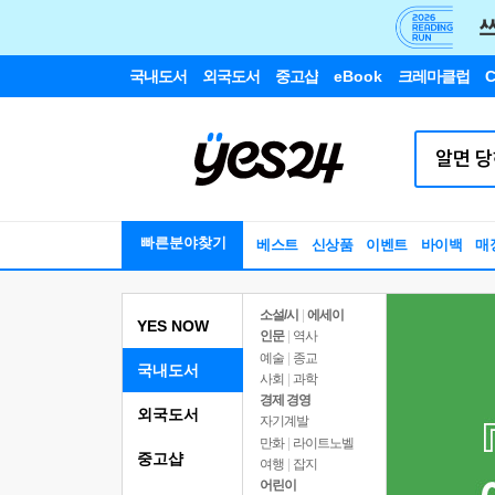
국내도서
외국도서
중고샵
eBook
크레마클럽
C
빠른분야찾기
베스트
신상품
이벤트
바이백
매
소설/시
|
에세이
YES NOW
인문
|
역사
예술
|
종교
국내도서
사회
|
과학
경제 경영
외국도서
자기계발
만화
|
라이트노벨
중고샵
여행
|
잡지
어린이