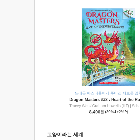
드래곤 마스터들에게 주어진 새로운 임
Tracey West/ Graham Howells (ILT)
|
Scholasti
8,400
원
(30%
+2%
)
고양이라는 세계