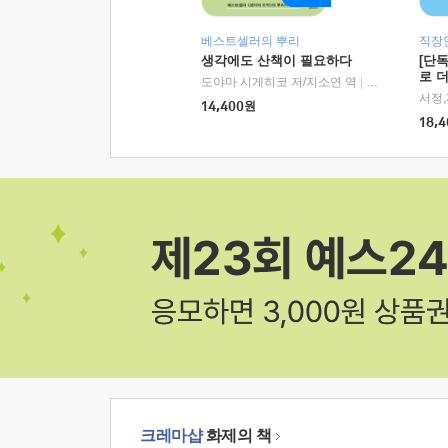
베스트셀러의 뿌리
직장
생각에도 산책이 필요하다
[단
로 
도야마 시게히코 저/지소연 역
|
알에이치코리아(
14,400
원
18,4
크레마샵
화제의 책