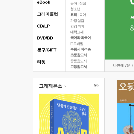
eBook
유아
|
전집
청소년
크레마클럽
요리
|
육아
가정 살림
CD/LP
건강 취미
대학교재
DVD/BD
국어와 외국어
IT 모바일
수험서 자격증
문구/GIFT
초등참고서
중등참고서
티켓
나민애 7문 
고등참고서
그래제본소
5
/5