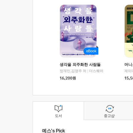
생각을 외주화한 사람들
머니
정재민,김영주 저
|
더스퀘어
16,200
원
15,5
도서
중고샵
예스's Pick