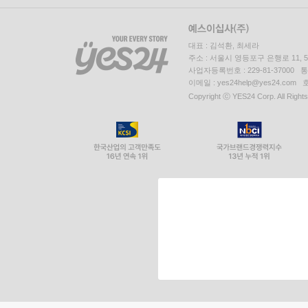
대표 : 김석환, 최세라
주소 : 서울시 영등포구 은행로 11,
사업자등록번호 : 229-81-37000 
이메일 : yes24help@yes24.c
Copyright ⓒ YES24 Corp. All Right