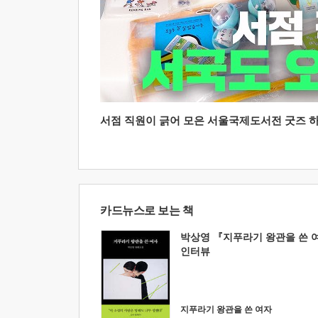
서점 직원이 긁어 모은 서울국제도서전 굿즈 하울
카드뉴스로 보는 책
박상영 『지푸라기 왕관을 쓴 
인터뷰
지푸라기 왕관을 쓴 여자