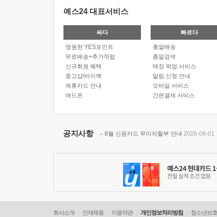
예스24 대표서비스
싸다
빠르다
영원한 YES포인트
총알배송
무료배송+추가적립
총알검색
신규회원 혜택
매장 픽업 서비스
중고샵/바이백
알림 신청 안내
제휴카드 안내
모바일 서비스
애드온
간편결제 서비스
공지사항
8월 신용카드 무이자할부 안내
2026-08-01
회사소개
인재채용
이용약관
개인정보처리방침
청소년보