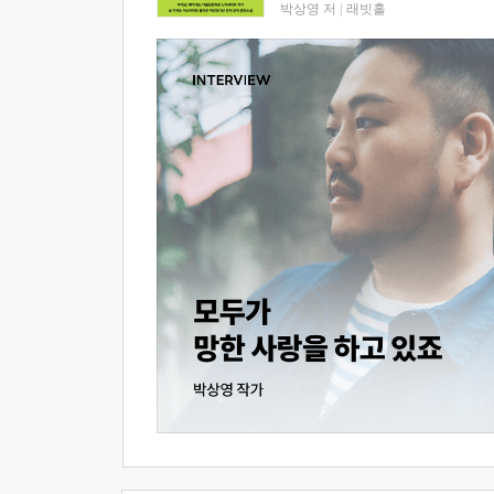
박상영 저
|
래빗홀