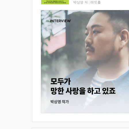
박상영 저
|
래빗홀