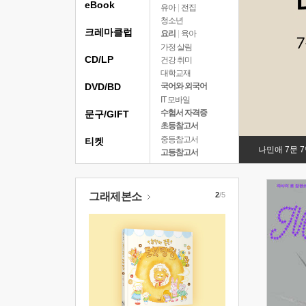
eBook
유아
|
전집
청소년
크레마클럽
요리
|
육아
가정 살림
CD/LP
건강 취미
대학교재
DVD/BD
국어와 외국어
IT 모바일
수험서 자격증
문구/GIFT
초등참고서
중등참고서
티켓
나민애 7문 
고등참고서
그래제본소
2
/5