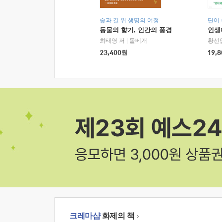
숲과 길 위 생명의 여정
단어
동물의 향기, 인간의 풍경
인생
최태영 저
|
돌베개
황선
23,400
원
19,8
크레마샵
화제의 책