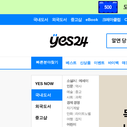
국내도서
외국도서
중고샵
eBook
크레마클럽
C
빠른분야찾기
베스트
신상품
이벤트
바이백
매
소설/시
|
에세이
YES NOW
인문
|
역사
예술
|
종교
국내도서
사회
|
과학
경제 경영
외국도서
자기계발
만화
|
라이트노벨
중고샵
여행
|
잡지
어린이