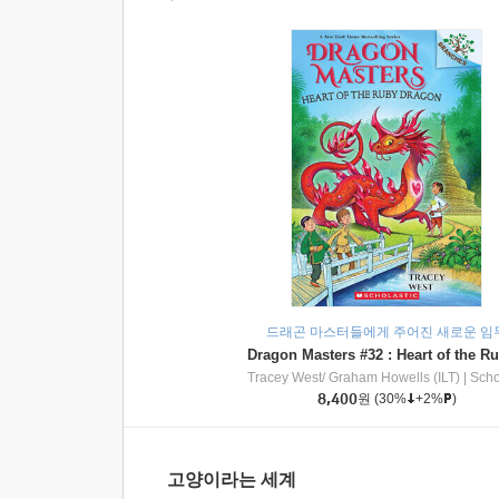
드래곤 마스터들에게 주어진 새로운 임
Tracey West/ Graham Howells (ILT)
|
Scholasti
8,400
원
(30%
+2%
)
고양이라는 세계