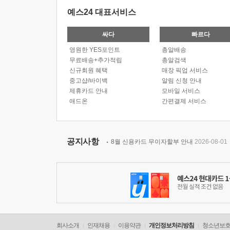
예스24 대표서비스
싸다
빠르다
영원한 YES포인트
총알배송
무료배송+추가적립
총알검색
신규회원 혜택
매장 픽업 서비스
중고샵/바이백
알림 신청 안내
제휴카드 안내
모바일 서비스
애드온
간편결제 서비스
공지사항
8월 신용카드 무이자할부 안내
2026-08-01
회사소개
인재채용
이용약관
개인정보처리방침
청소년보