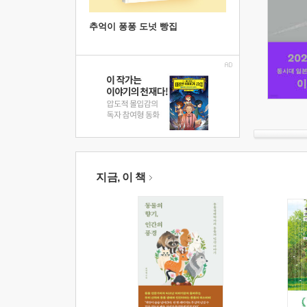
추억이 퐁퐁 도넛 빵집
지금, 이 책