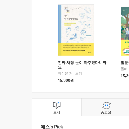
진짜 새랑 눈이 마주쳤다니까
웹툰
요
돌배
이이은 저
|
보리
15,3
15,300
원
도서
중고샵
예스's Pick