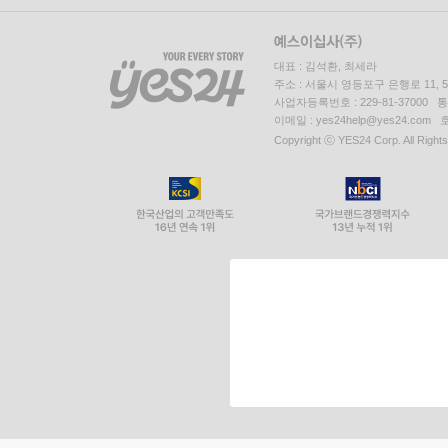
대표 : 김석환, 최세라
주소 : 서울시 영등포구 은행로 11,
사업자등록번호 : 229-81-37000 
이메일 : yes24help@yes24.c
Copyright ⓒ YES24 Corp. All Right