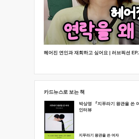
헤어진 연인과 재회하고 싶어요 | 러브픽션 EP.2
카드뉴스로 보는 책
박상영 『지푸라기 왕관을 쓴 
인터뷰
지푸라기 왕관을 쓴 여자