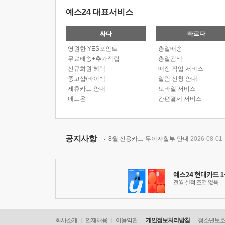
예스24 대표서비스
싸다
빠르다
영원한 YES포인트
총알배송
무료배송+추가적립
총알검색
신규회원 혜택
매장 픽업 서비스
중고샵/바이백
알림 신청 안내
제휴카드 안내
모바일 서비스
애드온
간편결제 서비스
공지사항
8월 신용카드 무이자할부 안내
2026-08-01
회사소개
인재채용
이용약관
개인정보처리방침
청소년보