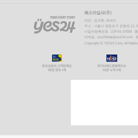
대표 : 김석환, 최세라
주소 : 서울시 영등포구 은행로 11,
사업자등록번호 : 229-81-37000 
이메일 : yes24help@yes24.c
Copyright ⓒ YES24 Corp. All Right