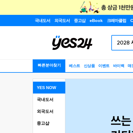
국내도서
외국도서
중고샵
eBook
크레마클럽
C
빠른분야찾기
베스트
신상품
이벤트
바이백
매
YES NOW
국내도서
외국도서
중고샵