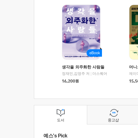
생각을 외주화한 사람들
머니
정재민,김영주 저
|
더스퀘어
16,200
원
15,5
도서
중고샵
예스's Pick