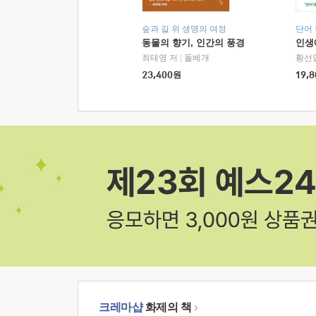
숲과 길 위 생명의 여정
단어
동물의 향기, 인간의 풍경
인생
최태영 저
|
돌베개
황선
23,400
원
19,8
크레마샵
화제의 책