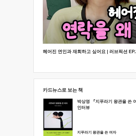
헤어진 연인과 재회하고 싶어요 | 러브픽션 EP.2
카드뉴스로 보는 책
박상영 『지푸라기 왕관을 쓴 
인터뷰
지푸라기 왕관을 쓴 여자