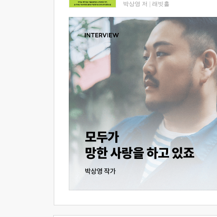
박상영 저
|
래빗홀