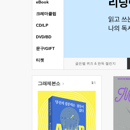
eBook
크레마클럽
CD/LP
DVD/BD
문구/GIFT
티켓
골든벨 퀴즈 & 완독 챌린지
그래제본소
1
/5