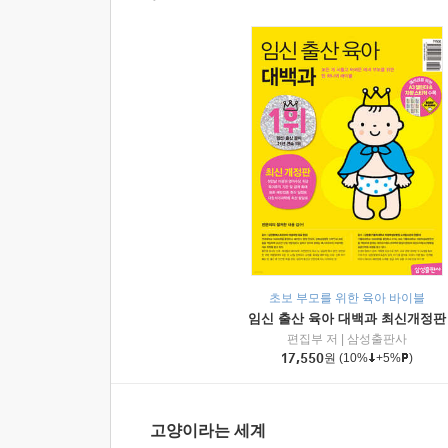
초보 부모를 위한 육아 바이블
임신 출산 육아 대백과 최신개정판
편집부 저
|
삼성출판사
17,550
원
(10%
+5%
)
고양이라는 세계