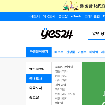
국내도서
외국도서
중고샵
eBook
크레마클럽
C
빠른분야찾기
베스트
신상품
이벤트
바이백
매
소설/시
|
에세이
YES NOW
인문
|
역사
예술
|
종교
국내도서
사회
|
과학
경제 경영
외국도서
자기계발
만화
|
라이트노벨
중고샵
여행
|
잡지
어린이