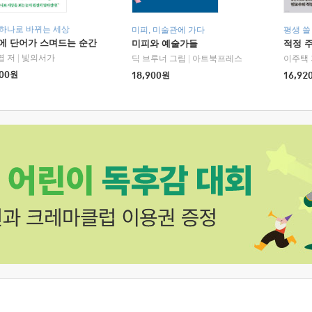
 하나로 바뀌는 세상
미피, 미술관에 가다
평생 쓸
에 단어가 스며드는 순간
미피와 예술가들
적정 
엽 저
|
빛의서가
딕 브루너 그림
|
아트북프레스
이주택 
00
원
18,900
원
16,92