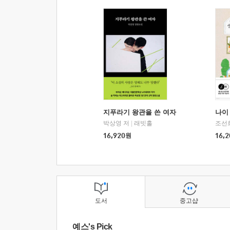
지푸라기 왕관을 쓴 여자
나이 
박상영 저
|
래빗홀
조선
16,920
원
16,2
도서
중고샵
예스's Pick