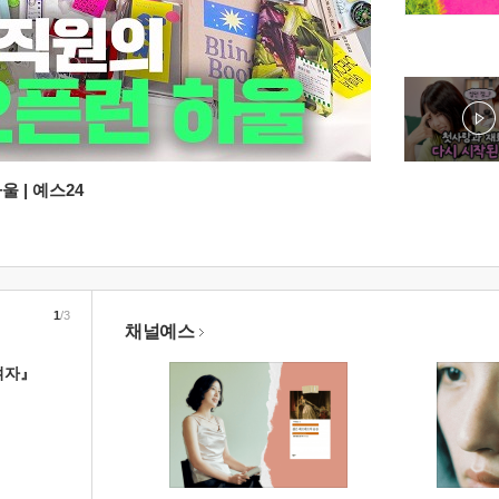
 | 예스24
1
/3
채널예스
여자』