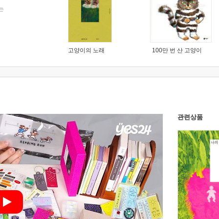
는
고양이의 노래
100만 번 산 고양이
관련상품