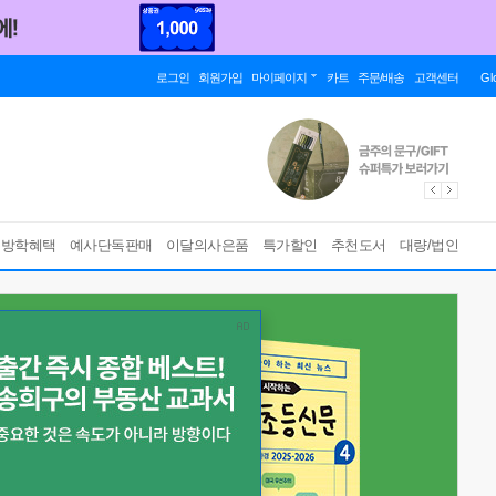
로그인
회원가입
마이페이지
카트
주문/배송
고객센터
Gl
름방학혜택
예사단독판매
이달의사은품
특가할인
추천도서
대량/법인