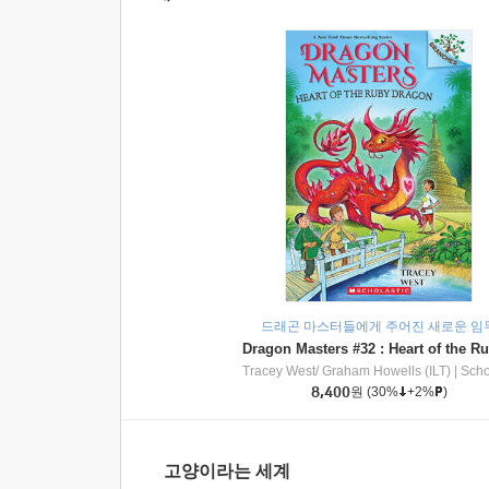
드래곤 마스터들에게 주어진 새로운 임
Tracey West/ Graham Howells (ILT)
|
Scholasti
8,400
원
(30%
+2%
)
고양이라는 세계