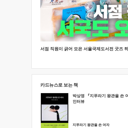
서점 직원이 긁어 모은 서울국제도서전 굿즈 하울
카드뉴스로 보는 책
박상영 『지푸라기 왕관을 쓴 
인터뷰
지푸라기 왕관을 쓴 여자