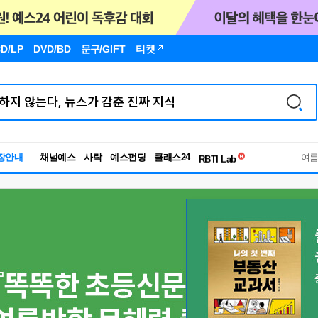
D/LP
DVD/BD
문구
/GIFT
티켓
독서유형검사
장안내
채널예스
사락
예스펀딩
클래스24
RBTI Lab
여
독서유형검사