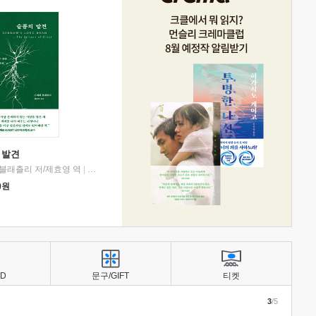
 발견
블래츨리 저/제효영 역
|
디플롯
0
원
BD
문구/GIFT
티켓
3
/5