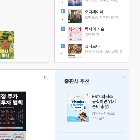
히가시노 게이고 저/김선영 역
오디세이아
호메로스 저/페테르 파울 루벤스 그림/박문재 역
독서의 기술
고명환 저
싯다르타
헤르만 헤세 저/박병덕 역
1
1
/3
출판사 추천