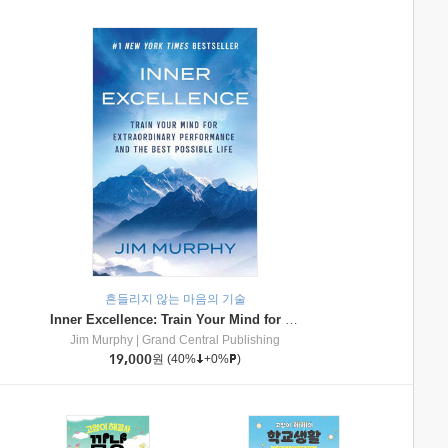
흔들리지 않는 마음의 기술
Inner Excellence: Train Your Mind for Extraordinary Performance and the Best Possible Life
Jim Murphy
|
Grand Central Publishing
19,000
원
(40%
+0%
)