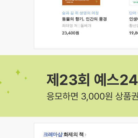
숲과 길 위 생명의 여정
단어
동물의 향기, 인간의 풍경
인생
최태영 저
|
돌베개
황선
23,400
원
19,8
크레마샵
화제의 책