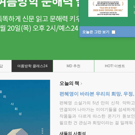
오늘은 그만 보기
7답
여름방학 클래스24
MD 추천
HOT! 이벤트
오늘의 책
편혜영이 바라본 우리의 희망, 우정,
편혜영 소설가의 5년 만의 신작. 약하
연결되어 나아가는 이야기들을 섬세하게 
작품들과 다르게 따스한 온기가 돋보인
필요한 건 관심과 희망이라는 걸 일깨워 
새들의 사회성