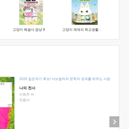
고양이 해결사 깜냥 9
고양이 제제의 학교생활 1 : 초등학생이 이렇게 힘들 줄이야
2026 젊은작가 후보! 서브컬처와 문학의 경계를 허무는 사랑
나의 천사
이희주 저
민음사