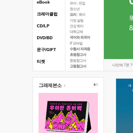
eBook
유아
|
전집
청소년
크레마클럽
요리
|
육아
가정 살림
CD/LP
건강 취미
대학교재
DVD/BD
국어와 외국어
IT 모바일
수험서 자격증
문구/GIFT
초등참고서
중등참고서
티켓
나민애 7문 
고등참고서
그래제본소
4
/5