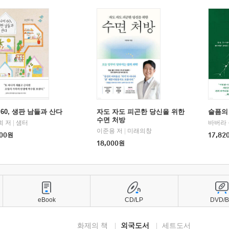
60, 생판 남들과 산다
자도 자도 피곤한 당신을 위한
슬픔의
수면 처방
희 저
|
샘터
바버라 
이준용 저
|
미래의창
00
원
17,82
18,000
원
eBook
CD/LP
DVD/
화제의 책
외국도서
세트도서