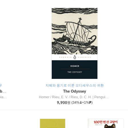
무
지혜와 용기로 이룬 오디세우스의 귀환
Dragon Masters #32 : Heart of the Ruby Dragon (A Branches Book)
The Odyssey
c Inc
Homer / Rieu, E. V. / Rieu, D. C. H.
|
Penguin Group
9,900
원
(34%
+1%
)