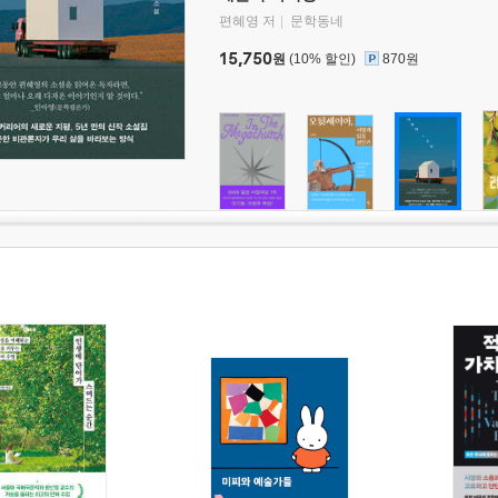
편혜영 저
문학동네
15,750
원
(10% 할인)
870원