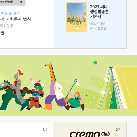
 수 있는 원칙
주가 가치투자 법칙
저
|
길벗
0
원
2
/3
2
/3