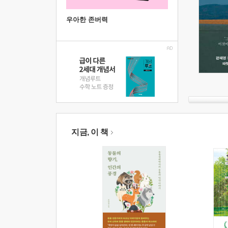
우아한 존버력
지금, 이 책