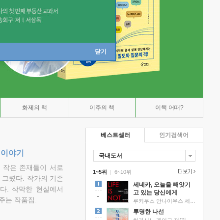
닫기
화제의 책
이주의 책
이책 어때?
베스트셀러
인기검색어
 이야기
국내도서
고 작은 존재들이 서로
1~5위
|
6~10위
그렸다. 작가의 기존
세네카, 오늘을 빼앗기
다. 삭막한 현실에서
고 있는 당신에게
주는 작품집.
루키우스 안나이우스 세네카 저/하와이 대저택 편역
투명한 나선