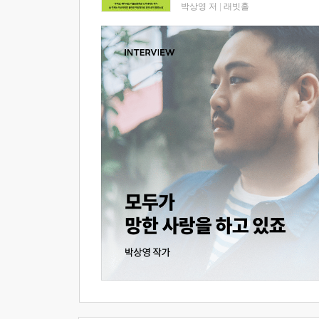
박상영 저
|
래빗홀