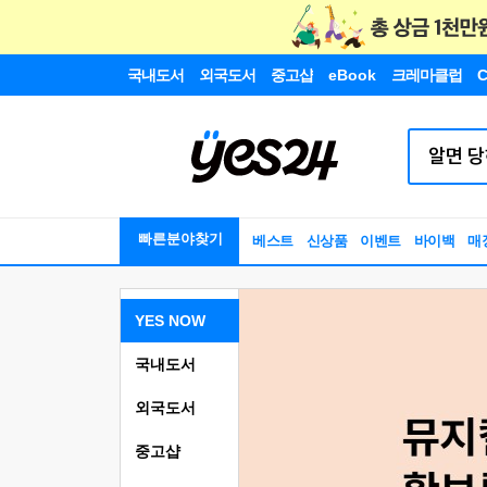
국내도서
외국도서
중고샵
eBook
크레마클럽
C
빠른분야찾기
베스트
신상품
이벤트
바이백
매
YES NOW
국내도서
외국도서
중고샵