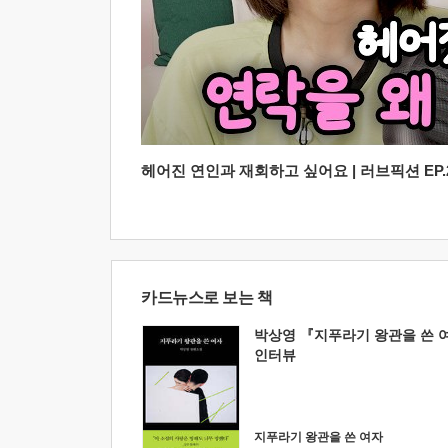
헤어진 연인과 재회하고 싶어요 | 러브픽션 EP.2
카드뉴스로 보는 책
박상영 『지푸라기 왕관을 쓴 
인터뷰
지푸라기 왕관을 쓴 여자