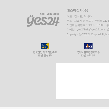
대표 : 김석환, 최세라
주소 : 서울시 영등포구 은행로 11,
사업자등록번호 : 229-81-37000 
이메일 : yes24help@yes24.c
Copyright ⓒ YES24 Corp. All Right