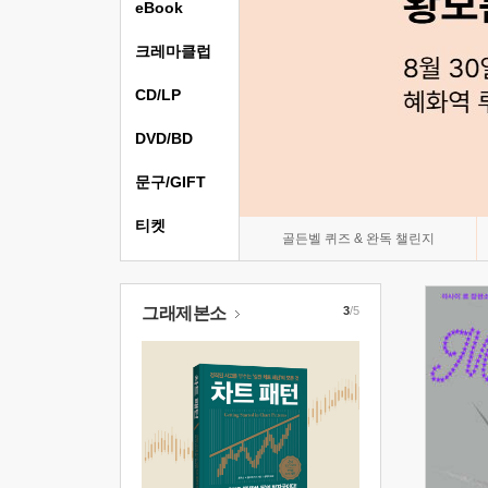
eBook
크레마클럽
CD/LP
DVD/BD
문구/GIFT
티켓
골든벨 퀴즈 & 완독 챌린지
그래제본소
3
/5