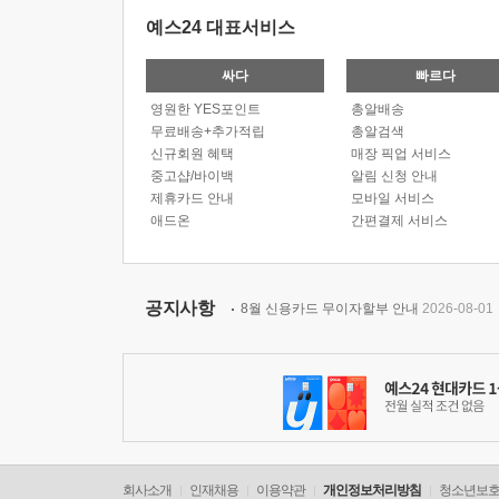
예스24 대표서비스
싸다
빠르다
영원한 YES포인트
총알배송
무료배송+추가적립
총알검색
신규회원 혜택
매장 픽업 서비스
중고샵/바이백
알림 신청 안내
제휴카드 안내
모바일 서비스
애드온
간편결제 서비스
공지사항
8월 신용카드 무이자할부 안내
2026-08-01
회사소개
인재채용
이용약관
개인정보처리방침
청소년보