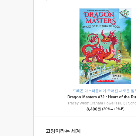
드래곤 마스터들에게 주어진 새로운 임
Tracey West/ Graham Howells (ILT)
|
Scholasti
8,400
원
(30%
+2%
)
고양이라는 세계