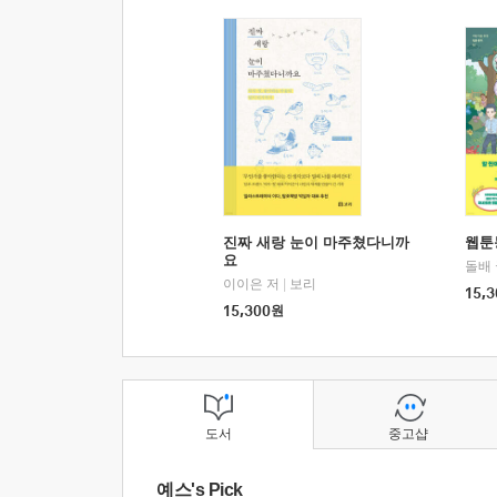
진짜 새랑 눈이 마주쳤다니까
웹툰
요
돌배
이이은 저
|
보리
15,3
15,300
원
도서
중고샵
예스's Pick