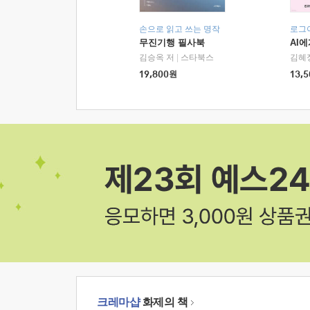
손으로 읽고 쓰는 명작
로그
무진기행 필사북
AI
김승옥 저
|
스타북스
김혜
19,800
원
13,5
크레마샵
화제의 책