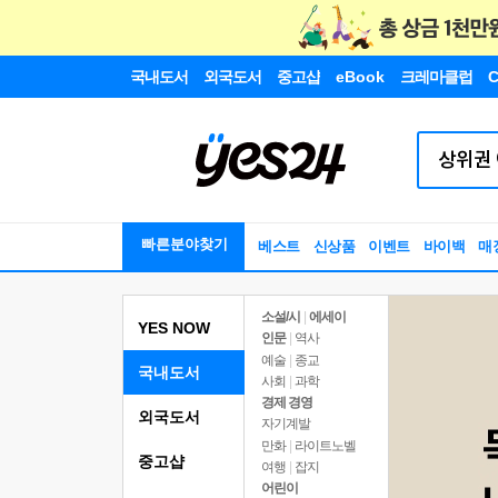
국내도서
외국도서
중고샵
eBook
크레마클럽
C
빠른분야찾기
베스트
신상품
이벤트
바이백
매
소설/시
|
에세이
YES NOW
인문
|
역사
예술
|
종교
국내도서
사회
|
과학
경제 경영
외국도서
자기계발
만화
|
라이트노벨
중고샵
여행
|
잡지
어린이