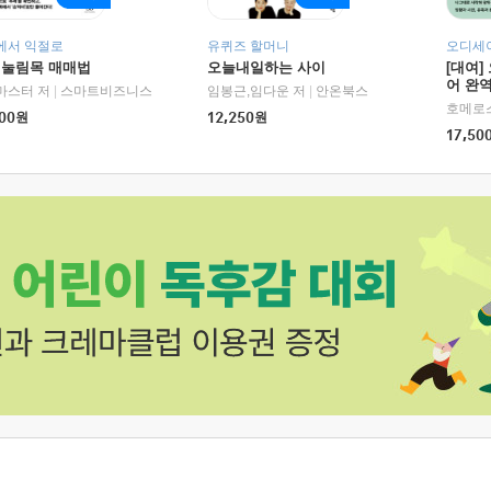
에서 익절로
유퀴즈 할머니
오디세이
 눌림목 매매법
오늘내일하는 사이
[대여]
어 완역
RHK)
마스터 저
|
스마트비즈니스
임봉근,임다운 저
|
안온북스
00
원
12,250
원
17,50