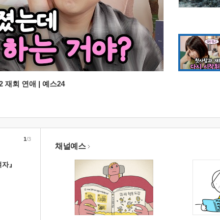
 재회 연애 | 예스24
1
/3
채널예스
여자』