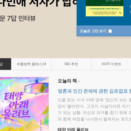
오늘은 그만 보기
7답
여름방학 클래스24
MD 추천
HOT! 이벤트
오늘의 책
영혼과 인간 존재에 관한 김초엽표 
신을 믿는 수녀 이레 앞에 ‘당신의 뇌는 
장이 떨어진다. 그것이 사실이라면 자기
가 되는 상황. 자신의 과거를 찾기 위해 
와 함께 여정을 나서면서 펼쳐지는 로드트
태양 아래 올리브