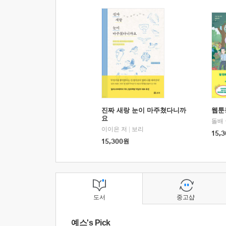
진짜 새랑 눈이 마주쳤다니까
웹툰
요
돌배
이이은 저
|
보리
15,3
15,300
원
도서
중고샵
예스's Pick