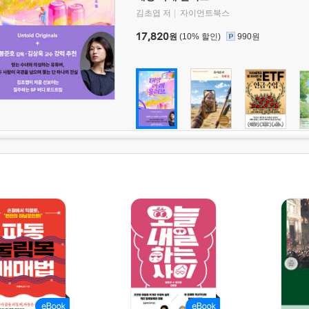
김초엽 저
자이언트북스
17,820
원
(10% 할인)
990원