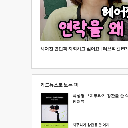
헤어진 연인과 재회하고 싶어요 | 러브픽션 EP.2
카드뉴스로 보는 책
박상영 『지푸라기 왕관을 쓴 
인터뷰
지푸라기 왕관을 쓴 여자