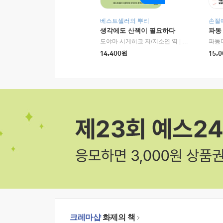
베스트셀러의 뿌리
손절
생각에도 산책이 필요하다
파동
도야마 시게히코 저/지소연 역
|
알에이치코리아(
파동
14,400
원
15,0
크레마샵
화제의 책