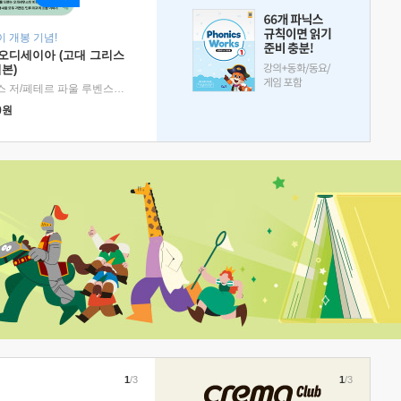
 개봉 기념!
 오디세이아 (고대 그리스
본)
호메로스 저/페테르 파울 루벤스 그림/박문재 역
|
현대지성
0
원
1
/3
1
/3