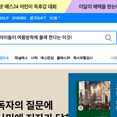
D/LP
DVD/BD
문구
/GIFT
티켓
독서유형검사
장안내
채널예스
사락
예스펀딩
클래스24
RBTI Lab
여
독서유형검사