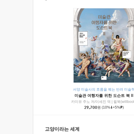
서양 미술사의 흐름을 꿰는 반려 미술
미술관 여행자를 위한 도슨트 북 II
카미유 주노 저/이세진 역
|
윌북(willboo
29,700
원
(10%
+5%
)
고양이라는 세계