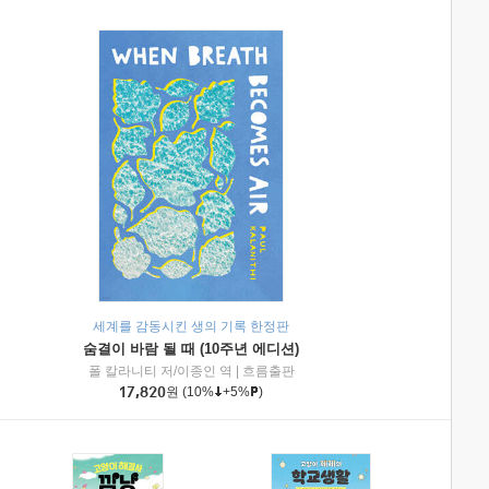
세계를 감동시킨 생의 기록 한정판
숨결이 바람 될 때 (10주년 에디션)
|
미래엔아이세움
폴 칼라니티 저/이종인 역
|
흐름출판
17,820
원
(10%
+5%
)