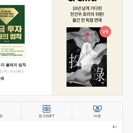
투자 불패의 법칙
슨 저
|
다산북스
0
원
BD
문구/GIFT
티켓
1
/5