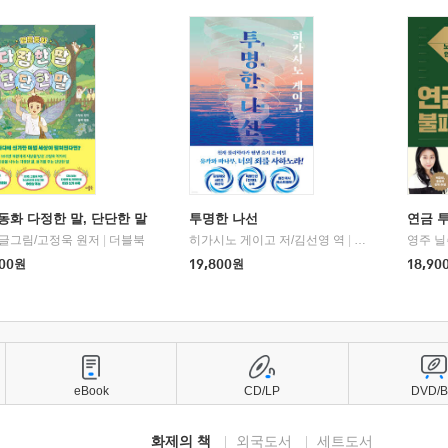
동화 다정한 말, 단단한 말
투명한 나선
연금 
 글그림/고정욱 원저
|
더블북
히가시노 게이고 저/김선영 역
|
북다
영주 닐
00
원
19,800
원
18,90
eBook
CD/LP
DVD/
화제의 책
외국도서
세트도서