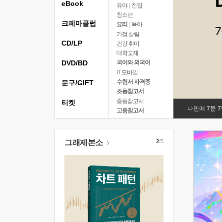
eBook
유아
|
전집
청소년
크레마클럽
요리
|
육아
가정 살림
CD/LP
건강 취미
대학교재
DVD/BD
국어와 외국어
IT 모바일
수험서 자격증
문구/GIFT
초등참고서
중등참고서
티켓
나민애 7문 
고등참고서
그래제본소
2
/5