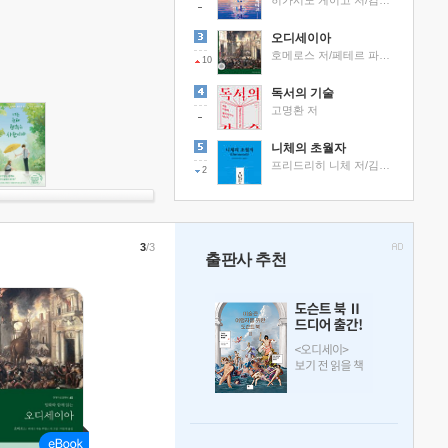
히가시노 게이고 저/김선영 역
오디세이아
호메로스 저/페테르 파울 루벤스 그림/박문재 역
10
독서의 기술
고명환 저
니체의 초월자
프리드리히 니체 저/김철 편역
2
3
/3
출판사 추천