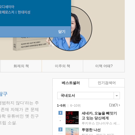
닫기
화제의 책
이주의 책
이책 어때?
베스트셀러
인기검색어
탐구
국내도서
평범하지 않다’라는 주
1~5위
|
6~10위
 존재 자체가 큰 문제
세네카, 오늘을 빼앗기
과학 유튜버인 옛 친구
고 있는 당신에게
립 소설.
루키우스 안나이우스 세네카 저/하와이 대저택 편역
투명한 나선