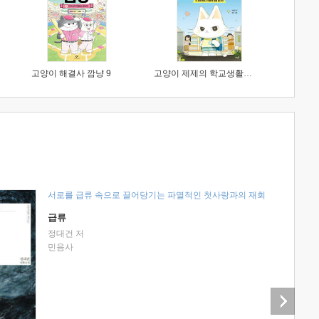
고양이 해결사 깜냥 9
고양이 제제의 학교생활 1 : 초등학생이 이렇게 힘들 줄이야
서로를 급류 속으로 끌어당기는 파멸적인 첫사랑과의 재회
급류
정대건 저
민음사