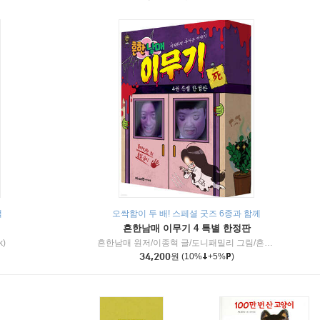
책
오싹함이 두 배! 스페셜 굿즈 6종과 함께
흔한남매 이무기 4 특별 한정판
k)
흔한남매 원저/이종혁 글/도니패밀리 그림/흔한컴퍼니 감수
34,200
원
(10%
+5%
)