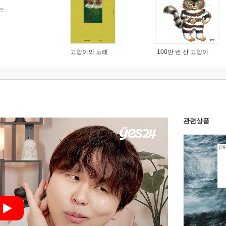
는
고양이의 노래
100만 번 산 고양이
관련상품