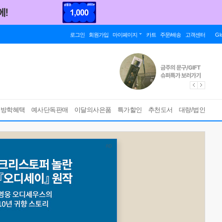
로그인
회원가입
마이페이지
카트
주문/배송
고객센터
Gl
름방학혜택
예사단독판매
이달의사은품
특가할인
추천도서
대량/법인