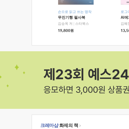
손으로 읽고 쓰는 명작
로그
무진기행 필사북
AI
김승옥 저
|
스타북스
김혜
19,800
원
13,5
크레마샵
화제의 책