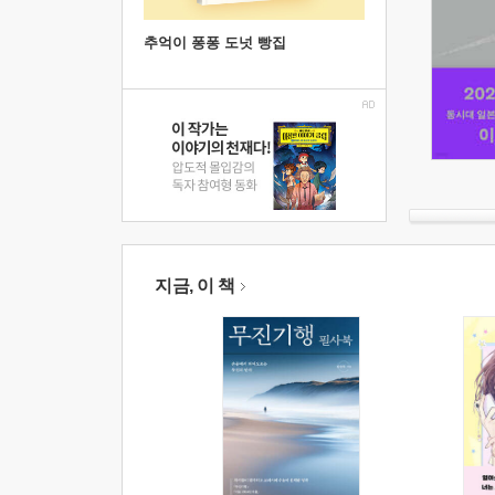
추억이 퐁퐁 도넛 빵집
지금, 이 책