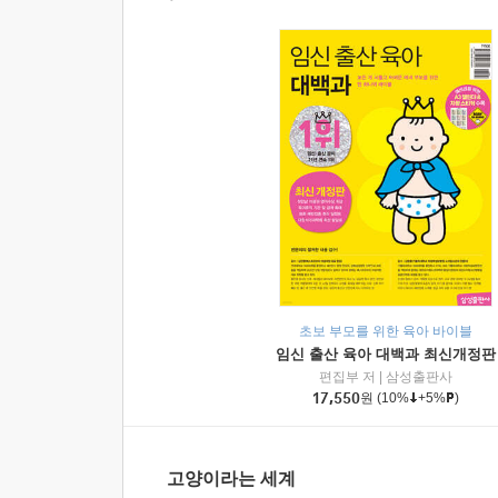
초보 부모를 위한 육아 바이블
임신 출산 육아 대백과 최신개정판
편집부 저
|
삼성출판사
17,550
원
(10%
+5%
)
고양이라는 세계