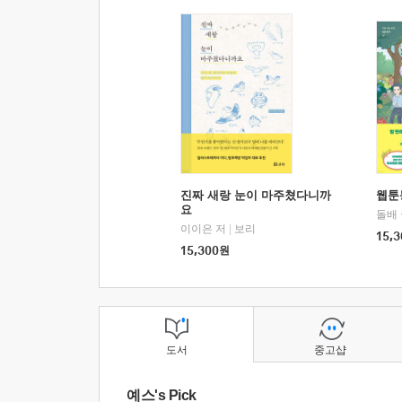
진짜 새랑 눈이 마주쳤다니까
웹툰
요
돌배
이이은 저
|
보리
15,3
15,300
원
도서
중고샵
예스's Pick