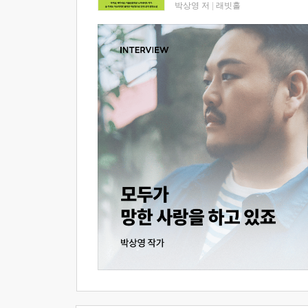
박상영 저
|
래빗홀