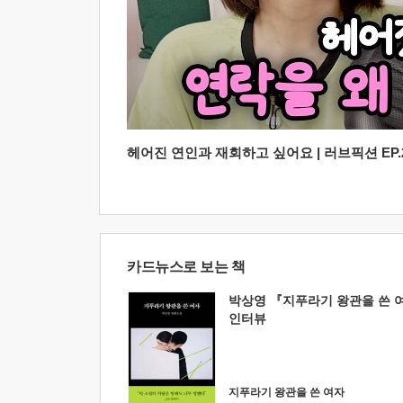
헤어진 연인과 재회하고 싶어요 | 러브픽션 EP.2
카드뉴스로 보는 책
박상영 『지푸라기 왕관을 쓴 
인터뷰
지푸라기 왕관을 쓴 여자