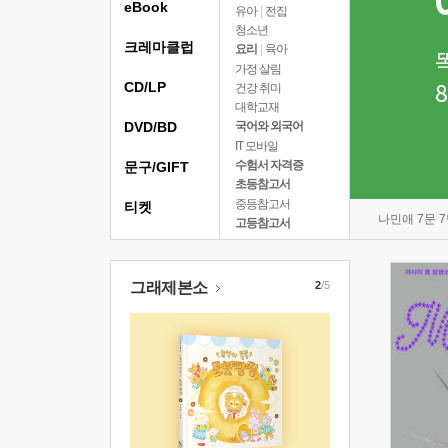
eBook
유아
|
전집
청소년
크레마클럽
요리
|
육아
가정 살림
CD/LP
건강 취미
대학교재
DVD/BD
국어와 외국어
IT 모바일
수험서 자격증
문구/GIFT
초등참고서
중등참고서
티켓
나민애 7문 
고등참고서
그래제본소
2
/5