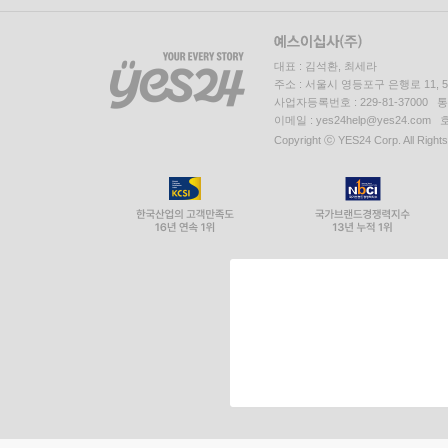
대표 : 김석환, 최세라
주소 : 서울시 영등포구 은행로 11,
사업자등록번호 : 229-81-37000 
이메일 : yes24help@yes24.c
Copyright ⓒ YES24 Corp. All Right