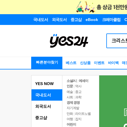
국내도서
외국도서
중고샵
eBook
크레마클럽
C
빠른분야찾기
베스트
신상품
이벤트
바이백
매
소설/시
|
에세이
YES NOW
인문
|
역사
예술
|
종교
국내도서
사회
|
과학
경제 경영
외국도서
자기계발
만화
|
라이트노벨
중고샵
여행
|
잡지
어린이