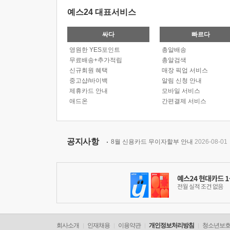
예스24 대표서비스
싸다
빠르다
영원한 YES포인트
총알배송
무료배송+추가적립
총알검색
신규회원 혜택
매장 픽업 서비스
중고샵/바이백
알림 신청 안내
제휴카드 안내
모바일 서비스
애드온
간편결제 서비스
공지사항
8월 신용카드 무이자할부 안내
2026-08-01
회사소개
인재채용
이용약관
개인정보처리방침
청소년보