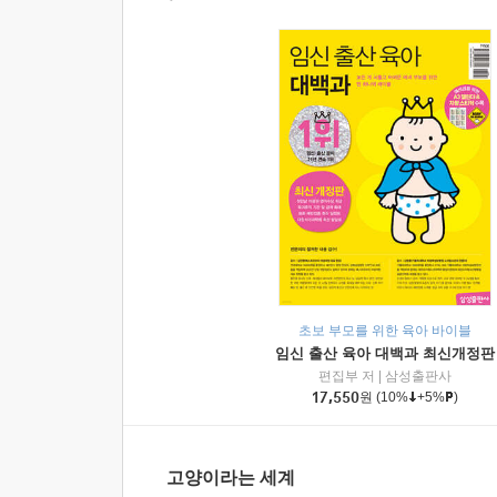
초보 부모를 위한 육아 바이블
임신 출산 육아 대백과 최신개정판
편집부 저
|
삼성출판사
17,550
원
(10%
+5%
)
고양이라는 세계