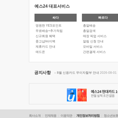
예스24 대표서비스
싸다
빠르다
영원한 YES포인트
총알배송
무료배송+추가적립
총알검색
신규회원 혜택
매장 픽업 서비스
중고샵/바이백
알림 신청 안내
제휴카드 안내
모바일 서비스
애드온
간편결제 서비스
공지사항
8월 신용카드 무이자할부 안내
2026-08-01
회사소개
인재채용
이용약관
개인정보처리방침
청소년보