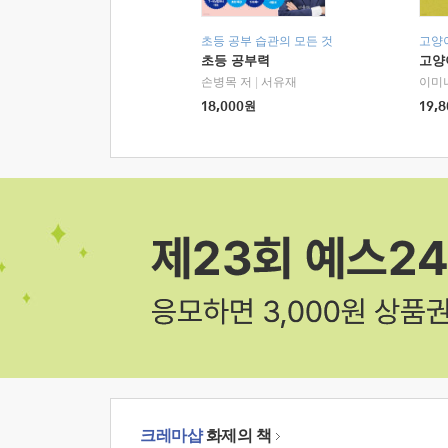
초등 공부 습관의 모든 것
고양
초등 공부력
고양
손병목 저
|
서유재
이미
18,000
원
19,8
크레마샵
화제의 책