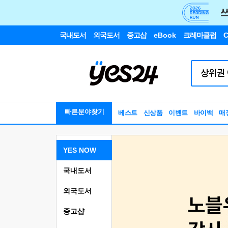
국내도서
외국도서
중고샵
eBook
크레마클럽
C
빠른분야찾기
베스트
신상품
이벤트
바이백
매
YES NOW
국내도서
외국도서
중고샵