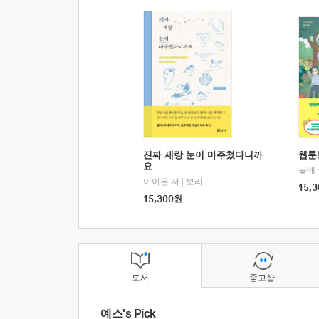
진짜 새랑 눈이 마주쳤다니까
웹툰
요
돌배
이이은 저
|
보리
15,3
15,300
원
도서
중고샵
예스's Pick