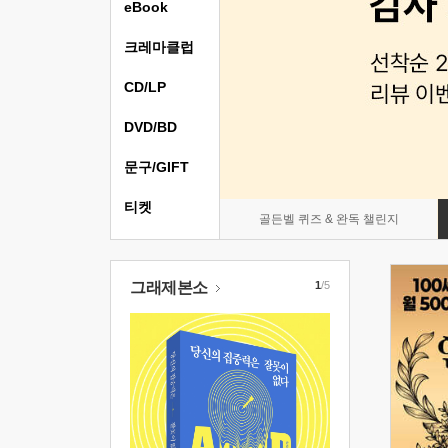
eBook
크레마클럽
CD/LP
DVD/BD
문구/GIFT
티켓
골든벨 퀴즈 & 완독 챌린지
그래제본소
1
/5