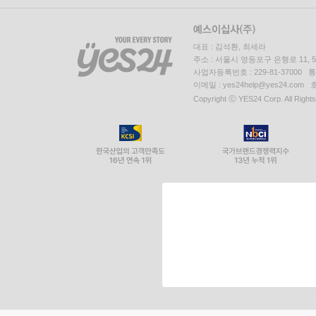
대표 : 김석환, 최세라
주소 : 서울시 영등포구 은행로 11,
사업자등록번호 : 229-81-37000 
이메일 : yes24help@yes24.c
Copyright ⓒ YES24 Corp. All Right