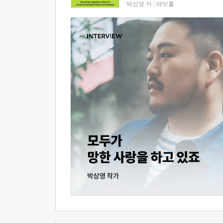
박상영 저
|
래빗홀