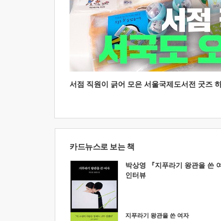
서점 직원이 긁어 모은 서울국제도서전 굿즈 하울
카드뉴스로 보는 책
박상영 『지푸라기 왕관을 쓴 
인터뷰
지푸라기 왕관을 쓴 여자