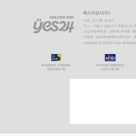
대표 : 김석환, 최세라
주소 : 서울시 영등포구 은행로 11,
사업자등록번호 : 229-81-37000 
이메일 : yes24help@yes24.c
Copyright ⓒ YES24 Corp. All Right