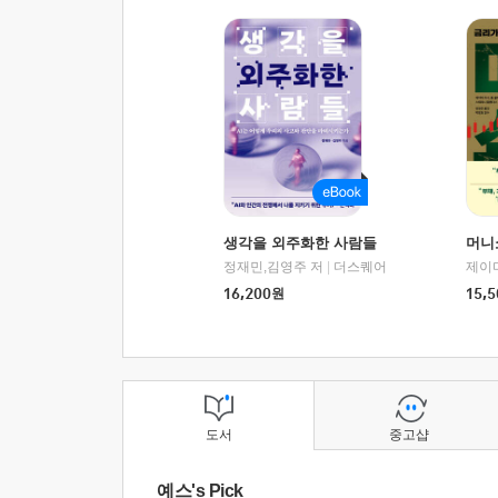
생각을 외주화한 사람들
머니
정재민,김영주 저
|
더스퀘어
16,200
원
15,5
도서
중고샵
예스's Pick