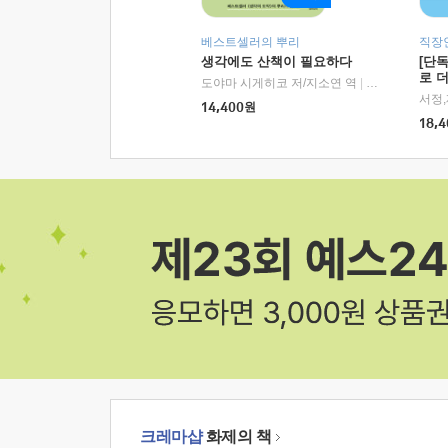
베스트셀러의 뿌리
직장
생각에도 산책이 필요하다
[단
로 
도야마 시게히코 저/지소연 역
|
알에이치코리아(
14,400
원
18,4
크레마샵
화제의 책