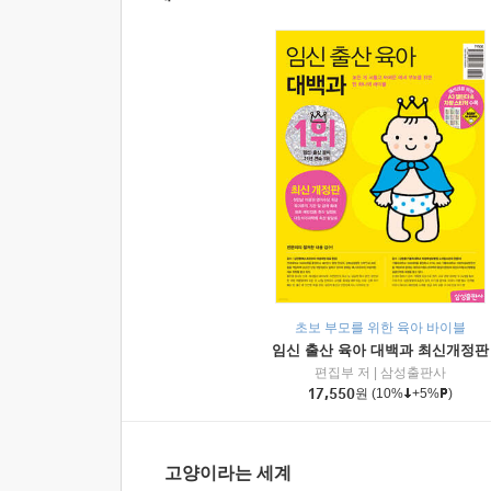
초보 부모를 위한 육아 바이블
임신 출산 육아 대백과 최신개정판
편집부 저
|
삼성출판사
17,550
원
(10%
+5%
)
고양이라는 세계