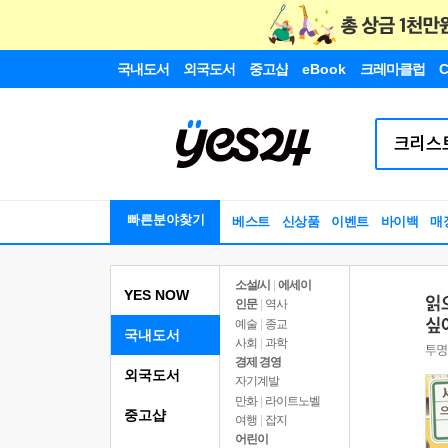
국내도서
외국도서
중고샵
eBook
크레마클럽
C
빠른분야찾기
베스트
신상품
이벤트
바이백
매
소설/시
|
에세이
YES NOW
인문
|
역사
예술
|
종교
국내도서
사회
|
과학
경제 경영
외국도서
자기계발
만화
|
라이트노벨
중고샵
여행
|
잡지
어린이