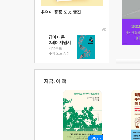
추억이 퐁퐁 도넛 빵집
지금, 이 책