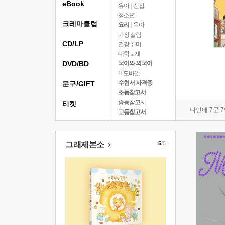
eBook
유아
|
전집
청소년
크레마클럽
요리
|
육아
가정 살림
CD/LP
건강 취미
대학교재
DVD/BD
국어와 외국어
IT 모바일
수험서 자격증
문구/GIFT
초등참고서
중등참고서
티켓
나민애 7문 
고등참고서
그래제본소
5
/5