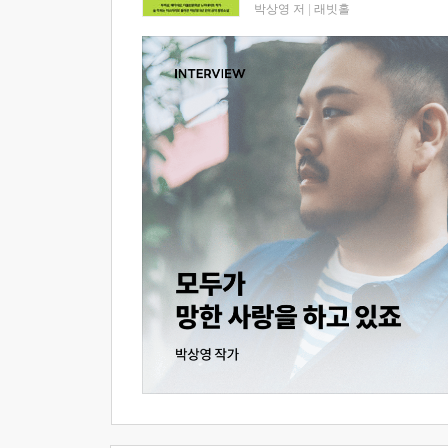
박상영 저
|
래빗홀