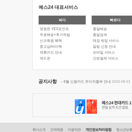
예스24 대표서비스
싸다
빠르다
영원한 YES포인트
총알배송
무료배송+추가적립
총알검색
신규회원 혜택
매장 픽업 서비스
중고샵/바이백
알림 신청 안내
제휴카드 안내
모바일 서비스
애드온
간편결제 서비스
공지사항
8월 신용카드 무이자할부 안내
2026-08-01
회사소개
인재채용
이용약관
개인정보처리방침
청소년보