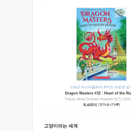
드래곤 마스터들에게 주어진 새로운 임
Tracey West/ Graham Howells (ILT)
|
Scholasti
8,400
원
(30%
+2%
)
고양이라는 세계