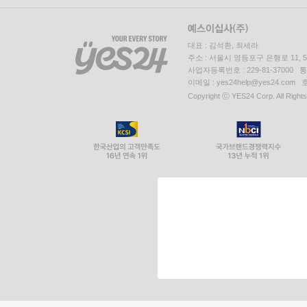
대표 : 김석환, 최세라
주소 : 서울시 영등포구 은행로 11,
사업자등록번호 : 229-81-37000 
이메일 : yes24help@yes24.c
Copyright ⓒ YES24 Corp. All Right