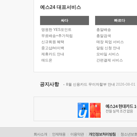
예스24 대표서비스
싸다
빠르다
영원한 YES포인트
총알배송
무료배송+추가적립
총알검색
신규회원 혜택
매장 픽업 서비스
중고샵/바이백
알림 신청 안내
제휴카드 안내
모바일 서비스
애드온
간편결제 서비스
공지사항
8월 신용카드 무이자할부 안내
2026-08-01
회사소개
인재채용
이용약관
개인정보처리방침
청소년보