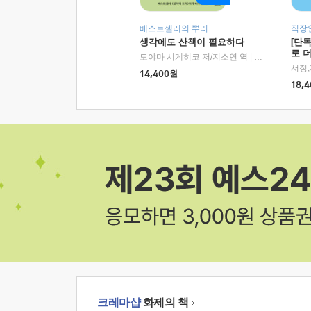
베스트셀러의 뿌리
직장
생각에도 산책이 필요하다
[단
로 
도야마 시게히코 저/지소연 역
|
알에이치코리아(
14,400
원
18,4
크레마샵
화제의 책