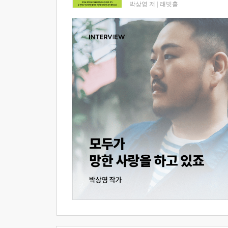
박상영 저
|
래빗홀