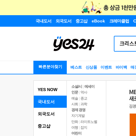
국내도서
외국도서
중고샵
eBook
크레마클럽
C
빠른분야찾기
베스트
신상품
이벤트
바이백
매
소설/시
|
에세이
YES NOW
인문
|
역사
예술
|
종교
국내도서
사회
|
과학
경제 경영
외국도서
자기계발
만화
|
라이트노벨
중고샵
여행
|
잡지
어린이