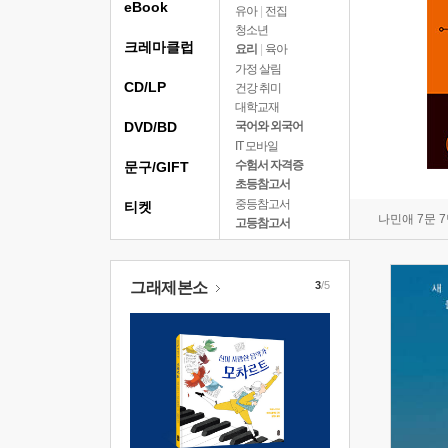
eBook
유아
|
전집
청소년
크레마클럽
요리
|
육아
가정 살림
CD/LP
건강 취미
대학교재
DVD/BD
국어와 외국어
IT 모바일
수험서 자격증
문구/GIFT
초등참고서
중등참고서
티켓
나민애 7문 
고등참고서
그래제본소
3
/5