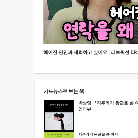
헤어진 연인과 재회하고 싶어요 | 러브픽션 EP.2
카드뉴스로 보는 책
박상영 『지푸라기 왕관을 쓴 
인터뷰
지푸라기 왕관을 쓴 여자