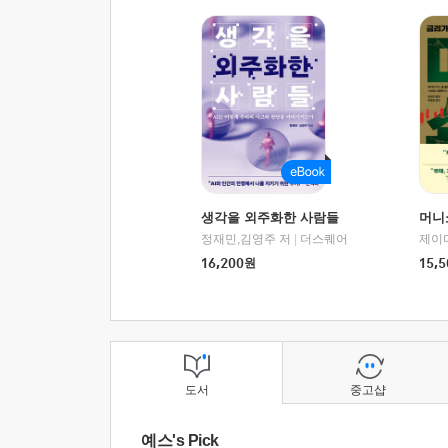
생각을 외주화한 사람들
머니
정재민,김영주 저
|
더스퀘어
16,200
원
15,5
도서
중고샵
예스's Pick