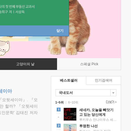
닫기
고양이의 날
스페셜 Pick
베스트셀러
인기검색어
뒷세이아
국내도서
『오뒷세이아』. 『오
1~5위
|
6~10위
만 할까? 『오뒷세이
세네카, 오늘을 빼앗기
트인문학' 김태진 저자
고 있는 당신에게
루키우스 안나이우스 세네카 저/하와이 대저택 편역
투명한 나선