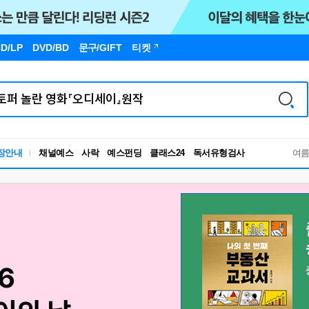
D/LP
DVD/BD
문구
/GIFT
티켓
독서유형검사
장안내
채널예스
사락
예스펀딩
클래스24
여
RBTI Lab
독서유형검사