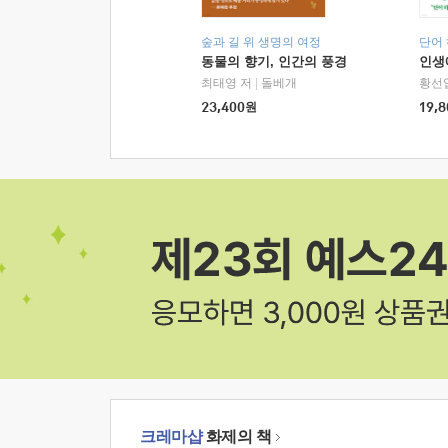
숲과 길 위 생명의 여정
단어
동물의 향기, 인간의 풍경
인생
최태영 저
|
돌베개
황선
23,400
원
19,8
크레마샵
화제의 책