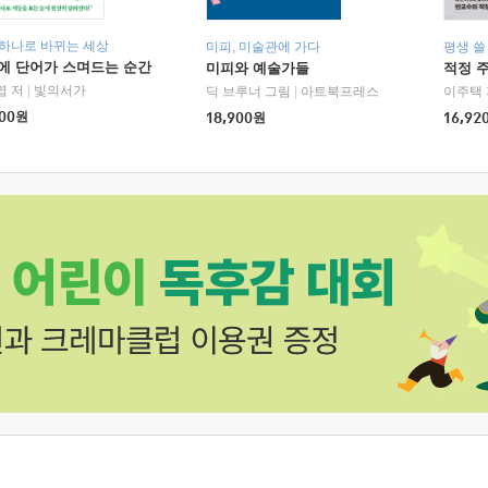
 하나로 바뀌는 세상
미피, 미술관에 가다
평생 쓸
에 단어가 스며드는 순간
미피와 예술가들
적정 
엽 저
|
빛의서가
딕 브루너 그림
|
아트북프레스
이주택 
00
원
18,900
원
16,92