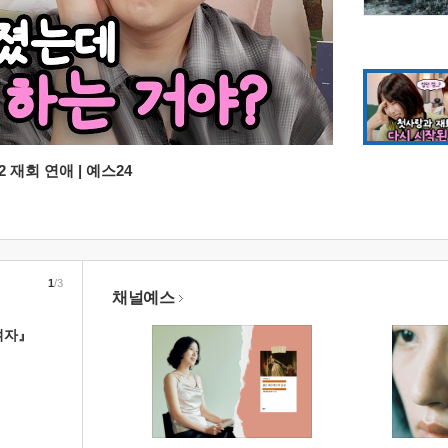
 재회 연애 | 예스24
1
/3
채널예스
여자』