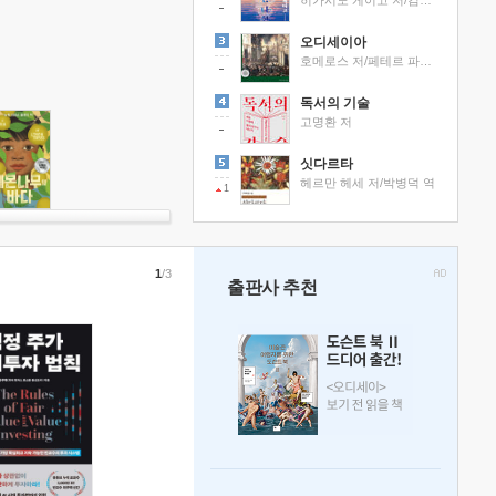
히가시노 게이고 저/김선영 역
오디세이아
호메로스 저/페테르 파울 루벤스 그림/박문재 역
독서의 기술
고명환 저
싯다르타
헤르만 헤세 저/박병덕 역
1
1
/3
출판사 추천