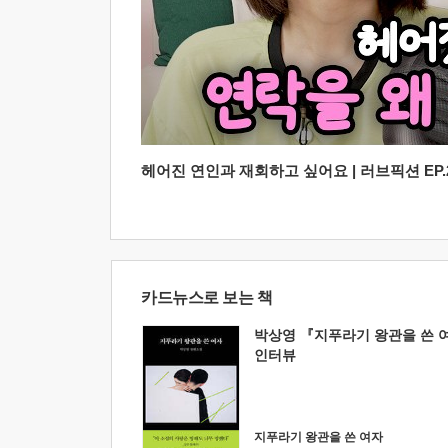
헤어진 연인과 재회하고 싶어요 | 러브픽션 EP.2
카드뉴스로 보는 책
박상영 『지푸라기 왕관을 쓴 
인터뷰
지푸라기 왕관을 쓴 여자