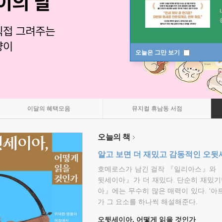
오늘은 그만 보기
이달의 혜택모음
뮤지컬 휴남동 서점
오늘의 책
알고 보면 더 재밌고 감동적인 오
호메로스가 남긴 걸작 『일리아스』와 
뒷세이아』가 더 재밌다. 단순히 재밌기
아』에는 무수히 많은 매력이 있다. '아
가 그 요소를 하나씩 해설해준다.
오뒷세이아, 어떻게 읽을 것인가