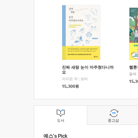
진짜 새랑 눈이 마주쳤다니까
웹툰
요
돌배
이이은 저
|
보리
15,3
15,300
원
도서
중고샵
예스's Pick