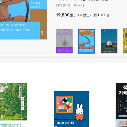
김태진 저
민음사
19,800
원
(10% 할인)
1,100원