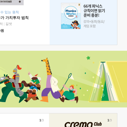
 수 있는 원칙
주가 가치투자 법칙
저
|
길벗
0
원
1
/3
1
/3