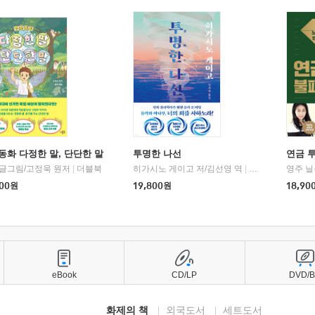
동화 다정한 말, 단단한 말
투명한 나선
연금 
 글그림/고정욱 원저
|
더블북
히가시노 게이고 저/김선영 역
|
북다
영주 닐
00
원
19,800
원
18,90
eBook
CD/LP
DVD/
화제의 책
외국도서
세트도서