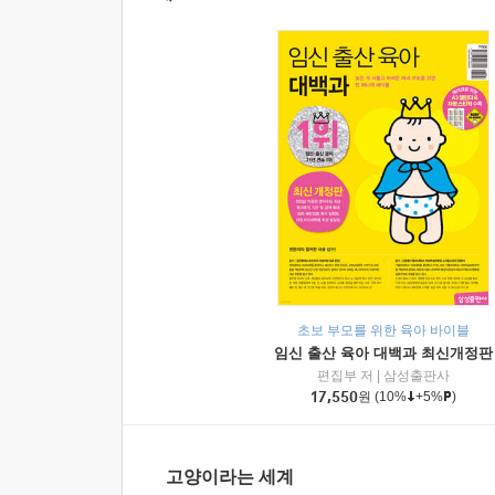
초보 부모를 위한 육아 바이블
임신 출산 육아 대백과 최신개정판
편집부 저
|
삼성출판사
17,550
원
(10%
+5%
)
고양이라는 세계