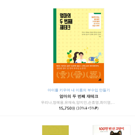
아이를 키우며 내 이름의 부수입 만들기
엄마의 두 번째 재테크
우리나,정예용,유재숙,양지인,손효영,최미영,조민주,이진현,차미숙,서미숙 저
15,750
원
(10%
+5%
)