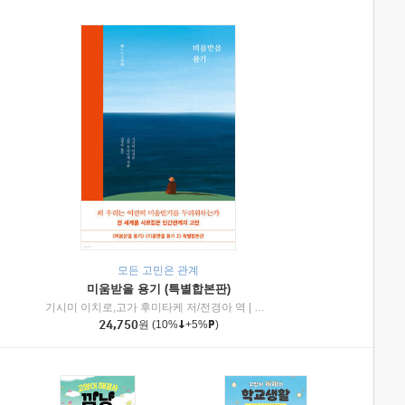
모든 고민은 관계
미움받을 용기 (특별합본판)
기시미 이치로,고가 후미타케 저/전경아 역
|
제이브리즈북스
|
인플루엔셜
24,750
원
(10%
+5%
)