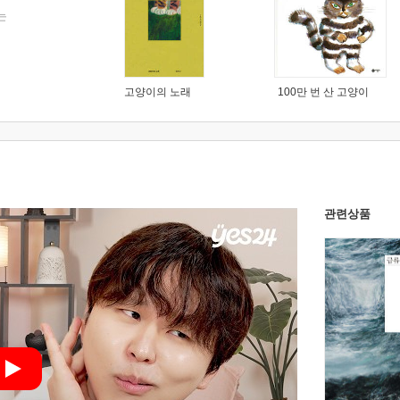
는
고양이의 노래
100만 번 산 고양이
관련상품