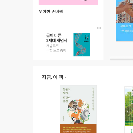
우아한 존버력
지금, 이 책