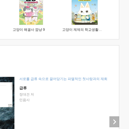
고양이 해결사 깜냥 9
고양이 제제의 학교생활 1 : 초등학생이 이렇게 힘들 줄이야
서로를 급류 속으로 끌어당기는 파멸적인 첫사랑과의 재회
급류
정대건 저
민음사