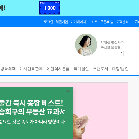
로그인
회원가입
마이페이지
카트
주문/배송
고객센터
Gl
름방학혜택
예사단독판매
이달의사은품
특가할인
추천도서
대량/법인