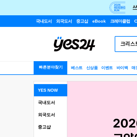
국내도서
외국도서
중고샵
eBook
크레마클럽
C
빠른분야찾기
베스트
신상품
이벤트
바이백
매
YES NOW
국내도서
외국도서
중고샵