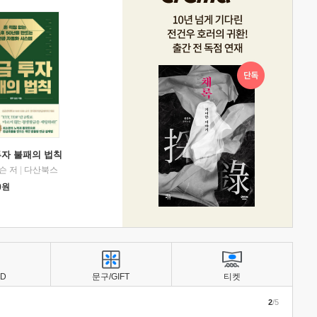
투자 불패의 법칙
슨 저
|
다산북스
0
원
BD
문구/GIFT
티켓
2
/5