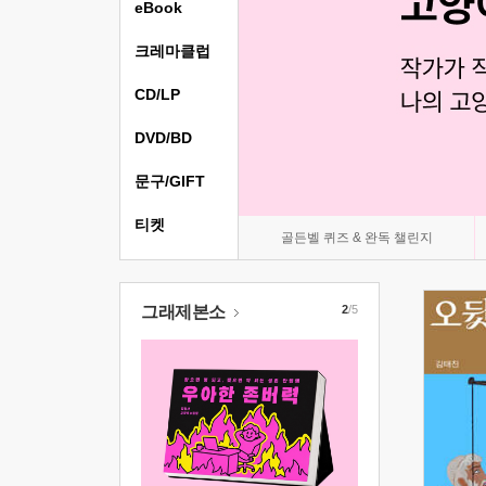
eBook
크레마클럽
CD/LP
DVD/BD
문구/GIFT
티켓
골든벨 퀴즈 & 완독 챌린지
그래제본소
2
/5