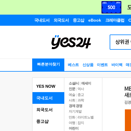
국내도서
외국도서
중고샵
eBook
크레마클럽
C
빠른분야찾기
베스트
신상품
이벤트
바이백
매
소설/시
|
에세이
YES NOW
인문
|
역사
예술
|
종교
국내도서
사회
|
과학
경제 경영
외국도서
자기계발
만화
|
라이트노벨
중고샵
여행
|
잡지
어린이