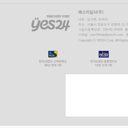
대표 : 김석환, 최세라
주소 : 서울시 영등포구 은행로 11,
사업자등록번호 : 229-81-37000 
이메일 : yes24help@yes24.c
Copyright ⓒ YES24 Corp. All Right