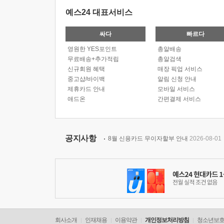
예스24 대표서비스
싸다
빠르다
영원한 YES포인트
총알배송
무료배송+추가적립
총알검색
신규회원 혜택
매장 픽업 서비스
중고샵/바이백
알림 신청 안내
제휴카드 안내
모바일 서비스
애드온
간편결제 서비스
공지사항
8월 신용카드 무이자할부 안내
2026-08-01
회사소개
인재채용
이용약관
개인정보처리방침
청소년보