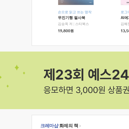
손으로 읽고 쓰는 명작
로그
무진기행 필사북
AI
김승옥 저
|
스타북스
김혜
19,800
원
13,5
크레마샵
화제의 책