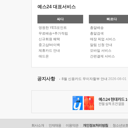
예스24 대표서비스
싸다
빠르다
영원한 YES포인트
총알배송
무료배송+추가적립
총알검색
신규회원 혜택
매장 픽업 서비스
중고샵/바이백
알림 신청 안내
제휴카드 안내
모바일 서비스
애드온
간편결제 서비스
공지사항
8월 신용카드 무이자할부 안내
2026-08-01
회사소개
인재채용
이용약관
개인정보처리방침
청소년보