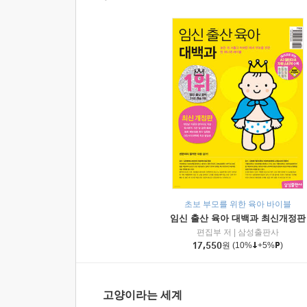
초보 부모를 위한 육아 바이블
임신 출산 육아 대백과 최신개정판
편집부 저
|
삼성출판사
17,550
원
(10%
+5%
)
고양이라는 세계