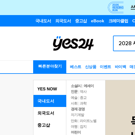
국내도서
외국도서
중고샵
eBook
크레마클럽
C
빠른분야찾기
베스트
신상품
이벤트
바이백
매
소설/시
|
에세이
YES NOW
인문
|
역사
예술
|
종교
국내도서
사회
|
과학
경제 경영
외국도서
자기계발
만화
|
라이트노벨
중고샵
여행
|
잡지
어린이