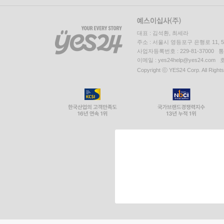
대표 : 김석환, 최세라
주소 : 서울시 영등포구 은행로 11,
사업자등록번호 : 229-81-37000 
이메일 : yes24help@yes24.c
Copyright ⓒ YES24 Corp. All Right