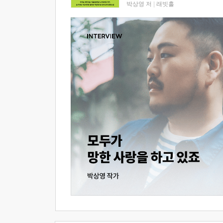
박상영 저
|
래빗홀