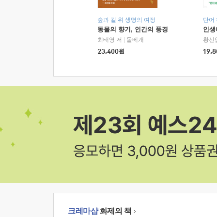
숲과 길 위 생명의 여정
단어
동물의 향기, 인간의 풍경
인생
최태영 저
|
돌베개
황선
23,400
원
19,8
크레마샵
화제의 책