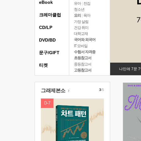
eBook
유아
|
전집
청소년
크레마클럽
요리
|
육아
가정 살림
CD/LP
건강 취미
대학교재
DVD/BD
국어와 외국어
IT 모바일
수험서 자격증
문구/GIFT
초등참고서
중등참고서
티켓
나민애 7문 
고등참고서
그래제본소
3
/5
D-7