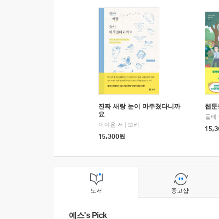
진짜 새랑 눈이 마주쳤다니까
웹툰
요
돌배
이이은 저
|
보리
15,3
15,300
원
도서
중고샵
예스's Pick